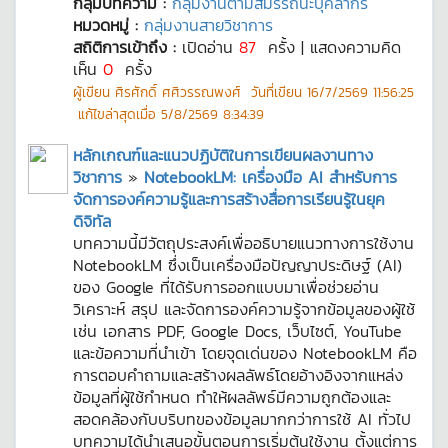
กลุ่มบทความ :
กลุ่มงานตามสมรรถนะบุคลากร
หมวดหมู่ :
กลุ่มงานสายวิชาการ
สถิติการเข้าถึง :
เปิดอ่าน
87
ครั้ง | แสดงความคิด
เห็น
0
ครั้ง
ผู้เขียน
ศิรศักดิ์ ศศิวรรณพงศ์
วันที่เขียน
16/7/2569 11:56:25
แก้ไขล่าสุดเมื่อ
5/8/2569 8:34:39
หลักเกณฑ์และแนวปฏิบัติในการเขียนผลงานทาง
วิชาการ
»
NotebookLM: เครื่องมือ AI สำหรับการ
จัดการองค์ความรู้และการสร้างสื่อการเรียนรู้ในยุค
ดิจิทัล
บทความนี้มีวัตถุประสงค์เพื่ออธิบายแนวทางการใช้งาน
NotebookLM ซึ่งเป็นเครื่องมือปัญญาประดิษฐ์ (AI)
ของ Google ที่ได้รับการออกแบบมาเพื่อช่วยอ่าน
วิเคราะห์ สรุป และจัดการองค์ความรู้จากข้อมูลของผู้ใช้
เช่น เอกสาร PDF, Google Docs, เว็บไซต์, YouTube
และข้อความที่นำเข้า โดยจุดเด่นของ NotebookLM คือ
การตอบคำถามและสร้างผลลัพธ์โดยอ้างอิงจากแหล่ง
ข้อมูลที่ผู้ใช้กำหนด ทำให้ผลลัพธ์มีความถูกต้องและ
สอดคล้องกับบริบทของข้อมูลมากกว่าการใช้ AI ทั่วไป
บทความได้นำเสนอขั้นตอนการเริ่มต้นใช้งาน ตั้งแต่การ