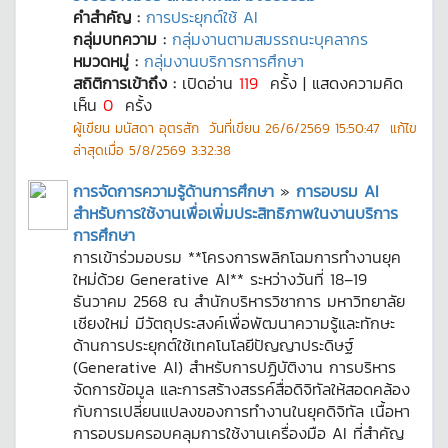
คำสำคัญ :
การประยุกต์ใช้ AI
กลุ่มบทความ :
กลุ่มงานตามสมรรถนะบุคลากร
หมวดหมู่ :
กลุ่มงานบริการการศึกษา
สถิติการเข้าถึง :
เปิดอ่าน
119
ครั้ง | แสดงความคิด
เห็น
0
ครั้ง
ผู้เขียน
มนัสดา อุตรสัก
วันที่เขียน
26/6/2569 15:50:47
แก้ไข
ล่าสุดเมื่อ
5/8/2569 3:32:38
การจัดการความรู้ด้านการศึกษา
»
การอบรม AI
สำหรับการใช้งานเพื่อเพิ่มประสิทธิภาพในงานบริการ
การศึกษา
การเข้าร่วมอบรม **โครงการพลิกโฉมการทำงานยุค
ใหม่ด้วย Generative AI** ระหว่างวันที่ 18–19
ธันวาคม 2568 ณ สำนักบริหารวิชาการ มหาวิทยาลัย
เชียงใหม่ มีวัตถุประสงค์เพื่อพัฒนาความรู้และทักษะ
ด้านการประยุกต์ใช้เทคโนโลยีปัญญาประดิษฐ์
(Generative AI) สำหรับการปฏิบัติงาน การบริหาร
จัดการข้อมูล และการสร้างสรรค์สื่อดิจิทัลให้สอดคล้อง
กับการเปลี่ยนแปลงของการทำงานในยุคดิจิทัล เนื้อหา
การอบรมครอบคลุมการใช้งานเครื่องมือ AI ที่สำคัญ