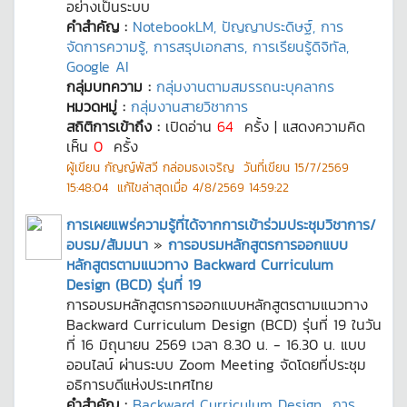
อย่างเป็นระบบ
คำสำคัญ :
NotebookLM, ปัญญาประดิษฐ์, การ
จัดการความรู้, การสรุปเอกสาร, การเรียนรู้ดิจิทัล,
Google AI
กลุ่มบทความ :
กลุ่มงานตามสมรรถนะบุคลากร
หมวดหมู่ :
กลุ่มงานสายวิชาการ
สถิติการเข้าถึง :
เปิดอ่าน
64
ครั้ง | แสดงความคิด
เห็น
0
ครั้ง
ผู้เขียน
กัญญ์พัสวี กล่อมธงเจริญ
วันที่เขียน
15/7/2569
15:48:04
แก้ไขล่าสุดเมื่อ
4/8/2569 14:59:22
การเผยแพร่ความรู้ที่ได้จากการเข้าร่วมประชุมวิชาการ/
อบรม/สัมมนา
»
การอบรมหลักสูตรการออกแบบ
หลักสูตรตามแนวทาง Backward Curriculum
Design (BCD) รุ่นที่ 19
การอบรมหลักสูตรการออกแบบหลักสูตรตามแนวทาง
Backward Curriculum Design (BCD) รุ่นที่ 19 ในวัน
ที่ 16 มิถุนายน 2569 เวลา 8.30 น. - 16.30 น. แบบ
ออนไลน์ ผ่านระบบ Zoom Meeting จัดโดยที่ประชุม
อธิการบดีแห่งประเทศไทย
คำสำคัญ :
Backward Curriculum Design
การ