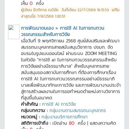
เห็น
0
ครั้ง
ผู้เขียน
รัตติกาล ณวิชัย
วันที่เขียน
22/7/2569 16:15:53
แก้ไข
ล่าสุดเมื่อ
7/8/2569 1:30:51
การพัฒนาตนเอง
»
การใช้ AI ในการทบทวน
วรรณกรรมสำหรับการวิจัย
เมื่อวันที่ 9 พฤศจิกายน 2568 ศูนย์ส่งเสริมและพัฒนา
สมรรถนะบุคลากรสายสนับสนุนวิชาการ ปขมท. จัด
อบรมในรูปแบบออนไลน์ ผ่านระบบ ZOOM MEETING
ในหัวข้อ "การใช้ ai ในการทบทวนวรรณกรรมสำหรับ
การวิจัยอย่างมีธรรมาภิบาล" สำหรับบุคลากรสาย
สนับสนุนของสถาบันการศึกษา ที่ต้องการศึกษาเรื่อง
การใช้ AI ในการทบทวนวรรณกรรมอย่างมีธรรมาภิ
บาลเพื่อพัฒนาทักษะการวิจัย และการพัฒนางานประจำ
สู่การสร้างผลงานในการขอกำหนดตำแหน่งทางวิชาการ
ที่สูงขึ้นในอนาคต
คำสำคัญ :
การใช้ AI การวิจัย
กลุ่มบทความ :
กลุ่มงานตามสมรรถนะบุคลากร
หมวดหมู่ :
กลุ่มงานบริการการศึกษา
สถิติการเข้าถึง :
เปิดอ่าน
80
ครั้ง | แสดงความคิด