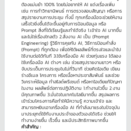
ต้องแม่นยำ 100% โดยไม่อยากให้ AI แต่งเรื่องเพิ่ม
เช่น การทำวิทยานิพนธ์ การตรวจสอบสัญญา หรือการ
สรุปรายงานการประชุม ทั้งนี้ ทุกเครื่องมือจะช่วยให้งาน
เสร็จไวยิ่งขึ้นได้จะขึ้นอยู่กับการป้อนข้อมูล หรือ
Prompt สิ่งที่ได้เรียนรู้และทำได้จริง 1.เข้าใจ AI มากขึ้น
และไม่ใช่เรื่องไกลตัว 2.สั่งงาน AI เป็น (Prompt
Engineering) รู้วิธีการคุยกับ AI, วิธีการป้อนคำสั่ง
(Prompt) ที่ถูกต้อง เพื่อให้ได้ผลลัพธ์ที่ตรงใจและนำไป
ใช้งานต่อได้ทันที 3.ใช้เครื่องมือ AI ช่วยทุ่นแรง ได้ลอง
ใช้เครื่องมือ AI ต่างๆ เช่น ช่วยสรุปรายงานยาวๆ หรือ
จับประเด็นการประชุมในไม่กี่วินาที ช่วยคิดไอเดีย เขียน
ร่างอีเมล โครงการ หรือเนื้อหาประชาสัมพันธ์ และช่วย
วิเคราะห์ข้อมูล ทำสไลด์พรีเซนต์ หรือหาไอเดียแก้ปัญหา
ในงาน ผลลัพธ์ต่อการปฏิบัติงาน 1.ทำงานไวขึ้น 2.งาน
มีคุณภาพขึ้น 3.มั่นใจในเทคโนโลยีมากขึ้น สรุปผลการ
เข้าร่วมโครงการคือทำให้มีความรู้ ความเข้าใจ และ
สามารถหยิบเอาเครื่องมือ AI ที่กำลังมาแรงในปัจจุบัน
มาประยุกต์ใช้กับงานประจำของตัวเองได้จริง ช่วยให้
ทำงานง่ายขึ้น เร็วขึ้น และมีประสิทธิภาพมากขึ้น
คำสำคัญ :