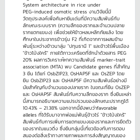
System architecture in rice under
PEG‑induced osmotic stress งานวิจัยนี้มี
วัตถุประสงค์เพื่อค้นหายีนเด่นที่มีความสัมพันธ์กับ
ลักษณะระบบราก (ความลึกของรากและจำนวนปลาย
รากแตกแขนง) เพื่อช่วยให้ข้าวหลบหลีกภัยแล้ง โดย
ศึกษาในประชากรข้าวรุ่น F2 ที่เกิดจากการผสมข้าม
พันธุ์ระหว่างข้าวนาลุ่ม "ปทุมธานี 1" และข้าวไร่พื้นเมือง
"ข้าวโป่งใคร้" ภายใต้ภาวะเครียดที่ชักนำด้วยสาร PEG
20% ผลการวิเคราะห์หาความสัมพันธ์ marker-trait
association (MTA) พบ Candidate genes ที่สำคัญ
3 ยีน ได้แก่ OsbZIP23, OsHAP5F และ OsZEP โดย
ยีน OsbZIP23 และ OsHAP5F มีความสัมพันธ์อย่างมี
นัยสำคัญกับจำนวนของปลายราก ในขณะที่ยีน OsZEP
และ OsHAP5F สัมพันธ์กับความลึกของราก ซึ่งยีนเหล่า
นี้สามารถอธิบายความแปรปรวนของลักษณะปรากฏได้
10.43% – 21.38% นอกจากนี้ยังพบว่าfavorable
alleles ที่ได้รับมาจากพ่อแม่พันธุ์ข้าวไร่ "ข้าวโป่งใคร้"
สัมพันธ์กับการเพิ่มการแตกแขนงของรากและการยืดตัว
ของรากในแนวดิ่ง ซึ่งยีนกลุ่มนี้เกี่ยวข้องกับการตอบ
สนองต่อสิ่งเร้าทางกายภาพและการส่งสัญญาณของ