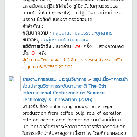
และสนับสนุนผู้อื่นให้สำเร็จ g)ยึดมั่นในคุณธรรมและ
ความโปร่งใส (Integrity)-->ปฏิบัติงานอย่างมีจรรยา
บรรณ ซื่อสัตย์ โปร่งใส ตรวจสอบได้
คำสำคัญ :
กลุ่มบทความ :
กลุ่มงานตามสมรรถนะบุคลากร
หมวดหมู่ :
กลุ่มงานนโยบายและแผน
สถิติการเข้าถึง :
เปิดอ่าน
129
ครั้ง | แสดงความคิด
เห็น
0
ครั้ง
ผู้เขียน
นพนิตย์ วงศ์สุ
วันที่เขียน
7/7/2569 11:22:47
แก้ไข
ล่าสุดเมื่อ
6/8/2569 20:21:22
รายงานการอบรม ประชุมวิชาการ
»
สรุปเนื้อหาการเข้า
ร่วมประชุมวิชาการระดับนานาชาติ The 6th
International Conference on Science
Technology & Innovation (2026)
งานวิจัยเรื่อง Enhancing industrial vinegar
production from coffee pulp: role of aeration
rate on acetic acid formation งานวิจัยนี้ศึกษา
บทบาทของอัตราการให้อากาศต่อการสร้างกรดอะซิติก
ในการผลิตน้ำส้มสายชูจากเนื้อกาแฟ โดยศึกษาผลของ