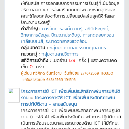
ให้ทันสมัย การออกแบบกิจกรรมการเรียนรู้ที่เน้นข้อมูล
จริง ตลอดจนการส่งเสริมศักยภาพของหลักสูตรและ
คณะให้สอดคล้องกับการเปลี่ยนแปลงในยุคดิจิทัลและ
ปัญญาประดิษฐ์
คำสำคัญ :
การจัดการองค์ความรู้, สถิติประยุกต์,
วิทยาการข้อมูล, ปัญญาประดิษฐ์, การถดถอยควอน
ไทล์แบบเบส์, ระบาดวิทยาสิ่งแวดล้อม
กลุ่มบทความ :
กลุ่มงานตามสมรรถนะบุคลากร
หมวดหมู่ :
กลุ่มงานสายวิชาการ
สถิติการเข้าถึง :
เปิดอ่าน
129
ครั้ง | แสดงความคิด
เห็น
0
ครั้ง
ผู้เขียน
ทวีศักดิ์ จันทร์งาม
วันที่เขียน
27/6/2569 11:03:50
แก้ไขล่าสุดเมื่อ
6/8/2569 19:15:16
โครงการการใช้ ICT เพื่อเพิ่มประสิทธิภาพในการปกิบัติ
งาน
»
โครงการการใช้ ICT เพื่อเพิ่มประสิทธิภาพใน
การปกิบัติงาน - สายสนับสนุน
โครงการการใช้ ICT เพื่อเพิ่มประสิทธิภาพในการปฏิบัติ
งาน (การใช้ AI เพื่อเพิ่มประสิทธิภาพในการปฏิบัติงาน)
เป็นการพัอบรมฒนาสมรรถนะของด้าน ICT ให้มีทักษะ