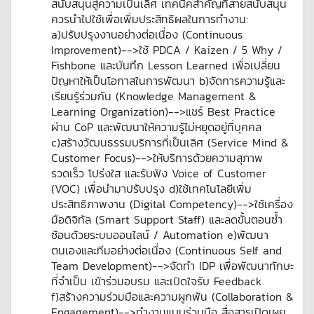
สนับสนุนสู่ความเป็นเลิศ เทคนิคสำคัญที่สายสนับสนุน
ควรนำไปใช้เพื่อเพิ่มประสิทธิผลในการทำงาน:
a)ปรับปรุงงานอย่างต่อเนื่อง (Continuous
Improvement)-->ใช้ PDCA / Kaizen / 5 Why /
Fishbone และบันทึก Lesson Learned เพื่อเปลี่ยน
ปัญหาให้เป็นโอกาสในการพัฒนา b)จัดการความรู้และ
เรียนรู้ร่วมกัน (Knowledge Management &
Learning Organization)-->แชร์ Best Practice
ผ่าน CoP และพัฒนาให้ความรู้ไม่หยุดอยู่ที่บุคคล
c)สร้างวัฒนธรรมบริการที่เป็นเลิศ (Service Mind &
Customer Focus)-->ให้บริการด้วยความสุภาพ
รวดเร็ว โปร่งใส และรับฟัง Voice of Customer
(VOC) เพื่อนำมาปรับปรุง d)ใช้เทคโนโลยีเพิ่ม
ประสิทธิภาพงาน (Digital Competency)-->ใช้เครื่อง
มือดิจิทัล (Smart Support Staff) และลดขั้นตอนซ้ำ
ซ้อนด้วยระบบออนไลน์ / Automation e)พัฒนา
ตนเองและทีมอย่างต่อเนื่อง (Continuous Self and
Team Development)-->จัดทำ IDP เพื่อพัฒนาทักษะ
ที่จำเป็น เข้าร่วมอบรม และเปิดใจรับ Feedback
f)สร้างความร่วมมือและความผูกพัน (Collaboration &
Engagement)-->ทำงานแบบร่วมมือ สื่อสารเปิดเผย