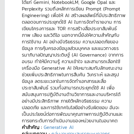
ได้แก่ Gemini, NotebookLM, Google Opal และ
Perplexity รวมถึงหลักการเขียน Prompt (Prompt
Engineering) เพื่อให้ AI สร้างผลลัพธ์ที่มีประสิทธิภาพ
ตลอดจนการประยุกต์ใช้ AI ในการจัดทำรายงาน การ
เขียนโครงการและ TOR การสร้างสื่อประชาสัมพันธ์
ภาพ เสียง และวิดีโอ นอกจากนี้ยังให้ความสำคัญกับ
การใช้งาน AI อย่างมีจริยธรรม ความปลอดภัยของ
ข้อมูล การคุ้มครองข้อมูลส่วนบุคคล และแนวทางธร
รมาภิบาลปัญญาประดิษฐ์ (AI Governance) จากการ
อบรม ทำให้มีความรู้ ความเข้าใจ และสามารถเลือกใช้
เครื่องมือ Generative AI ให้เหมาะสมกับลักษณะงาน
ช่วยเพิ่มประสิทธิภาพในการสืบค้น วิเคราะห์ และสรุป
ข้อมูล ลดระยะเวลาในการจัดทำเอกสารและสื่อ
ประชาสัมพันธ์ รวมทั้งสามารถประยุกต์ใช้ AI เพื่อ
สนับสนุนการปฏิบัติงานด้านวิชาการและงานบริหารได้
อย่างมีประสิทธิภาพ ภายใต้หลักจริยธรรม ความ
ปลอดภัย และการใช้เทคโนโลยีอย่างรับผิดชอบ อันจะ
เป็นประโยชน์ต่อการพัฒนาคุณภาพการปฏิบัติงานและ
การยกระดับการดำเนินงานของหน่วยงานในอนาคต
คำสำคัญ :
Generative AI
กลุ่มบทความ :
กลุ่มงานตามสมรรถนะบุคลากร