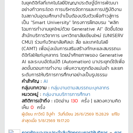
ในยุคดิจิทัลที่เทคโนโลยีปัญญาประดิษฐ์มีการพัฒนา
อย่างก้าวกระโดด การบริหารจัดการและการปฏิบัติงาน
ในสถาบันอุดมศึกษาจำเป็นต้องปรับตัวเพื่อก้าวสู่การ
เป็น "Smart University" โครงการฝึกอบรม "พลิก
โฉมการทำงานยุคใหม่ด้วย Generative AI" จัดขึ้นโดย
สำนักบริการวิชาการ มหาวิทยาลัยเชียงใหม่ (UNISERV
CMU) ร่วมกับวิทยาลัยศิลปะ สื่อ และเทคโนโลยี
(CAMT) เพื่อมุ่งเน้นการเสริมสร้างทักษะและสมรรถนะ
ดิจิทัลให้แก่บุคลากร โดยนำศักยภาพของ Generative
AI และระบบอัตโนมัติ (Automation) มาประยุกต์ใช้เพื่อ
ลดขั้นตอนการทำงาน เพิ่มความถูกต้องแม่นยำ และยก
ระดับการให้บริการการศึกษาอย่างเป็นรูปธรรม
คำสำคัญ :
AI
กลุ่มบทความ :
กลุ่มงานตามสมรรถนะบุคลากร
หมวดหมู่ :
กลุ่มงานบริการการศึกษา
สถิติการเข้าถึง :
เปิดอ่าน
130
ครั้ง | แสดงความคิด
เห็น
0
ครั้ง
ผู้เขียน
ภาวิณี จีปูคำ
วันที่เขียน
26/6/2569 15:28:29
แก้ไข
ล่าสุดเมื่อ
5/8/2569 19:17:20
การพัฒนางานประจำสู่นวัตกรรมการให้บริการ
»
การ