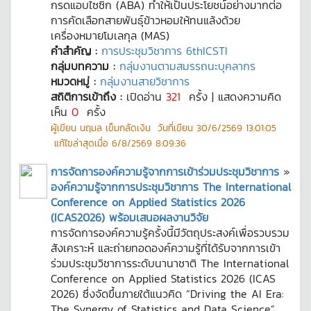
กรดแอบไซซิก (ABA) ทำให้เป็นประโยชน์อย่างมากต่อ
การคัดเลือกสายพันธุ์ข้าวหอมให้ทนแล้งด้วย
เครื่องหมายโมเลกุล (MAS)
คำสำคัญ :
การประชุมวิชาการ 6thICSTI
กลุ่มบทความ :
กลุ่มงานตามสมรรถนะบุคลากร
หมวดหมู่ :
กลุ่มงานสายวิชาการ
สถิติการเข้าถึง :
เปิดอ่าน
321
ครั้ง | แสดงความคิด
เห็น
0
ครั้ง
ผู้เขียน
นฤมล เข็มกลัดเงิน
วันที่เขียน
30/6/2569 13:01:05
แก้ไขล่าสุดเมื่อ
6/8/2569 8:09:36
การจัดการองค์ความรู้จากการเข้าร่วมประชุมวิชาการ
»
องค์ความรู้จากการประชุมวิชาการ The International
Conference on Applied Statistics 2026
(ICAS2026) พร้อมเสนอผลงานวิจัย
การจัดการองค์ความรู้ครั้งนี้มีวัตถุประสงค์เพื่อรวบรวม
สังเคราะห์ และถ่ายทอดองค์ความรู้ที่ได้รับจากการเข้า
ร่วมประชุมวิชาการระดับนานาชาติ The International
Conference on Applied Statistics 2026 (ICAS
2026) ซึ่งจัดขึ้นภายใต้แนวคิด “Driving the AI Era:
The Synergy of Statistics and Data Science”