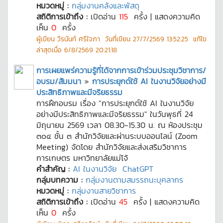
หมวดหมู่ :
กลุ่มงานคลังและพัสดุ
สถิติการเข้าถึง :
เปิดอ่าน
115
ครั้ง | แสดงความคิด
เห็น
0
ครั้ง
ผู้เขียน
วีรนันท์ ศรีใจภา
วันที่เขียน
27/7/2569 13:52:25
แก้ไข
ล่าสุดเมื่อ
6/8/2569 20:21:18
การเผยแพร่ความรู้ที่ได้จากการเข้าร่วมประชุมวิชาการ/
อบรม/สัมมนา
»
การประยุกต์ใช้ AI ในงานวิจัยอย่างมี
ประสิทธิภาพและมีจริยธรรม
การฝึกอบรม เรื่อง “การประยุกต์ใช้ AI ในงานวิจัย
อย่างมีประสิทธิภาพและมีจริยธรรม" ในวันพุธที่ 24
มิถุนายน 2569 เวลา 08.30-15.30 น. ณ ห้องประชุม
๓๐๔ ชั้น ๓ สำนักวิจัยและผ่านระบบออนไลน์ (Zoom
Meeting) จัดโดย สำนักวิจัยและส่งเสริมวิชาการ
การเกษตร มหาวิทยาลัยแม่โจ้
คำสำคัญ :
AI ในงานวิจัย
ChatGPT
กลุ่มบทความ :
กลุ่มงานตามสมรรถนะบุคลากร
หมวดหมู่ :
กลุ่มงานสายวิชาการ
สถิติการเข้าถึง :
เปิดอ่าน
45
ครั้ง | แสดงความคิด
เห็น
0
ครั้ง