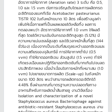
อัตราการให้อากาศ (Aeration rate) 3 ระดับ คือ 0.5,
1.0 และ 1.5 vvm ต่อการเจริญเติบโตและการผลิตกรด
อะซิติกของแบคทีเรีย Acetobacter pasteurianus
TISTR 102 ในถังหมักขนาด 10 ลิตร เพื่อสร้างมูลค่า
เพิ่มให้เนื้อกาแฟที่เป็นผลพลอยได้เหลือทิ้ง ผลการ
ทดลองพบว่า อัตราการให้อากาศที่ 1.0 vvm ให้ผลดี
ที่สุด โดยได้ความเข้มข้นกรดอะซิติกสูงสุด (5.12%) มี
ความหนาแน่นเซลล์สูงสุด และใช้เวลาหมักสั้นที่สุด (144
ชั่วโมง) เนื่องจากเป็นระดับที่สมดุลระหว่างออกซิเจนและ
ความเสถียรของจุลินทรีย์ การให้อากาศต่ำไป (0.5
vvm) ทำให้ขาดออกซิเจน ส่วนสูงไป (1.5 vvm) ทำให้
เกิดแรงเฉือนและปฏิกิริยาออกซิเดชันที่มากเกินไปจนลด
ประสิทธิภาพลง เมื่อนำเงื่อนไขการหมักที่เหมาะสม (1.0
vvm) ไปขยายขนาดการผลิต (Scale-up) ในถังหมัก
ขนาด 100 ลิตร พบว่าสามารถผลิตกรดอะซิติกได้
4.48% ซึ่งผ่านเกณฑ์มาตรฐานความปลอดภัยทาง
อาหารสำหรับการผลิตน้ำส้มสายชู งานวิจัยเรื่อง
Isolation and characterization of a novel
Staphylococcus aureus Bacteriophage against
antibiotic-resistant Staphylococcus aureus งาน