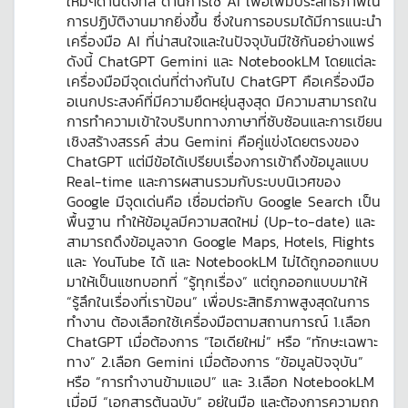
ใหม่ๆด้านดิจิทัล ด้านการใช้ AI เพื่อเพิ่มประสิทธิภาพใน
การปฏิบัติงานมากยิ่งขึ้น ซึ่งในการอบรมได้มีการแนะนำ
เครื่องมือ AI ที่น่าสนใจและในปัจจุบันมีใช้กันอย่างแพร่
ดังนี้ ChatGPT Gemini และ NotebookLM โดยแต่ละ
เครื่องมือมีจุดเด่นที่ต่างกันไป ChatGPT คือเครื่องมือ
อเนกประสงค์ที่มีความยืดหยุ่นสูงสุด มีความสามารถใน
การทำความเข้าใจบริบททางภาษาที่ซับซ้อนและการเขียน
เชิงสร้างสรรค์ ส่วน Gemini คือคู่แข่งโดยตรงของ
ChatGPT แต่มีข้อได้เปรียบเรื่องการเข้าถึงข้อมูลแบบ
Real-time และการผสานรวมกับระบบนิเวศของ
Google มีจุดเด่นคือ เชื่อมต่อกับ Google Search เป็น
พื้นฐาน ทำให้ข้อมูลมีความสดใหม่ (Up-to-date) และ
สามารถดึงข้อมูลจาก Google Maps, Hotels, Flights
และ YouTube ได้ และ NotebookLM ไม่ได้ถูกออกแบบ
มาให้เป็นแชทบอทที่ “รู้ทุกเรื่อง” แต่ถูกออกแบบมาให้
“รู้ลึกในเรื่องที่เราป้อน” เพื่อประสิทธิภาพสูงสุดในการ
ทำงาน ต้องเลือกใช้เครื่องมือตามสถานการณ์ 1.เลือก
ChatGPT เมื่อต้องการ “ไอเดียใหม่” หรือ “ทักษะเฉพาะ
ทาง” 2.เลือก Gemini เมื่อต้องการ “ข้อมูลปัจจุบัน”
หรือ “การทำงานข้ามแอป” และ 3.เลือก NotebookLM
เมื่อมี “เอกสารต้นฉบับ” อยู่ในมือ และต้องการความถูก