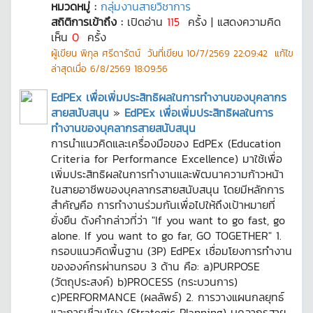
หมวดหมู่ :
กลุ่มงานสายวิชาการ
สถิติการเข้าถึง :
เปิดอ่าน
115
ครั้ง | แสดงความคิด
เห็น
0
ครั้ง
ผู้เขียน
พิกุล ศรีดารัตน์
วันที่เขียน
10/7/2569 22:09:42
แก้ไข
ล่าสุดเมื่อ
6/8/2569 18:09:56
EdPEx เพื่อเพิ่มประสิทธิผลในการทำงานของบุคลากร
สายสนับสนุน
»
EdPEx เพื่อเพิ่มประสิทธิผลในการ
ทำงานของบุคลากรสายสนับสนุน
การนำแนวคิดและเครื่องมือของ EdPEx (Education
Criteria for Performance Excellence) มาใช้เพื่อ
เพิ่มประสิทธิผลในการทำงานและพัฒนาความก้าวหน้า
ในสายอาชีพของบุคลากรสายสนับสนุน โดยมีหลักการ
สำคัญคือ การทำงานร่วมกันเพื่อไปให้ถึงเป้าหมายที่
ยั่งยืน ดังคำกล่าวที่ว่า "If you want to go fast, go
alone. If you want to go far, GO TOGETHER" 1.
กรอบแนวคิดพื้นฐาน (3P) EdPEx เชื่อมโยงการทำงาน
ขององค์กรผ่านกรอบ 3 ด้าน คือ: a)PURPOSE
(วัตถุประสงค์) b)PROCESS (กระบวนการ)
c)PERFORMANCE (ผลลัพธ์) 2. การวางแผนกลยุทธ์
และการเชื่อมโยง (Strategic Planning) บุคลากรสาย