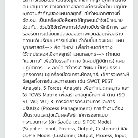
สนับสนุนควรเข้าใจทิศทางขององค์กรเพื่อนำไปปฏิบัติ:
a)ความสำคัญของแผนกลยุทธ์: ใช้กำหนดทิศทางที่
ชัดเจน, เป็นเครื่องมือสื่อสารให้ทุกคนเข้าใจเป้าหมาย
ร่วมกัน, ช่วยให้ใช้ทรัพยากรได้อย่างมีประสิทธิภาพ และ
รองรับการเปลี่ยนแปลงของสภาพแวดล้อมเพื่อสร้าง
ความได้เปรียบในการแข่งขัน ลำดับขั้นของแผน: แผน
ยุทธศาสตร์--> คิด "ใหญ่" เพื่อกำหนดทิศทาง
(วัตถุประสงค์เชิงกลยุทธ์) แผนกลยุทธ์--> กำหนด
"แนวทาง" เพื่อให้บรรลุทิศทาง (แผนปฏิบัติการ) แผน
ปฏิบัติการ--> ลงมือ "ทำจริง" ให้แผนเป็นรูปธรรม
(โครงการ) b)เครื่องมือวิเคราะห์กลยุทธ์: ใช้การวิเคราะห์
ข้อมูลทั้งภายในและภายนอก เช่น SWOT, PEST
Analysis, 5 Forces Analysis เพื่อกำหนดกลยุทธ์ และ
ใช้ TOWS Matrix เพื่อสร้างกลยุทธ์หลัก 4 ด้าน (SO,
ST, WO, WT) 3. การจัดการกระบวนการและการ
ปรับปรุง (Process Management) การทำงานต้อง
เป็นระบบและมุ่งเน้นผลลัพธ์: a)การออกแบบ
กระบวนการ: ใช้เครื่องมือ เช่น SIPOC Model
(Supplier, Input, Process, Output, Customer) และ
COPIS Model (Customer, Output, Process, Input,