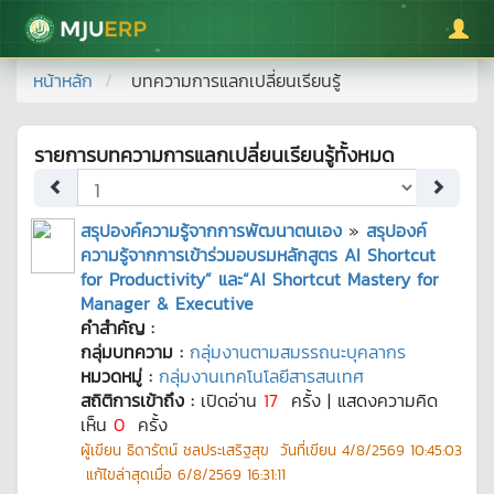
มหาวิทยาลัยแม่โจ้
หน้าหลัก
บทความการแลกเปลี่ยนเรียนรู้
รายการบทความการแลกเปลี่ยนเรียนรู้ทั้งหมด
สรุปองค์ความรู้จากการพัฒนาตนเอง
»
สรุปองค์
ความรู้จากการเข้าร่วมอบรมหลักสูตร AI Shortcut
for Productivity” และ“AI Shortcut Mastery for
Manager & Executive
คำสำคัญ :
กลุ่มบทความ :
กลุ่มงานตามสมรรถนะบุคลากร
หมวดหมู่ :
กลุ่มงานเทคโนโลยีสารสนเทศ
สถิติการเข้าถึง :
เปิดอ่าน
17
ครั้ง | แสดงความคิด
เห็น
0
ครั้ง
ผู้เขียน
ธิดารัตน์ ชลประเสริฐสุข
วันที่เขียน
4/8/2569 10:45:03
แก้ไขล่าสุดเมื่อ
6/8/2569 16:31:11