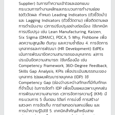
Supplier) ในการทำความเข้าใจและออกแบบ
กระบวนการทำงานหลักและกระบวนการทำงานย่อย
b)ตัววัดผล: กำหนด Leading Indicators (ตัวชี้วัดนำ)
และ Lagging Indicators (ตัวชี้วัดตาม) เพื่อติดตามผล
การดำเนินงาน c)การปรับปรุงอย่างต่อเนื่อง: ใช้เทคนิค
การปรับปรุง เช่น Lean Manufacturing, Kaizen,
Six Sigma (DMAIC), PDCA, 5 Why, Fishbone เพื่อ
ลดความสูญเสีย ต้นทุน และความซ้ำซ้อน 4. การจัดการ
บุคลากรและการพัฒนา (HR Development) EdPEx
เน้นการพัฒนาขีดความสามารถของบุคลากร: a)การ
ประเมินขีดความสามารถ: ใช้เครื่องมือ เช่น
Competency Framework, 360-Degree Feedback,
Skills Gap Analysis, KPIs เพื่อประเมินสมรรถนะของ
บุคลากร b)แผนพัฒนารายบุคคล (IDP): ใช้
Competency Gap (ช่องว่างระหว่างทักษะที่มีกับทักษะ
ที่จำเป็น) ในการจัดทำ IDP เพื่อเป็นแผนเฉพาะบุคคลใน
การพัฒนาความสามารถ c)การจัดการความรู้ (KM): มี
กระบวนการ 5 ขั้นตอน ได้แก่ การบ่งชี้ การสร้าง/
แสวงหา การจัดเก็บ การถ่ายทอด/แลกเปลี่ยน และ
การนำความรู้ไปใช้ 5. เทคนิคสำคัญสำหรับสาย