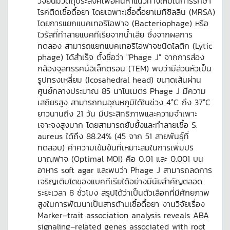
วิจัยนี้มีวัตถุประสงค์เพื่อค้นหาแนวทางใหม่ในการรักษา
โรคติดเชื้อดื้อยา โดยเฉพาะเชื้อดื้อยาเมทิซิลลิน (MRSA)
โดยการแยกแบคเทอริโอฟาจ (Bacteriophage) หรือ
ไวรัสที่ทำลายแบคทีเรียจากน้ำเสีย ซึ่งจากผลการ
ทดลอง สามารถแยกแบคเทอริโอฟาจชนิดไลติก (Lytic
phage) ได้สำเร็จ ตั้งชื่อว่า "Phage J" จากการส่อง
กล้องจุลทรรศน์อิเล็กตรอน (TEM) พบว่ามีส่วนหัวเป็น
รูปทรงเหลี่ยม (Icosahedral head) ขนาดเส้นผ่าน
ศูนย์กลางประมาณ 85 นาโนเมตร Phage J มีความ
เสถียรสูง สามารถทนอุณหภูมิได้ในช่วง 4°C ถึง 37°C
ยาวนานถึง 21 วัน มีประสิทธิภาพและความจำเพาะ
เจาะจงสูงมาก โดยสามารถยับยั้งและทำลายเชื้อ S.
aureus ได้ถึง 88.24% (45 จาก 51 สายพันธุ์ที่
ทดสอบ) ค่าความเข้มข้นที่เหมาะสมในการเพิ่มปริ
มาณฟาจ (Optimal MOI) คือ 0.01 และ 0.001 บน
อาหาร soft agar และพบว่า Phage J สามารถลดการ
เจริญเติบโตของแบคทีเรียได้อย่างมีนัยสำคัญตลอด
ระยะเวลา 8 ชั่วโมง สรุปได้ว่าเป็นตัวเลือกที่มีศักยภาพ
สูงในการพัฒนาเป็นสารต้านเชื้อดื้อยา งานวิจัยเรื่อง
Marker–trait association analysis reveals ABA
signaling–related genes associated with root