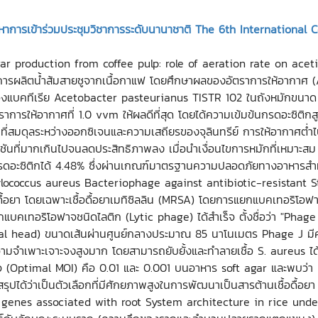
้อหาการเข้าร่วมประชุมวิชาการระดับนานาชาติ The 6th Internationa
egar production from coffee pulp: role of aeration rate on ace
ารผลิตน้ำส้มสายชูจากเนื้อกาแฟ โดยศึกษาผลของอัตราการให้อากาศ (Ae
แบคทีเรีย Acetobacter pasteurianus TISTR 102 ในถังหมักขนาด 10 ลิต
ารให้อากาศที่ 1.0 vvm ให้ผลดีที่สุด โดยได้ความเข้มข้นกรดอะซิติกสู
ระดับที่สมดุลระหว่างออกซิเจนและความเสถียรของจุลินทรีย์ การให้อากาศต
ดชันที่มากเกินไปจนลดประสิทธิภาพลง เมื่อนำเงื่อนไขการหมักที่เหมา
อะซิติกได้ 4.48% ซึ่งผ่านเกณฑ์มาตรฐานความปลอดภัยทางอาหารสำหรับ
ococcus aureus Bacteriophage against antibiotic-resistant Stap
ดื้อยา โดยเฉพาะเชื้อดื้อยาเมทิซิลลิน (MRSA) โดยการแยกแบคเทอริโอฟ
บคเทอริโอฟาจชนิดไลติก (Lytic phage) ได้สำเร็จ ตั้งชื่อว่า "Phag
edral head) ขนาดเส้นผ่านศูนย์กลางประมาณ 85 นาโนเมตร Phage J มีค
ามจำเพาะเจาะจงสูงมาก โดยสามารถยับยั้งและทำลายเชื้อ S. aureus ได้
าจ (Optimal MOI) คือ 0.01 และ 0.001 บนอาหาร soft agar และพบว่
รุปได้ว่าเป็นตัวเลือกที่มีศักยภาพสูงในการพัฒนาเป็นสารต้านเชื้อดื้อย
 genes associated with root System architecture in rice under