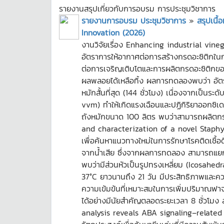
รายงานสรุปเกี่ยวกับการอบรม การประชุมวิชาการ
รายงานการอบรม ประชุมวิชาการ
»
สรุปเนื
Innovation (2026)
งานวิจัยเรื่อง Enhancing industrial vin
อัตราการให้อากาศต่อการสร้างกรดอะซิติกในก
ต่อการเจริญเติบโตและการผลิตกรดอะซิติกของ
ผลพลอยได้เหลือทิ้ง ผลการทดลองพบว่า อัตราก
หมักสั้นที่สุด (144 ชั่วโมง) เนื่องจากเป็น
vvm) ทำให้เกิดแรงเฉือนและปฏิกิริยาออกซิเ
ถังหมักขนาด 100 ลิตร พบว่าสามารถผลิตกรด
and characterization of a novel Staphyl
เพื่อค้นหาแนวทางใหม่ในการรักษาโรคติดเชื้อ
จากน้ำเสีย ซึ่งจากผลการทดลอง สามารถแยกแ
พบว่ามีส่วนหัวเป็นรูปทรงเหลี่ยม (Icosah
37°C ยาวนานถึง 21 วัน มีประสิทธิภาพและคว
ความเข้มข้นที่เหมาะสมในการเพิ่มปริมาณฟ
ได้อย่างมีนัยสำคัญตลอดระยะเวลา 8 ชั่วโมง ส
analysis reveals ABA signaling–related