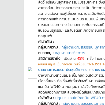
สัตว์ หรือใช้ในอุตสาหกรรมแปรรูปอาหาร ซึ
อาหารก่อน โดยกระบวนการประเมินเกิดจากควา
สวทช.จะต้องคณะผู้เชี่ยวชาญมาประเมินพืชดั
การก่อภูมิแพ้ การประเมินจะประเมินบนพื้นฐ
การแสดงออก การถ่ายทอดทางพันธุกรรมเป็นไป
แปลงพันธุกรรม) และโปรตีนที่เกิดจากยีนที่ใส่เ
ก่อภูมิแพ้
คำสำคัญ :
กลุ่มบทความ :
กลุ่มงานตามสมรรถนะบุคลา
หมวดหมู่ :
กลุ่มงานสายวิชาการ
สถิติการเข้าถึง :
เปิดอ่าน
4519
ครั้ง | แสด
ผู้เขียน
นฤมล เข็มกลัดเงิน
วันที่เขียน
15/3/2559 9
รายงานการอบรม ประชุมวิชาการ
»
รายงานสร
ข้าพเจ้านางสาวนฤมล เข็มกลัดเงินได้เข้าร่ว
เรื่องที่สนใจหรือเรื่องที่เกี่ยวข้องกับงาน
แยกยีน WD40 จากปทุมมา แล้วจึงศึกษาระดั
สอดคล้องกับการสะสมของเม็ดสีแอนโทไซยานิน 
คำสำคัญ :
ปทุมมา แอนโทไซยานิน WD40 การปร
กลุ่มบทความ :
กลุ่มงานตามสมรรถนะบุคลา