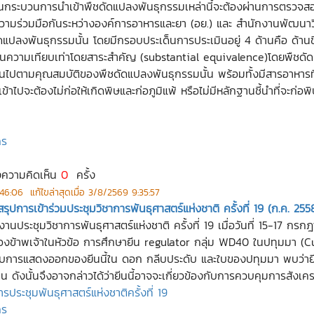
่งในกระบวนการนำเข้าพืชดัดแปลงพันธุกรรมเหล่านี้จะต้องผ่านการตร
มร่วมมือกันระหว่างองค์การอาหารและยา (อย.) และ สำนักงานพัฒนาวิท
ดแปลงพันธุกรรมนั้น โดยมีกรอบประเด็นการประเมินอยู่ 4 ด้านคือ ด้าน
านความเทียบเท่าโดยสาระสำคัญ (substantial equivalence)โดยพืชดัดแป
ตามคุณสมบัติของพืชดัดแปลงพันธุกรรมนั้น พร้อมทั้งมีสารอาหารที่ค
ข้าไปจะต้องไม่ก่อให้เกิดพิษและก่อภูมิแพ้ หรือไม่มีหลักฐานชี้นำที่จะก่
กร
งความคิดเห็น
0
ครั้ง
:46:06
แก้ไขล่าสุดเมื่อ
3/8/2569 9:35:57
ุปการเข้าร่วมประชุมวิชาการพันธุศาสตร์แห่งชาติ ครั้งที่ 19 (ก.ค. 255
มงานประชุมวิชาการพันธุศาสตร์แห่งชาติ ครั้งที่ 19 เมื่อวันที่ 15-1
วิจัยของข้าพเจ้าในหัวข้อ การศึกษายีน regulator กลุ่ม WD40 ในปทุมมา (
บการแสดงออกของยีนนี้ใน ดอก กลีบประดับ และใบของปทุมมา พบว่ายีน
ดังนั้นจึงอาจกล่าวได้ว่ายีนนี้อาจจะเกี่ยวข้องกับการควบคุมการสัง
ะชุมพันธุศาสตร์แห่งชาติครั้งที่ 19
กร