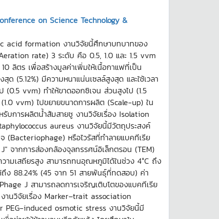
l Conference on Science Technology &
tic acid formation งานวิจัยนี้ศึกษาบทบาทของ
ration rate) 3 ระดับ คือ 0.5, 1.0 และ 1.5 vvm
ร เพื่อสร้างมูลค่าเพิ่มให้เนื้อกาแฟที่เป็น
งสุด (5.12%) มีความหนาแน่นเซลล์สูงสุด และใช้เวลา
่ำไป (0.5 vvm) ทำให้ขาดออกซิเจน ส่วนสูงไป (1.5
ะสม (1.0 vvm) ไปขยายขนาดการผลิต (Scale-up) ใน
การผลิตน้ำส้มสายชู งานวิจัยเรื่อง Isolation
hylococcus aureus งานวิจัยนี้มีวัตถุประสงค์
าจ (Bacteriophage) หรือไวรัสที่ทำลายแบคทีเรีย
e J" จากการส่องกล้องจุลทรรศน์อิเล็กตรอน (TEM)
วามเสถียรสูง สามารถทนอุณหภูมิได้ในช่วง 4°C ถึง
ถึง 88.24% (45 จาก 51 สายพันธุ์ที่ทดสอบ) ค่า
า Phage J สามารถลดการเจริญเติบโตของแบคทีเรีย
า งานวิจัยเรื่อง Marker–trait association
 PEG‑induced osmotic stress งานวิจัยนี้มี