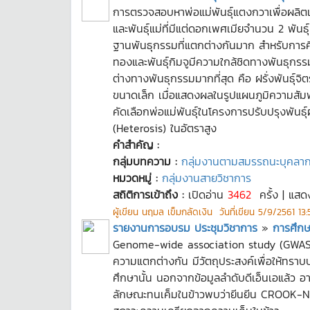
การตรวจสอบหาพ่อแม่พันธุ์แตงกวาเพื่อผลิตแ
และพันธุ์แม่ที่มีแต่ดอกเพศเมียจำนวน 2 พันธุ์
ฐานพันธุกรรมที่แตกต่างกันมาก สำหรับการศึ
ทองและพันธุ์กิมจูมีความใกล้ชิดทางพันธุกรร
ต่างทางพันธุกรรมมากที่สุด คือ ฝรั่งพันธุ์จิ
ขนาดเล็ก เมื่อแสดงผลในรูปแผนภูมิความสัมพ
คัดเลือกพ่อแม่พันธุ์ในโครงการปรับปรุงพันธุ
(Heterosis) ในอัตราสูง
คำสำคัญ :
กลุ่มบทความ :
กลุ่มงานตามสมรรถนะบุคลา
หมวดหมู่ :
กลุ่มงานสายวิชาการ
สถิติการเข้าถึง :
เปิดอ่าน
3462
ครั้ง | แสด
ผู้เขียน
นฤมล เข็มกลัดเงิน
วันที่เขียน
5/9/2561 13:
รายงานการอบรม ประชุมวิชาการ
»
การศึกษา
Genome-wide association study (GWAS) เป
ความแตกต่างกัน มีวัตถุประสงค์เพื่อให้ทราบบร
ศึกษานั้น นอกจากข้อมูลลำดับดีเอ็นเอแล้ว อ
ลักษณะทนเค็มในข้าวพบว่ายีนยีน CROOK-