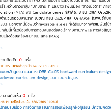
มพันธ์กับลักษณะระบบราก (ความลึกของรากและจำนวนปลายรากแตกแขนง) เพ
ุ์ระหว่างข้าวนาลุ่ม "ปทุมธานี 1" และข้าวไร่พื้นเมือง "ข้าวโป่งใคร้" 
sociation (MTA) พบ Candidate genes ที่สำคัญ 3 ยีน ได้แก่ OsbZ
ับจำนวนของปลายราก ในขณะที่ยีน OsZEP และ OsHAP5F สัมพันธ์กับคว
นอกจากนี้ยังพบว่าfavorable alleles ที่ได้รับมาจากพ่อแม่พันธุ์ข้าว
ีนกลุ่มนี้เกี่ยวข้องกับการตอบสนองต่อสิ่งเร้าทางกายภาพและการส่ง
้ทนแล้งด้วยเครื่องหมายโมเลกุล (MAS)
กร
ความคิดเห็น
0
ครั้ง
3:01:05
แก้ไขล่าสุดเมื่อ
6/8/2569 8:09:36
บบหลักสูตรตาแนวทาง OBE ด้วยวิธี backward curriculum design
ackward curriculum design, ออกแบบหลักสูตร
กร
งความคิดเห็น
0
ครั้ง
:46:44
แก้ไขล่าสุดเมื่อ
6/8/2569 14:06:31
เข้าอบรบเรื่อง การจัดการเรียนการสอนเพื่อปลูกฝังผู้เรียน มีความคิด