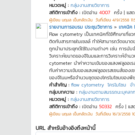
หมวดหมู่ :
กลุ่มงานสายวิชาการ
สถิติการเข้าถึง :
เปิดอ่าน
4007
ครั้ง | แส
ผู้เขียน
นฤมล เข็มกลัดเงิน
วันที่เขียน
4/9/2558 11:
รายงานการอบรม ประชุมวิชาการ
»
เทคนิค 
Flow cytometry เป็นเทคนิคที่ใช้ศึกษาเกี
ติดกับสารภายในเซลล์ ทำให้สามารถวัดขนาด
ถูกนำมาประยุกต์ใช้ในงานต่างๆ เช่น การ
วิเคราะห์ขนาดของจีโนมและการวิเคราะห์จำนวน
cytometer นำค่าความเข้มของแสงฟลูออเรสเซน
กับค่าความเข้มของแสงฟลูออเรสเซนส์ของเซ
ของจีโนมหรือจำนวนชุดของโครโมโซมของพืชที
คำสำคัญ :
flow cytometry
โครโมโซม
จำ
กลุ่มบทความ :
กลุ่มงานตามสมรรถนะบุคลา
หมวดหมู่ :
กลุ่มงานสายวิชาการ
สถิติการเข้าถึง :
เปิดอ่าน
50332
ครั้ง | แส
ผู้เขียน
นฤมล เข็มกลัดเงิน
วันที่เขียน
16/3/2558 10
URL สำหรับอ้างอิงถึงหน้านี้