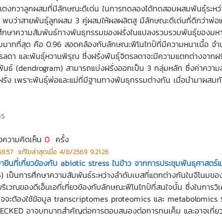
ตงกวาลูกผสมที่มีลักษณะดีเด่น ในการทดลองได้ทดสอบผสมพันธุ์ระหว่างพ
 พบว่าสายพันธุ์ลูกผสม 3 คู่ผสมให้ผลผลิตสู มีลักษณะดีเด่นที่ดีกว่าพ่อแม
กษาความสัมพันธ์ทางพันธุกรรมของฝรั่งในแปลงรวบรวมพันธุ์ของมหาวิทย
มมากที่สุด คือ 0.96 สอดคล้องกับลักษณะฟีโนไทป์ที่มีความหนาเนื้อ จำน
ตรลดา และพันธุ์หวานพิรุณ ซึ่งฝรั่งพันธุ์จิตรลดาจะมีความแตกต่างจากฝรั
ันธ์ (dendrogram) สามารถแบ่งฝรั่งออกเป็น 3 กลุ่มหลัก ซึ่งค่าควา
์ฝรั่ง เพราะพันธุ์พ่อและแม่ที่มีฐานทางพันธุกรรมต่างกัน เมื่อนำมาผสม
กร
งความคิดเห็น
0
ครั้ง
58:57
แก้ไขล่าสุดเมื่อ
4/8/2569 9:21:26
ยีนที่เกี่ยวข้องกับ abiotic stress ในข้าว จากการประชุมพันธุศาสตร์แห่
็นการศึกษาความสัมพันธ์ระหว่างลำดับเบสที่แตกต่างกันในจีโนมของกลุ
ิเวณของดีเอ็นเอที่เกี่ยวข้องกับลักษณะฟีโนไทป์ที่สนใจนั้น ซึ่งในการวิเ
าจจะต้องใช้ข้อมูล transcriptomes proteomics และ metabolomics ร่วม
NECKED อาจบทบาทสำคัญต่อการตอบสนองต่อการทนเค็ม และอาจเกี่ยว