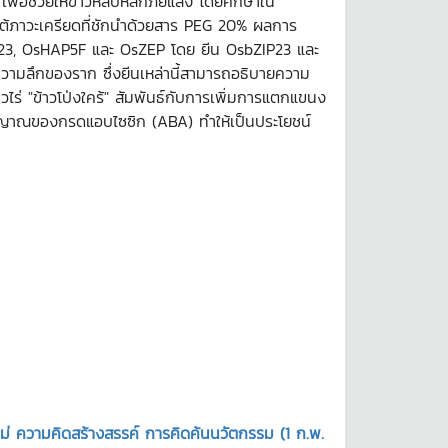
ื่อช่วยให้ข้าวหลบหลีกภัยแล้ง โดยศึกษาใน
ภายใต้ภาวะเครียดที่ชักนำด้วยสาร PEG 20% ผลการ
IP23, OsHAP5F และ OsZEP โดย ยีน OsbZIP23 และ
ามลึกของราก ซึ่งยีนเหล่านี้สามารถอธิบายความ
ไร่ "ข้าวโป่งใคร้" สัมพันธ์กับการเพิ่มการแตกแขนง
สัญญาณของกรดแอบไซซิก (ABA) ทำให้เป็นประโยชน์
ใหม่ ความคิดสร้างสรรค์ การคิดค้นนวัตกรรม (1 ก.พ.