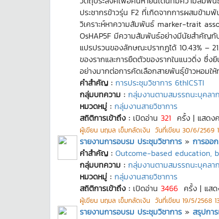
วัตถุประสงค์เพื่อค้นหายีนเด่นที่มีความสั
ประชากรข้าวรุ่น F2 ที่เกิดจากการผสมข้ามพันธ
วิเคราะห์หาความสัมพันธ์ marker-trait as
OsHAP5F มีความสัมพันธ์อย่างมีนัยสำคัญก
แปรปรวนของลักษณะปรากฏได้ 10.43% – 21.38% 
ของรากและการยืดตัวของรากในแนวดิ่ง ซึ่งย
อย่างมากต่อการคัดเลือกสายพันธุ์ข้าวหอมให
คำสำคัญ :
การประชุมวิชาการ 6thICSTI
กลุ่มบทความ :
กลุ่มงานตามสมรรถนะบุคลา
หมวดหมู่ :
กลุ่มงานสายวิชาการ
สถิติการเข้าถึง :
เปิดอ่าน
321
ครั้ง | แสดง
ผู้เขียน
นฤมล เข็มกลัดเงิน
วันที่เขียน
30/6/2569 1
รายงานการอบรม ประชุมวิชาการ
»
การออกแ
คำสำคัญ :
Outcome-based education, b
กลุ่มบทความ :
กลุ่มงานตามสมรรถนะบุคลา
หมวดหมู่ :
กลุ่มงานสายวิชาการ
สถิติการเข้าถึง :
เปิดอ่าน
3466
ครั้ง | แสด
ผู้เขียน
นฤมล เข็มกลัดเงิน
วันที่เขียน
19/5/2568 13
รายงานการอบรม ประชุมวิชาการ
»
สรุปการ