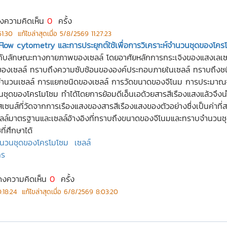
ดงความคิดเห็น
0
ครั้ง
51:30
แก้ไขล่าสุดเมื่อ
5/8/2569 11:27:23
Flow cytometry และการประยุกต์ใช้เพื่อการวิเคราะห์จำนวนชุดของโคร
่ยวกับลักษณะทางกายภาพของเซลล์ โดยอาศัยหลักการกระเจิงของแสงเลเซอ
ของเซลล์ ทราบถึงความซับซ้อนขององค์ประกอบภายในเซลล์ ทราบถึงชน
นับจำนวนเซลล์ การแยกชนิดของเซลล์ การวัดขนาดของจีโนม การประมา
ชุดของโครโมโซม ทำได้โดยการย้อมดีเอ็นเอด้วยสารสีเรืองแสงแล้วจึงนำนิ
ส์ที่วัดจากการเรืองแสงของสารสีเรืองแสงของตัวอย่างซึ่งเป็นค่าที่ส
ลล์มาตรฐานและเซลล์อ้างอิงที่ทราบถึงขนาดของจีโนมและทราบจำนวนชุ
่ศึกษาได้
นวนชุดของโครโมโซม
เซลล์
กร
ดงความคิดเห็น
0
ครั้ง
:18:24
แก้ไขล่าสุดเมื่อ
6/8/2569 8:03:20