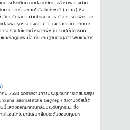
วจสอบการประเมินความปลอดภัยทางชีวภาพทางด้าน
ยาศาสตร์และเทคโนโลยีแห่งชาติ (สวทช.) ซึ่ง
ชีววิทยาโมเลกุล ด้านโภชนาการ ด้านการก่อพิษ และ
ลงพันธุกรรมที่จะนำเข้านั้นจะต้องมียีน ลักษณะ
รบถ้วนไม่แตกต่างจากพืชคู่เทียบ(ไม่มีการตัด
อพิษและก่อภูมิแพ้เมื่อเทียบกับฐานข้อมูลสารพิษและสาร
8)
7 กรกฎาคม 2558 ขอรายงานการประชุมวิชาการโดยขอสรุป
Curcuma alismatifolia Gagnep.) ในงานวิจัยนี้ได้
นี้แสดงออกมากในกลีบประดับทุกระยะ ซึ่ง
เคราะห์แอนโทไซยานินในกลีบประดับของปทุมมา