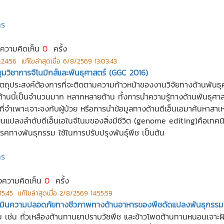
กร
งความคิดเห็น
0
ครั้ง
:24:56
แก้ไขล่าสุดเมื่อ
6/8/2569 13:03:43
ุมวิชาการจีโนมิกส์และพันธุศาสตร์ (GGC 2016)
วัตถุประสงค์ต้องการที่จะติดตามความก้าวหน้าของงานวิจัยทางด้านพันธุศ
ด้านนี้เป็นจำนวนมาก หลากหลายด้าน ทั้งการนำความรู้ทางด้านพันธุศา
ที่จำเพาะเจาะจงกับผู้ป่วย หรือการนำข้อมูลทางด้านดีเอ็นเอมาค้นหาสา
แปลงลำดับดีเอ็นเอในจีโนมของสิ่งมีชีวิต (genome editing)คือเทคนิค
โรคทางพันธุกรรม ใช้ในการปรับปรุงพันธุ์พืช เป็นต้น
กร
งความคิดเห็น
0
ครั้ง
15:45
แก้ไขล่าสุดเมื่อ
2/8/2569 14:55:59
เมินความปลอดภัยทางชีวภาพทางด้านอาหารของพืชดัดแปลงพันธุกรรม
ช่น ถั่วเหลืองต้านทานยาปราบวัชพืช และข้าวโพดต้านทานหนอนเจาะฝัก ม