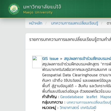
มหาวิทยาลัยแม่โจ้
Maejo University
หน้าหลัก
บทความการแลกเปลี่ยนเรียนรู้
ตา
รายการบทความการแลกเปลี่ยนเรียนรู้ตามคำ
GIS issue
»
สรุปผลการเข้าร่วมฝึกอบรมหลั
สรุปผลการเข้าร่วมฝึกอบรมหลักสูตร “การพั
พัฒนาเทคโนโลยีอวกาศและภูมิสารสนเทศ เพื่อก
Geospatial Data Clearinghouse ตามมาต
ค้นหา เข้าถึง ใช้ประโยชน์ และเผยแพร่ข้อม
พื้นที่ สู่ฐานข้อมูลได้ - สืบค้น และวิเคราะห์
พื้นที่และปรับแต่งข้อมูล ด้วยซอฟต์แวร์ร
คำสำคัญ :
Geodatabase
leaflet
Mapse
กลุ่มบทความ :
บทความการแลกเปลี่ยนเรียนรู้
หมวดหมู่ :
วิทยาศาสตร์ เทคโนโลยี