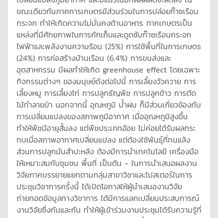
ขณะเดียวกันภาคการเกษตรมีส่วนร่วมในการปล่อยก๊าซเรือน
กระจก ทำให้เกิดความไม่มั่นคงด้านอาหาร ภาคเกษตรเป็น
แหล่งที่มีศักยภาพในการกักเก็บและดูดซับก๊าซเรือนกระจก
ไฟฟ้าและพลังงานความร้อน (25%) การใช้พื้นที่ในการเกษตร
(24%) การก่อสร้างบ้านเรือน (6.4%) การขนส่งและ
อุตสาหกรรม มีผลทำให้เกิด greenhouse effect โดยเฉพาะ
กิจกรรมต่างๆ ของมนุษย์ดังต่อไปนี้ การเลี้ยงวัวควาย การ
เลี้ยงหมู การเลี้ยงไก่ การปลูกธัญพืช การปลูกข้าว การตัด
ไม้ทำลายป่า นอกจากนี้ อุณหภูมิ น้ำฝน ก็มีส่วนเกี่ยวข้องกับ
การเปลี่ยนแปลงของสภาพภูมิอากาศ เมื่ออุณหภูมิสูงขึ้น
ทำให้พืชมีอายุสั้นลง แต่พืชประเภทอ้อย ไม่ค่อยได้รับผลกระ
ทบเมื่อสภาพอากาศเปลี่ยนแปลง แต่ต้องใช้พันธุ์ที่ทนแล้ง
ส่วนการปลูกมันสำปะหลัง ต้องมีการนำเทคโนโลยี เครื่องมือ
ให้เหมาะสมกับชุมชน พื้นที่ เป็นต้น - ในการนำเสนอผลงาน
วิจัยภาคบรรยายแยกตามกลุ่มสาขาวิชาและโปสเตอร์ในการ
ประชุมวิชาการครั้งนี้ ได้เปิดโอกาสให้ผู้นำเสนองานวิจัย
ถ่ายทอดข้อมูลทางวิชาการ ได้มีการแลกเปลี่ยนประสบการณ์
งานวิจัยซึ่งกันและกัน ทำให้ผู้เข้าร่วมงานประชุมได้รับความรู้ที่