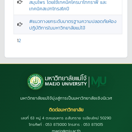
สมุนไพร โดยใช้เทคนิคโครมาโทกราฟี และ
เทคนิคสเปกโทรสโคปี
#แนวทางยกระดับมาตรฐานความปลอดภัยห้อง
ปฏิบัติการในมหาวิทยาลัยแม่โจ้
1
2
มหาวิทยาลัยแม่โจ้มุ่งสู่การเป็นมหาวิทยาลัยเชิงนิเวศ
ติดต่อมหาวิทยาลัย
เลขที่ 63 หมู่ 4 ต.หนองหาร อ.สันทราย จ.เชียงใหม่ 50290
โทรศัพท์ : 053 873000 โทรสาร : 053 873015
maejo@mju.ac.th