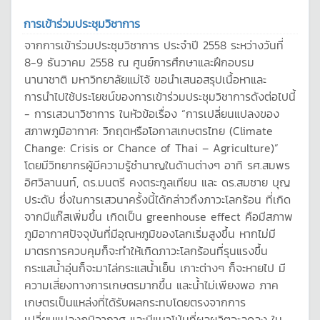
การเข้าร่วมประชุมวิชาการ
จากการเข้าร่วมประชุมวิชาการ ประจำปี 2558 ระหว่างวันที่
8-9 ธันวาคม 2558 ณ ศูนย์การศึกษาและฝึกอบรม
นานาชาติ มหาวิทยาลัยแม่โจ้ ขอนำเสนอสรุปเนื้อหาและ
การนำไปใช้ประโยชน์ของการเข้าร่วมประชุมวิชาการดังต่อไปนี้
- การเสวนาวิชาการ ในหัวข้อเรื่อง “การเปลี่ยนแปลงของ
สภาพภูมิอากาศ: วิกฤตหรือโอกาสเกษตรไทย (Climate
Change: Crisis or Chance of Thai – Agriculture)”
โดยมีวิทยากรผู้มีความรู้ชำนาญในด้านต่างๆ อาทิ รศ.สมพร
อิศวิลานนท์, ดร.มนตรี คงตระกูลเทียน และ ดร.สมชาย บุญ
ประดับ ซึ่งในการเสวนาครั้งนี้ได้กล่าวถึงภาวะโลกร้อน ที่เกิด
จากมีแก๊สเพิ่มขึ้น เกิดเป็น greenhouse effect คือมีสภาพ
ภูมิอากาศปัจจุบันที่มีอุณหภูมิของโลกเริ่มสูงขึ้น หากไม่มี
มาตรการควบคุมก็จะทำให้เกิดภาวะโลกร้อนที่รุนแรงขึ้น
กระแสน้ำอุ่นก็จะมาไล่กระแสน้ำเย็น เกาะต่างๆ ก็จะหายไป มี
ความเสี่ยงทางการเกษตรมากขึ้น และน้ำไม่เพียงพอ ภาค
เกษตรเป็นแหล่งที่ได้รับผลกระทบโดยตรงจากการ
เปลี่ยนแปลงภูมิอากาศ และมีแนวโน้มที่ผลผลิตจะลดลง ใน