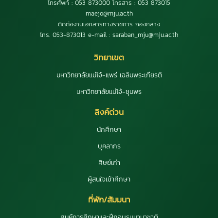
โทรศัพท์ : 053 873000 โทรสาร : 053 873015
maejo@mju.ac.th
ติดต่องานเอกสารทางราชการ กองกลาง
โทร. 053-873013 e-mail : saraban_mju@mju.ac.th
วิทยาเขต
มหาวิทยาลัยแม่โจ้-แพร่ เฉลิมพระเกียรติ
มหาวิทยาลัยแม่โจ้-ชุมพร
ลิงค์ด่วน
นักศึกษา
บุคลากร
ศิษย์เก่า
ผู้สนใจเข้าศึกษา
ที่พัก/สัมมนา
ศูนย์การศึกษาและฝึกอบรมนานาชาติ