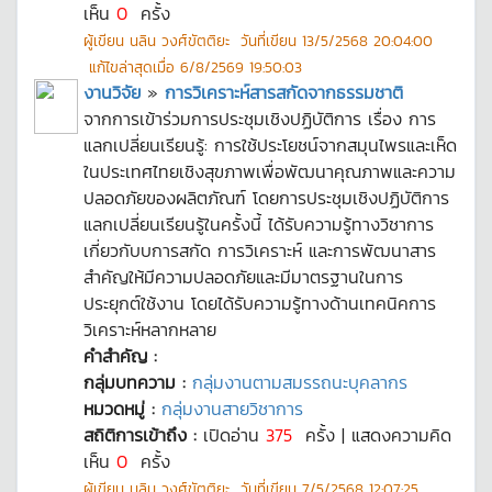
เห็น
0
ครั้ง
ผู้เขียน
นลิน วงศ์ขัตติยะ
วันที่เขียน
13/5/2568 20:04:00
แก้ไขล่าสุดเมื่อ
6/8/2569 19:50:03
งานวิจัย
»
การวิเคราะห์สารสกัดจากธรรมชาติ
จากการเข้าร่วมการประชุมเชิงปฏิบัติการ เรื่อง การ
แลกเปลี่ยนเรียนรู้: การใช้ประโยชน์จากสมุนไพรและเห็ด
ในประเทศไทยเชิงสุขภาพเพื่อพัฒนาคุณภาพและความ
ปลอดภัยของผลิตภัณฑ์ โดยการประชุมเชิงปฏิบัติการ
แลกเปลี่ยนเรียนรู้ในครั้งนี้ ได้รับความรู้ทางวิชาการ
เกี่ยวกับบการสกัด การวิเคราะห์ และการพัฒนาสาร
สำคัญให้มีความปลอดภัยและมีมาตรฐานในการ
ประยุกต์ใช้งาน โดยได้รับความรู้ทางด้านเทคนิคการ
วิเคราะห์หลากหลาย
คำสำคัญ :
กลุ่มบทความ :
กลุ่มงานตามสมรรถนะบุคลากร
หมวดหมู่ :
กลุ่มงานสายวิชาการ
สถิติการเข้าถึง :
เปิดอ่าน
375
ครั้ง | แสดงความคิด
เห็น
0
ครั้ง
ผู้เขียน
นลิน วงศ์ขัตติยะ
วันที่เขียน
7/5/2568 12:07:25