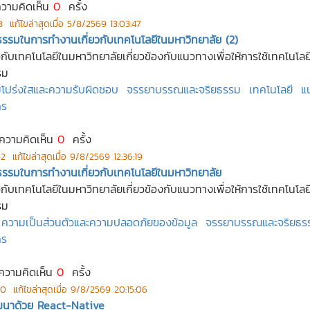
ความคิดเห็น
0
ครั้ง
3
แก้ไขล่าสุดเมื่อ
5/8/2569 13:03:47
รรมในการทำงานเกี่ยวกับเทคโนโลยีในมหาวิทยาลัย (2)
เทคโนโลยีในมหาวิทยาลัยเกี่ยวข้องกับแนวทางเพื่อให้การใช้เทคโนโลย
รม
โปร่งใสและความรับผิดชอบ
จรรยาบรรณและจริยธรรม
เทคโนโลยี
แ
กร
ความคิดเห็น
0
ครั้ง
52
แก้ไขล่าสุดเมื่อ
9/8/2569 12:36:19
รรมในการทำงานเกี่ยวกับเทคโนโลยีในมหาวิทยาลัย
เทคโนโลยีในมหาวิทยาลัยเกี่ยวข้องกับแนวทางเพื่อให้การใช้เทคโนโลย
รม
ความเป็นส่วนตัวและความปลอดภัยของข้อมูล
จรรยาบรรณและจริยธร
กร
ความคิดเห็น
0
ครั้ง
40
แก้ไขล่าสุดเมื่อ
9/8/2569 20:15:06
ัฒนาด้วย React-Native