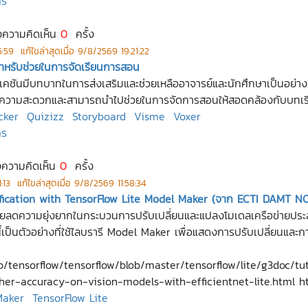
กร
งความคิดเห็น
0
ครั้ง
5:59
แก้ไขล่าสุดเมื่อ
9/8/2569 19:21:22
ำหรับช่วยในการจัดเรียนการสอน
ิเคชันมีบทบาทในการส่งเสริมและช่วยเหลืออาจารย์และนักศึกษาเป็นอย่า
ดความสะดวกและสามารถนำไปช่วยในการจัดการสอนให้สอดคล้องกับบทเรียน
icker
Quizizz
Storyboard
Visme
Voxer
กร
งความคิดเห็น
0
ครั้ง
:13
แก้ไขล่าสุดเมื่อ
9/8/2569 11:58:34
fication with TensorFlow Lite Model Maker (จาก ECTI DAMT N
วยลดความยุ่งยากในกระบวนการปรับเปลี่ยนและแปลงโมเดลเครือข่ายปร
ป็นตัวอย่างที่ใช้ไลบรารี Model Maker เพื่อแสดงการปรับเปลี่ยนและกา
ub/tensorflow/tensorflow/blob/master/tensorflow/lite/g3doc/t
gher-accuracy-on-vision-models-with-efficientnet-lite.html ht
Maker
TensorFlow Lite