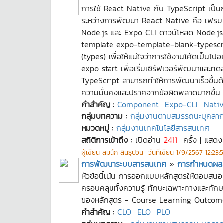
การใช้ React Native กับ TypeScript เป็นก
ระหว่างการพัฒนา React Native คือ เฟรมเวิ
Node.js และ Expo CLI ดาวน์โหลด Node.js แ
template expo-template-blank-typescript 
(types) เพื่อให้แน่ใจว่าการใช้งานโค้ดเป็นไ
expo start เพื่อเริ่มเซิร์ฟเวอร์พัฒนาและท
TypeScript สามารถทำให้การพัฒนาเร็วขึ้น
ความมั่นคงและปราศจากข้อผิดพลาดมากขึ้น พร้
คำสำคัญ :
Component
Expo-CLI
Nati
กลุ่มบทความ :
กลุ่มงานตามสมรรถนะบุคลา
หมวดหมู่ :
กลุ่มงานเทคโนโลยีสารสนเทศ
สถิติการเข้าถึง :
เปิดอ่าน
2411
ครั้ง | แสดง
ผู้เขียน
สมนึก สินธุปวน
วันที่เขียน
1/9/2567 12:23:
การพัฒนาระบบสารสนเทศ
»
การกำหนดผลลั
หัวข้อนี้เน้น การออกแบบหลักสูตรให้ตอบสนอง
ครอบคลุมทั้งความรู้ ทักษะเฉพาะทางและทักษ
ของหลักสูตร - Course Learning Outcomes (C
คำสำคัญ :
CLO
ELO
PLO