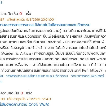
กร
ความคิดเห็น
0
ครั้ง
:37
แก้ไขล่าสุดเมื่อ
9/8/2569 20:04:00
ามลงวารสารวารสารแม่โจ้เทคโนโลยีสารสนเทศและนวัตกรรม
ูปแบบอันเป็นสากลในการเผยแพร่ความรู้ ความคิด และพัฒนาการที่ได้จา
นโลยีสารสนเทศและนวัตกรรม” ขึ้นเพื่อส่งเสริมการผลิตและเผยแพร่บทค
พฤษภาคม และเดือนกันยายน ของทุกปี • ประเภทผลงานที่รับตีพิมพ์ -
ารเรียบเรียงสรุปความก้าวหน้าทางเทคโนโลยี สารสนเทศในด้านใดด้านหนึ่
Academic Article) ที่ให้ความรู้อันเป็นประโยชน์แก่นักวิชาชีพด้านเ
ษาและการจัดการเรียนการสอนในสาขาเทคโนโลยีสารสนเทศและคอมพิวเตอ
ศและการสื่อสาร - งานวิจัยและบทความในสาขาวิชาต่าง ๆ ที่นำเอาเท
ฒนาทางด้านเทคโนโลยีสารสนเทศและการสื่อสารทั่วประเทศ Ref: https:/
ัย
วารสารเทคโนโลยีสารสนเทศและนวัตกรรม
วิทยาการคอมพิวเตอร์
กร
งความคิดเห็น
0
ครั้ง
6:08
แก้ไขล่าสุดเมื่อ
7/8/2569 22:14:13
ห์เสียงพูดภาษาไทย (วาจา: VAJA)