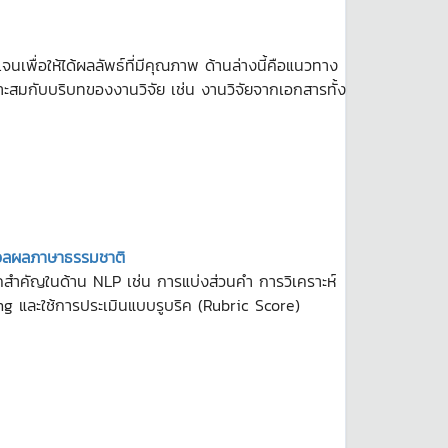
ื่อให้ได้ผลลัพธ์ที่มีคุณภาพ ด้านล่างนี้คือแนวทาง
สมกับบริบทของงานวิจัย เช่น งานวิจัยจากเอกสารทั้ง
มวลผลภาษาธรรมชาติ
ำคัญในด้าน NLP เช่น การแบ่งส่วนคำ การวิเคราะห์
g และใช้การประเมินแบบรูบริค (Rubric Score)