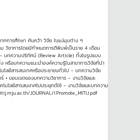
กการศึกษา ค้นคว้า วิจัย ในแง่มุมต่าง ๆ
วาม วิชาการโดยมีกำหนดการตีพิมพ์เป็นราย 4 เดือน
 บทความปริทัศน์ (Review Article) ทั้งในรูปแบบ
ง หรือบทความแนะนำองค์ความรู้ในสาขาการวิจัยที่น่า
ทคโนโลยีสารสนเทศหรือประชาชนทั่วไป - บทความวิจัย
ร์ • ขอบเขตของบทความวิชาการ - งานวิจัยและ
คโนโลยีสารสนเทศไปประยุกต์ใช้ - งานวิจัยและบทความ
/mitij.mju.ac.th/JOURNAL/1.Promote_MITIJ.pdf