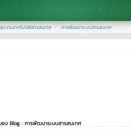
ลุ่มงานเทคโนโลยีสารสนเทศ
การพัฒนาระบบสารสนเทศ
มดของ Blog : การพัฒนาระบบสารสนเทศ