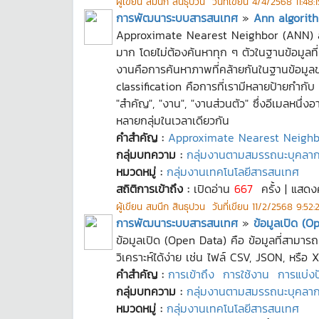
ผู้เขียน
สมนึก สินธุปวน
วันที่เขียน
4/4/2568 11:48:1
การพัฒนาระบบสารสนเทศ
»
Ann algorith
Approximate Nearest Neighbor (ANN) algor
มาก โดยไม่ต้องค้นหาทุก ๆ ตัวในฐานข้อมูลที่ท
งานคือการค้นหาภาพที่คล้ายกันในฐานข้อมูล
classification คือการที่เรามีหลายป้ายกำกั
"สำคัญ", "งาน", "งานส่วนตัว" ซึ่งอีเมลหนึ่ง
หลายกลุ่มในเวลาเดียวกัน
คำสำคัญ :
Approximate Nearest Neighb
กลุ่มบทความ :
กลุ่มงานตามสมรรถนะบุคลา
หมวดหมู่ :
กลุ่มงานเทคโนโลยีสารสนเทศ
สถิติการเข้าถึง :
เปิดอ่าน
667
ครั้ง | แสดง
ผู้เขียน
สมนึก สินธุปวน
วันที่เขียน
11/2/2568 9:52:
การพัฒนาระบบสารสนเทศ
»
ข้อมูลเปิด (O
ข้อมูลเปิด (Open Data) คือ ข้อมูลที่สามารถ
วิเคราะห์ได้ง่าย เช่น ไฟล์ CSV, JSON, หรือ 
คำสำคัญ :
การเข้าถึง
การใช้งาน
การแบ่งป
กลุ่มบทความ :
กลุ่มงานตามสมรรถนะบุคลา
หมวดหมู่ :
กลุ่มงานเทคโนโลยีสารสนเทศ