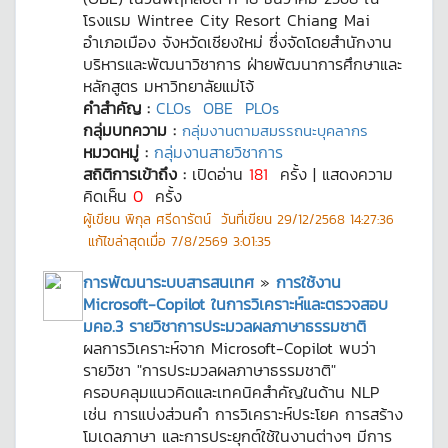
โรงแรม Wintree City Resort Chiang Mai
อำเภอเมือง จังหวัดเชียงใหม่ ซึ่งจัดโดยสำนักงาน
บริหารและพัฒนาวิชาการ ฝ่ายพัฒนาการศึกษาและ
หลักสูตร มหาวิทยาลัยแม่โจ้
คำสำคัญ :
CLOs
OBE
PLOs
กลุ่มบทความ :
กลุ่มงานตามสมรรถนะบุคลากร
หมวดหมู่ :
กลุ่มงานสายวิชาการ
สถิติการเข้าถึง :
เปิดอ่าน
181
ครั้ง | แสดงความ
คิดเห็น
0
ครั้ง
ผู้เขียน
พิกุล ศรีดารัตน์
วันที่เขียน
29/12/2568 14:27:36
แก้ไขล่าสุดเมื่อ
7/8/2569 3:01:35
การพัฒนาระบบสารสนเทศ
»
การใช้งาน
Microsoft-Copilot ในการวิเคราะห์และตรวจสอบ
มคอ.3 รายวิชาการประมวลผลภาษาธรรมชาติ
ผลการวิเคราะห์จาก Microsoft-Copilot พบว่า
รายวิชา "การประมวลผลภาษาธรรมชาติ"
ครอบคลุมแนวคิดและเทคนิคสำคัญในด้าน NLP
เช่น การแบ่งส่วนคำ การวิเคราะห์ประโยค การสร้าง
โมเดลภาษา และการประยุกต์ใช้ในงานต่างๆ มีการ