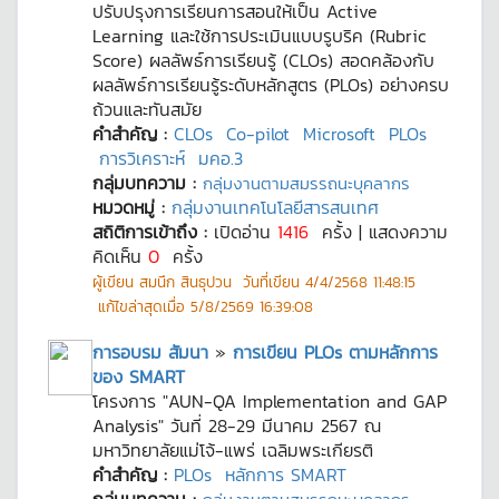
ปรับปรุงการเรียนการสอนให้เป็น Active
Learning และใช้การประเมินแบบรูบริค (Rubric
Score) ผลลัพธ์การเรียนรู้ (CLOs) สอดคล้องกับ
ผลลัพธ์การเรียนรู้ระดับหลักสูตร (PLOs) อย่างครบ
ถ้วนและทันสมัย
คำสำคัญ :
CLOs
Co-pilot
Microsoft
PLOs
การวิเคราะห์
มคอ.3
กลุ่มบทความ :
กลุ่มงานตามสมรรถนะบุคลากร
หมวดหมู่ :
กลุ่มงานเทคโนโลยีสารสนเทศ
สถิติการเข้าถึง :
เปิดอ่าน
1416
ครั้ง | แสดงความ
คิดเห็น
0
ครั้ง
ผู้เขียน
สมนึก สินธุปวน
วันที่เขียน
4/4/2568 11:48:15
แก้ไขล่าสุดเมื่อ
5/8/2569 16:39:08
การอบรม สัมนา
»
การเขียน PLOs ตามหลักการ
ของ SMART
โครงการ "AUN-QA Implementation and GAP
Analysis" วันที่ 28-29 มีนาคม 2567 ณ
มหาวิทยาลัยแม่โจ้-แพร่ เฉลิมพระเกียรติ
คำสำคัญ :
PLOs
หลักการ SMART