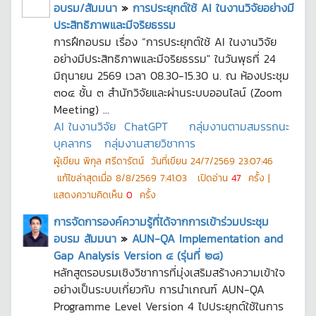
อบรม/สัมมนา
»
การประยุกต์ใช้ AI ในงานวิจัยอย่างมี
ประสิทธิภาพและมีจริยธรรม
การฝึกอบรม เรื่อง “การประยุกต์ใช้ AI ในงานวิจัย
อย่างมีประสิทธิภาพและมีจริยธรรม" ในวันพุธที่ 24
มิถุนายน 2569 เวลา 08.30-15.30 น. ณ ห้องประชุม
๓๐๔ ชั้น ๓ สำนักวิจัยและผ่านระบบออนไลน์ (Zoom
Meeting) ...
AI ในงานวิจัย
ChatGPT
กลุ่มงานตามสมรรถนะ
บุคลากร
กลุ่มงานสายวิชาการ
ผู้เขียน
พิกุล ศรีดารัตน์
วันที่เขียน
24/7/2569 23:07:46
แก้ไขล่าสุดเมื่อ
8/8/2569 7:41:03
เปิดอ่าน
47
ครั้ง |
แสดงความคิดเห็น
0
ครั้ง
การจัดการองค์ความรู้ที่ได้จากการเข้าร่วมประชุม
อบรม สัมมนา
»
AUN-QA Implementation and
Gap Analysis Version ๔ (รุ่นที่ ๒๘)
หลักสูตรอบรมเชิงวิชาการที่มุ่งเสริมสร้างความเข้าใจ
อย่างเป็นระบบเกี่ยวกับ การนำเกณฑ์ AUN-QA
Programme Level Version 4 ไปประยุกต์ใช้ในการ