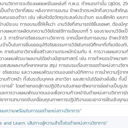
งานวิชาการจะต้องเผยแพร่ในแหล่งที่ ก.พ.อ. กำหนดเท่านั้น (สุมิตร, 2
ป็นตำราวิชาที่สอน หลังจากการอบรม ข้าพเจ้าตระหนักถึงความสำคัญขอ
ลักษณะของตำรา เช่น เพิ่มหัวข้อวัตถุประสงค์ประจำบท แบบฝึกหัด และกา
่างมีระบบ การอบรมชี้ให้เห็นว่า งานวิจัยที่สามารถใช้ยื่นขอผศ. ต้อง
ไปวางแผนการผลิตบทความวิจัยโดยใช้การเขียนบทที่ 5 ของรายงานวิจัยเป
ะสม 3. การรักษาจริยธรรมทางวิชาการ จากเนื้อหาในการอบรม ข้าพเจ้าได้
จำเป็นในการยื่นขออนุมัติจริยธรรมการวิจัยในกรณีศึกษาที่เกี่ยวข้องกั
ism ภายในสาขาวิชาเพื่อสร้างความตระหนักร่วมกัน 4. การวางแผนความก
วางแผนพัฒนาผลงานได้อย่างมียุทธศาสตร์ เช่น การกำหนดเป้าหมายการเ
่อสะสมผลงานที่หลากหลาย สรุป การอบรมเรื่องการขอตำแหน่งทางวิชาการใ
พ จริยธรรม และวางแผนพัฒนาตนเองอย่างมีทิศทาง การนำความรู้จากกา
ามก้าวหน้า ทั้งในระดับบุคคล สาขาวิชา และสถาบันได้อย่างยั่งยืน ทั้งน
าจารย์” โดยถ่ายทอดสู่การปฏิบัติงานในสายอาชีพอาจารย์อย่างเป็นรูป
การวางแผนพัฒนาตนเองเพื่อความก้าวหน้าในตำแหน่งทางวิชาการในอนาคต ด
วิชาการสามารถขับเคลื่อนคุณภาพการปฏิบัติงานของอาจารย์ในเชิงรุกและ
รียมความพร้อมในการขอตำแหน่งทางวิชาการ”
 and Learn: เส้นทางสู่ความสำเร็จในตำแหน่งทางวิชาการ”