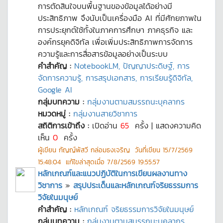
การตัดสินใจบนพื้นฐานของข้อมูลได้อย่างมี
ประสิทธิภาพ จึงนับเป็นเครื่องมือ AI ที่มีศักยภาพใน
การประยุกต์ใช้ทั้งในภาคการศึกษา ภาคธุรกิจ และ
องค์กรยุคดิจิทัล เพื่อเพิ่มประสิทธิภาพการจัดการ
ความรู้และการสื่อสารข้อมูลอย่างเป็นระบบ
คำสำคัญ :
NotebookLM, ปัญญาประดิษฐ์, การ
จัดการความรู้, การสรุปเอกสาร, การเรียนรู้ดิจิทัล,
Google AI
กลุ่มบทความ :
กลุ่มงานตามสมรรถนะบุคลากร
หมวดหมู่ :
กลุ่มงานสายวิชาการ
สถิติการเข้าถึง :
เปิดอ่าน
65
ครั้ง | แสดงความคิด
เห็น
0
ครั้ง
ผู้เขียน
กัญญ์พัสวี กล่อมธงเจริญ
วันที่เขียน
15/7/2569
15:48:04
แก้ไขล่าสุดเมื่อ
7/8/2569 19:55:57
หลักเกณฑ์และแนวปฏิบัติในการเขียนผลงานทาง
วิชาการ
»
สรุปประเด็นและหลักเกณฑ์จริยธรรมการ
วิจัยในมนุษย์
คำสำคัญ :
หลักเกณฑ์ จริยธรรมการวิจัยในมนุษย์
กลุ่มบทความ :
กลุ่มงานตามสมรรถนะบุคลากร