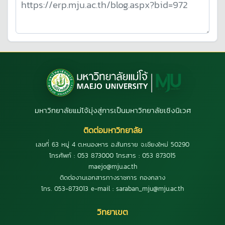
มหาวิทยาลัยแม่โจ้มุ่งสู่การเป็นมหาวิทยาลัยเชิงนิเวศ
ติดต่อมหาวิทยาลัย
เลขที่ 63 หมู่ 4 ต.หนองหาร อ.สันทราย จ.เชียงใหม่ 50290
โทรศัพท์ : 053 873000 โทรสาร : 053 873015
maejo@mju.ac.th
ติดต่องานเอกสารทางราชการ กองกลาง
โทร. 053-873013 e-mail : saraban_mju@mju.ac.th
วิทยาเขต