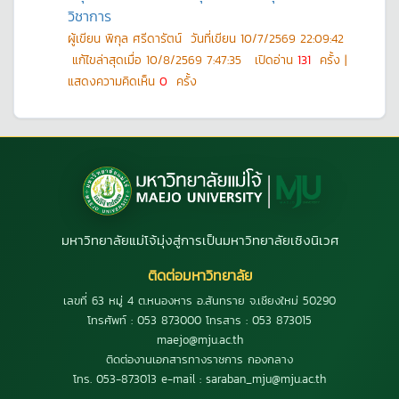
วิชาการ
ผู้เขียน
พิกุล ศรีดารัตน์
วันที่เขียน
10/7/2569 22:09:42
แก้ไขล่าสุดเมื่อ
10/8/2569 7:47:35
เปิดอ่าน
131
ครั้ง |
แสดงความคิดเห็น
0
ครั้ง
มหาวิทยาลัยแม่โจ้มุ่งสู่การเป็นมหาวิทยาลัยเชิงนิเวศ
ติดต่อมหาวิทยาลัย
เลขที่ 63 หมู่ 4 ต.หนองหาร อ.สันทราย จ.เชียงใหม่ 50290
โทรศัพท์ : 053 873000 โทรสาร : 053 873015
maejo@mju.ac.th
ติดต่องานเอกสารทางราชการ กองกลาง
โทร. 053-873013 e-mail : saraban_mju@mju.ac.th