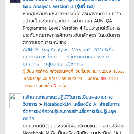
Gap Analysis Version ๔ (รุ่นที่ ๒๘)
หลักสูตรอบรมเชิงวิชาการที่มุ่งเสริมสร้างความเข้าใจ
อย่างเป็นระบบเกี่ยวกับ การนำเกณฑ์ AUN-QA
Programme Level Version 4 ไปประยุกต์ใช้ในการ
ประกันคุณภาพการศึกษาระดับหลักสูตร โดยเน้นการ
ตีความเจตนารมณ์ของ...
AUNQA
GapAnalysis
Version4
การประกัน
คุณภาพการศึกษา
กลุ่มงานตามสมรรถนะ
บุคลากร
กลุ่มงานสายวิชาการ
ผู้เขียน
ศิรศักดิ์ ศศิวรรณพงศ์
วันที่เขียน
16/7/2569 11:56:25
แก้ไขล่าสุดเมื่อ
9/8/2569 18:48:40
เปิดอ่าน
90
ครั้ง |
แสดงความคิดเห็น
0
ครั้ง
หลักเกณฑ์และแนวปฏิบัติในการเขียนผลงานทาง
วิชาการ
»
NotebookLM: เครื่องมือ AI สำหรับการ
จัดการองค์ความรู้และการสร้างสื่อการเรียนรู้ในยุค
ดิจิทัล
บทความนี้มีวัตถุประสงค์เพื่ออธิบายแนวทางการใช้งาน
NotebookLM ซึ่งเป็นเครื่องมือปัญญาประดิษฐ์ (AI)