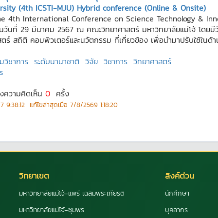
sity (4th ICSTI-MJU) Hybrid conference (Online & Onsite)
 The 4th International Conference on Science Technology & In
ันที่ 29 มีนาคม 2567 ณ คณะวิทยาศาสตร์ มหาวิทยาลัยแม่โจ้ โดยมีวัตถ
สตร์ สถิติ คอมพิวเตอร์และนวัตกรรม ที่เกี่ยวข้อง เพื่อนำมาปรับใช้ใน
ุมวิชาการ
ระดับนานาชาติ
วิจัย
วิชาการ
วิทยาศาสตร์
ร
ดงความคิดเห็น
0
ครั้ง
7 9:38:12
แก้ไขล่าสุดเมื่อ
7/8/2569 1:18:20
วิทยาเขต
ลิงค์ด่วน
มหาวิทยาลัยแม่โจ้-แพร่ เฉลิมพระเกียรติ
นักศึกษา
มหาวิทยาลัยแม่โจ้-ชุมพร
บุคลากร