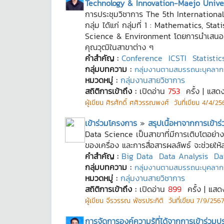
Technology & Innovation-Maejo Univer
การประชุมวิชาการ The 5th Internationa
กลุ่ม ได้แก่ กลุ่มที่ 1 : Mathematics, St
Science & Environment โดยการนำเสนอผลง
คุณวุฒิในสาขาต่าง ๆ
คำสำคัญ :
Conference
ICSTI
Statistic
กลุ่มบทความ :
กลุ่มงานตามสมรรถนะบุคลาก
หมวดหมู่ :
กลุ่มงานสายวิชาการ
สถิติการเข้าถึง :
เปิดอ่าน
753
ครั้ง | แสด
ผู้เขียน
ศิรศักดิ์ ศศิวรรณพงศ์
วันที่เขียน
4/4/256
เข้าร่วมโครงการ
»
สรุปเนื้อหาจากการเข้
Data Science เป็นสาขาที่มีการเติบโตอย่าง
ของเครื่อง และการสื่อสารผลลัพธ์ จะช่วยให
คำสำคัญ :
Big Data
Data Analysis
Da
กลุ่มบทความ :
กลุ่มงานตามสมรรถนะบุคลาก
หมวดหมู่ :
กลุ่มงานสายวิชาการ
สถิติการเข้าถึง :
เปิดอ่าน
899
ครั้ง | แสด
ผู้เขียน
จีรวรรณ พัชรประกิติ
วันที่เขียน
7/9/2567
การจัดการองค์ความรู้ที่ได้จากการเข้าร่วม