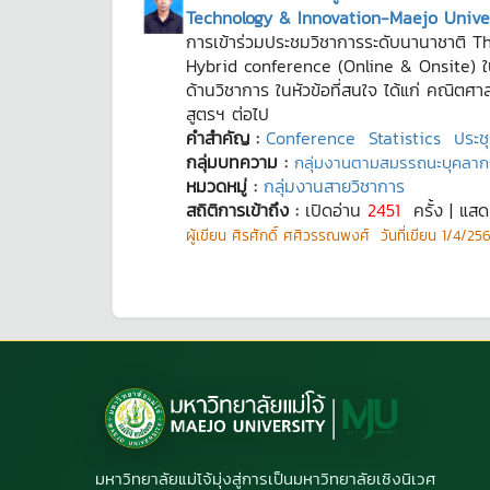
Technology & Innovation-Maejo Univer
การเข้าร่วมประชมวิชาการระดับนานาชาติ
Hybrid conference (Online & Onsite) ในว
ด้านวิชาการ ในหัวข้อที่สนใจ ได้แก่ คณิตศา
สูตรฯ ต่อไป
คำสำคัญ :
Conference
Statistics
ประช
กลุ่มบทความ :
กลุ่มงานตามสมรรถนะบุคลาก
หมวดหมู่ :
กลุ่มงานสายวิชาการ
สถิติการเข้าถึง :
เปิดอ่าน
2451
ครั้ง | แส
ผู้เขียน
ศิรศักดิ์ ศศิวรรณพงศ์
วันที่เขียน
1/4/256
มหาวิทยาลัยแม่โจ้มุ่งสู่การเป็นมหาวิทยาลัยเชิงนิเวศ