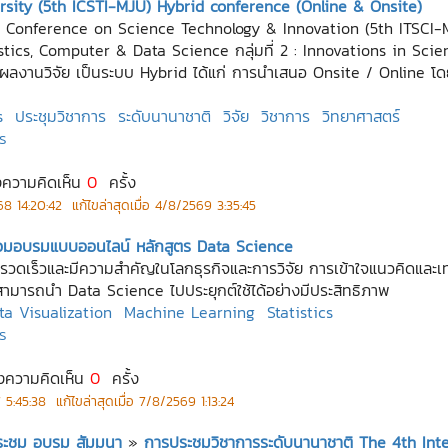
sity (5th ICSTI-MJU) Hybrid conference (Online & Onsite)
l Conference on Science Technology & Innovation (5th ITSCI-MJ
atistics, Computer & Data Science กลุ่มที่ 2 : Innovations in Scie
านวิจัย เป็นระบบ Hybrid ได้แก่ การนำเสนอ Onsite / Online โดยม
s
ประชุมวิชาการ
ระดับนานาชาติ
วิจัย
วิชาการ
วิทยาศาสตร์
ร
งความคิดเห็น
0
ครั้ง
8 14:20:42
แก้ไขล่าสุดเมื่อ
4/8/2569 3:35:45
าร่วมอบรมแบบออนไลน์ หลักสูตร Data Science
รวดเร็วและมีความสำคัญในโลกธุรกิจและการวิจัย การเข้าใจแนวคิดและเทคน
้สามารถนำ Data Science ไปประยุกต์ใช้ได้อย่างมีประสิทธิภาพ
ta Visualization
Machine Learning
Statistics
ร
งความคิดเห็น
0
ครั้ง
 5:45:38
แก้ไขล่าสุดเมื่อ
7/8/2569 1:13:24
ประชุม อบรม สัมมนา
»
การประชุมวิชาการระดับนานาชาติ The 4th In