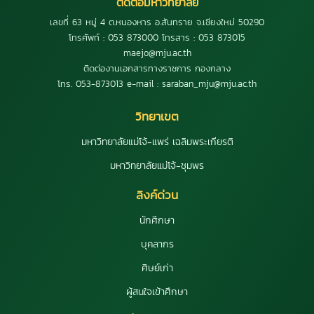
ติดต่อมหาวิทยาลัย
เลขที่ 63 หมู่ 4 ต.หนองหาร อ.สันทราย จ.เชียงใหม่ 50290
โทรศัพท์ : 053 873000 โทรสาร : 053 873015
maejo@mju.ac.th
ติดต่องานเอกสารทางราชการ กองกลาง
โทร. 053-873013 e-mail : saraban_mju@mju.ac.th
วิทยาเขต
มหาวิทยาลัยแม่โจ้-แพร่ เฉลิมพระเกียรติ
มหาวิทยาลัยแม่โจ้-ชุมพร
ลิงค์ด่วน
นักศึกษา
บุคลากร
ศิษย์เก่า
ผู้สนใจเข้าศึกษา