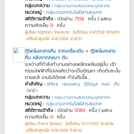
กลุ่มบทความ :
กลุ่มงานตามสมรรถนะบุคลากร
หมวดหมู่ :
กลุ่มงานเทคโนโลยีสารสนเทศ
สถิติการเข้าถึง :
เปิดอ่าน
7556
ครั้ง | แสดง
ความคิดเห็น
0
ครั้ง
ผู้เขียน
ณัฐกฤตา โกมลนาค
วันที่เขียน
1/4/2558 19:58:55
แก้ไขล่าสุดเมื่อ
4/8/2569 12:35:51
กู้ไฟล์เอกสารคืน จากเครื่องดับ
»
กู้ไฟล์เอกสาร
คืน หลังจากคอมฯ ดับ
ระหว่างที่กำลังทำงานอย่างเพลิดเพลินอยู่นั้น เจ้า
กรรมไฟฟ้าที่ไม่เคยคิดว่าจะเป็นปัญหา เกิดดับซะงั้น
ตายละสิ งานไม่ได้เซฟ ทำไงดีเนี๊ย....
คำสำคัญ :
office
recovery
กู้ข้อมูล
คอม
ดับ
ไฟฟ้า
กลุ่มบทความ :
กลุ่มงานตามสมรรถนะบุคลากร
หมวดหมู่ :
กลุ่มงานเทคโนโลยีสารสนเทศ
สถิติการเข้าถึง :
เปิดอ่าน
5084
ครั้ง | แสดง
ความคิดเห็น
0
ครั้ง
ผู้เขียน
อำนาจ ชิดทอง
วันที่เขียน
17/7/2557 16:30:16
แก้ไขล่าสุดเมื่อ
5/8/2569 11:36:32