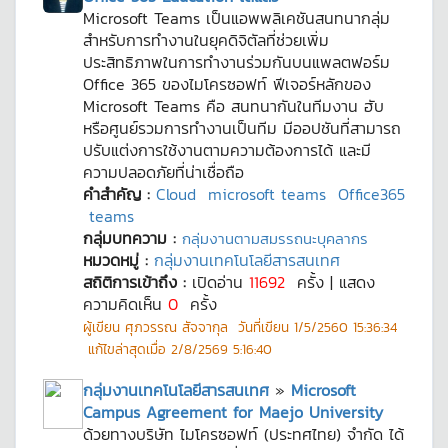
Microsoft Teams เป็นแอพพลิเคชันสนทนากลุ่ม
สำหรับการทำงานในยุคดิจิตัลที่ช่วยเพิ่ม
ประสิทธิภาพในการทำงานร่วมกันบนแพลตฟอร์ม
Office 365 ของไมโครซอฟท์ ฟีเจอร์หลักของ
Microsoft Teams คือ สนทนากันในทีมงาน ฮับ
หรือศูนย์รวมการทำงานเป็นทีม มีออปชันที่สามารถ
ปรับแต่งการใช้งานตามความต้องการได้ และมี
ความปลอดภัยที่น่าเชื่อถือ
คำสำคัญ :
Cloud
microsoft teams
Office365
teams
กลุ่มบทความ :
กลุ่มงานตามสมรรถนะบุคลากร
หมวดหมู่ :
กลุ่มงานเทคโนโลยีสารสนเทศ
สถิติการเข้าถึง :
เปิดอ่าน
11692
ครั้ง | แสดง
ความคิดเห็น
0
ครั้ง
ผู้เขียน
ศุภวรรณ สัจจากุล
วันที่เขียน
1/5/2560 15:36:34
แก้ไขล่าสุดเมื่อ
2/8/2569 5:16:40
กลุ่มงานเทคโนโลยีสารสนเทศ
»
Microsoft
Campus Agreement for Maejo University
ด้วยทางบริษัท ไมโครซอฟท์ (ประทศไทย) จำกัด ได้