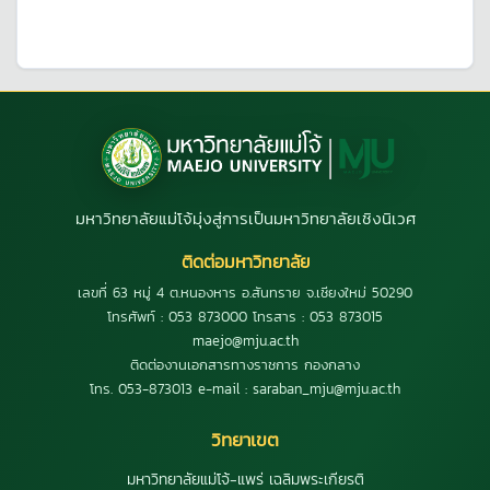
มหาวิทยาลัยแม่โจ้มุ่งสู่การเป็นมหาวิทยาลัยเชิงนิเวศ
ติดต่อมหาวิทยาลัย
เลขที่ 63 หมู่ 4 ต.หนองหาร อ.สันทราย จ.เชียงใหม่ 50290
โทรศัพท์ : 053 873000 โทรสาร : 053 873015
maejo@mju.ac.th
ติดต่องานเอกสารทางราชการ กองกลาง
โทร. 053-873013 e-mail : saraban_mju@mju.ac.th
วิทยาเขต
มหาวิทยาลัยแม่โจ้-แพร่ เฉลิมพระเกียรติ