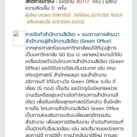
สถิติการเข้าถึง :
เปิดอ่าน
30777
ครั้ง | แสดง
ความคิดเห็น
0
ครั้ง
ผู้เขียน
บรรพต โตสิตารัตน์
วันที่เขียน
22/11/2561 18:33:11
แก้ไขล่าสุดเมื่อ
6/8/2569 6:03:32
การจัดทำสำนักงานสีเขียว
»
แนวทางการพัฒนา
สำนักงานสู่สำนักงานสีเขียว (Green Office)
จากยุทธศาสตร์ของมหาวิทยาลัยแม่โจ้ที่มุ่งสู่การ
เป็นมหาวิทยาลัย GO Eco U. หลายหน่วยงานได้ขับ
เคลื่อนโดยดำเนินโครงการสำนักงานสีเขียว (Green
Office) และได้รับรางวัลระดับประเทศ เช่น คณะ
เศรษฐศาสตร์ สำนักหอสมุด และสำนักงาน
อธิการบดี ได้รับรางวัล Green Office ระดับ ดี
เยี่ยม (G ทอง) เป็นต้น และปัจจุบันมีหลายหน่วย
งานเริ่มหรืออยู่ระหว่างจัดทำโครงการสำนักงานสี
เขียว เพื่อขับเคลื่อนยุทธศาสตร์ดังกล่าว ซึ่งมีหลัก
การคือ โครงการสำนักงานสีเขียว Green Office
เป็นการส่งเสริมการปรับเปลี่ยนพฤติกรรมใน
สำนักงาน เพื่อลดการใช้พลังงาน ดำเนินกิจกรรมที่
เป็นมิตรกับสิ่งแวดล้อม เช่น ลดปริมาณขยะโดยการ
ลดการใช้ การใช้ซ้ำ การนำกลับมาใช้ใหม่ การลด