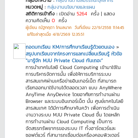
กลุ่มบทความ :
กลุ่มงานตามสมรรถนะบุคลากร
หมวดหมู่ :
กลุ่มงานนโยบายและแผน
สถิติการเข้าถึง :
เปิดอ่าน
5264
ครั้ง | แสดง
ความคิดเห็น
0
ครั้ง
ผู้เขียน
ณัฐกฤตา โกมลนาค
วันที่เขียน
22/9/2558 11:14:45
แก้ไขล่าสุดเมื่อ
4/8/2569 12:35:51
ถอดบทเรียน KM/การศึกษาเรียนรู้ด้วยตนเอง
»
สรุปบทเรียนจากโครงการแลกเปลี่ยนเรียนรู้ หัวข้อ
“มารู้จัก MJU Private Cloud กันเถอะ”
การนำเทคโนโลยี Cloud Computing เข้ามาใช้ใน
การบริหารจัดการนั้น เพื่อให้การบริการระบบ
สารสนเทศผ่านเครือข่ายอินเทอร์เน็ต ที่สามารถ
เรียกออกมาใช้งานได้ตลอดเวลา แบบ AnyWhere
AnyTime AnyDevice โดยอาศัยการทำงานผ่าน
Browser และระบบอินเทอร์เน็ต นั้น ศูนย์เทคโนโลยี
สารสนเทศ ได้มีการศึกษาค้นคว้า เพื่อการดำเนิน
งานวางระบบ MJU Private Cloud ขึ้น โดยหลัก
การทำงานผ่าน Cloud Computing เป็นการ
จัดสรรทรัพยากรของระบบ IT ทั้งฮาร์ดแวร์และ
ซอฟต์แวร์ ที่สามารถเชื่อมต่อเครื่องคอมพิวเตอร์