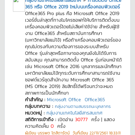
กลุ่มงานเทคโนโลยีสารสนเทศ
»
การติดตั้ง Office
365 หรือ Office 2019 ใหม่บนเครื่องคอมพิวเตอร์
Office365 Pro plus คือ Microsoft Office 2019
เวอร์ชั่นล่าสุดที่ทางไมโครซอฟท์ให้บริการติดตั้งบน
เครื่องคอมพิวเตอร์โดยไม่เสียค่าใช้จ่าย สำหรับผู้ใช้
งาน Office365 สำหรับสถาบันการศึกษา
(มหาวิทยาลัยแม่โจ้) หรือถ้าเครื่องคอมพิวเตอร์ของ
คุณไม่ตรงกับความต้องการของระบบสำหรับ
Office รุ่นล่าสุดหรือภาษาของคุณยังไม่ได้รับการ
สนับสนุน คุณสามารถติดตั้ง Office รุ่นก่อนหน้าได้
เช่น Microsoft Office 2016 บุคลากรและนักศึกษา
มหาวิทยาลัยแม่โจ้ทุกระดับการศึกษาสามารถใช้งาน
ซอฟต์แวร์ชุดสำนักงาน Microsoft Office 365
(MS Office 2019) ลิขสิทธิ์ได้ฟรีจนกว่าจะหมด
สภาพการเป็นนักศึกษา
คำสำคัญ :
Microsoft Office
Office365
กลุ่มบทความ :
กลุ่มงานตามสมรรถนะบุคลากร
หมวดหมู่ :
กลุ่มงานเทคโนโลยีสารสนเทศ
สถิติการเข้าถึง :
เปิดอ่าน
30777
ครั้ง | แสดง
ความคิดเห็น
0
ครั้ง
ผู้เขียน
บรรพต โตสิตารัตน์
วันที่เขียน
22/11/2561 18:33:11