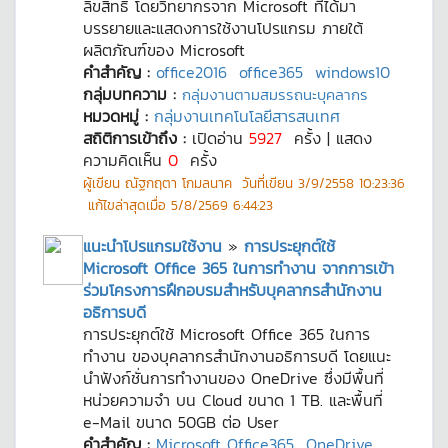
ลิขสิทธิ์ โดยวิทยากรจาก Microsoft ที่ได้มา
บรรยายและแสดงการใช้งานโปรแกรม ภายใต้
ผลิตภัณฑ์ของ Microsoft
คำสำคัญ :
office2016
office365
windows10
กลุ่มบทความ :
กลุ่มงานตามสมรรถนะบุคลากร
หมวดหมู่ :
กลุ่มงานเทคโนโลยีสารสนเทศ
สถิติการเข้าถึง :
เปิดอ่าน
5927
ครั้ง | แสดง
ความคิดเห็น
0
ครั้ง
ผู้เขียน
ณัฐกฤตา โกมลนาค
วันที่เขียน
3/9/2558 10:23:36
แก้ไขล่าสุดเมื่อ
5/8/2569 6:44:23
แนะนำโปรแกรมใช้งาน
»
การประยุกต์ใช้
Microsoft Office 365 ในการทำงาน จากการเข้า
ร่วมโครงการฝึกอบรมสำหรับบุคลากรสำนักงาน
อธิการบดี
การประยุกต์ใช้ Microsoft Office 365 ในการ
ทำงาน ของบุคลากรสำนักงานอธิการบดี โดยแนะ
นำฟังก์ชั่นการทำงานของ OneDrive ซึ่งมีพื้นที่
หน่วยความจำ บน Cloud ขนาด 1 TB. และพื้นที่
e-Mail ขนาด 50GB ต่อ User
คำสำคัญ :
Microsoft Office365
OneDrive