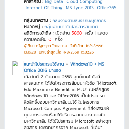
คำสำคัญ :
Big Data
Cloud Computing
Internet Of Thing
MS Lync 2013
Office365
กลุ่มบทความ :
กลุ่มงานตามสมรรถนะบุคลากร
หมวดหมู่ :
กลุ่มงานเทคโนโลยีสารสนเทศ
สถิติการเข้าถึง :
เปิดอ่าน
5868
ครั้ง | แสดง
ความคิดเห็น
0
ครั้ง
ผู้เขียน
ณัฐกฤตา โกมลนาค
วันที่เขียน
18/9/2558
13:16:28
แก้ไขล่าสุดเมื่อ
4/8/2569 10:32:26
แนะนำโปรแกรมใช้งาน
»
Windows10 + MS
Office 2016 มาแรง
เมื่อวันที่ 2 กันยายน 2558 ศูนย์เทคโนโลยี
สารสนเทศ ได้จัดโครงการสัมมนาหัวข้อ "Microsoft
Edu Maximize Benefit in MJU" ในหลักสูตร
Windows 10 และ Office2016 เป็นโปรแกรม
ลิขสิทธิ์ของมหาวิทยาลัยแม่โจ้ ในโครงการ
Microsoft Campus Agreement ที่ส่งเสริมให้
บุคลากรและเครืองให้บริการส่วนกลาง ภายใน
มหาวิทยาลัย ได้ใช้โปรแกรม Microsoft อย่างถูก
ลิขสิทธิ์ โดยวิทยากรจาก Microsoft ที่ได้มา