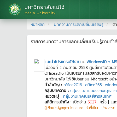
มหาวิทยาลัยแม่โจ้
Maejo University
หน้าหลัก
บทความการแลกเปลี่ยนเรียนรู้
ตา
รายการบทความการแลกเปลี่ยนเรียนรู้ตามคำ
แนะนำโปรแกรมใช้งาน
»
Windows10 + MS
เมื่อวันที่ 2 กันยายน 2558 ศูนย์เทคโนโล
Office2016 เป็นโปรแกรมลิขสิทธิ์ของมหาวิ
มหาวิทยาลัย ได้ใช้โปรแกรม Microsoft อย่
คำสำคัญ :
office2016
office365
windo
กลุ่มบทความ :
กลุ่มงานตามสมรรถนะบุคลาก
หมวดหมู่ :
กลุ่มงานเทคโนโลยีสารสนเทศ
สถิติการเข้าถึง :
เปิดอ่าน
5927
ครั้ง | แส
ผู้เขียน
ณัฐกฤตา โกมลนาค
วันที่เขียน
3/9/2558 1