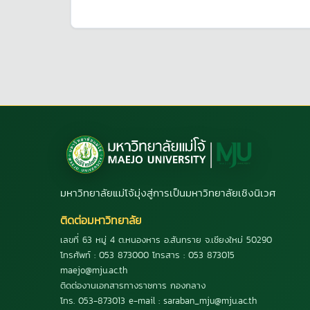
มหาวิทยาลัยแม่โจ้มุ่งสู่การเป็นมหาวิทยาลัยเชิงนิเวศ
ติดต่อมหาวิทยาลัย
เลขที่ 63 หมู่ 4 ต.หนองหาร อ.สันทราย จ.เชียงใหม่ 50290
โทรศัพท์ : 053 873000 โทรสาร : 053 873015
maejo@mju.ac.th
ติดต่องานเอกสารทางราชการ กองกลาง
โทร. 053-873013 e-mail : saraban_mju@mju.ac.th