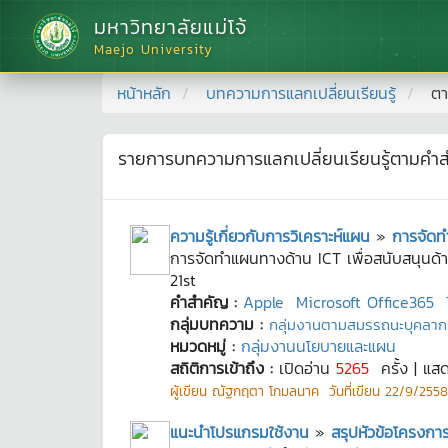
มหาวิทยาลัยแม่โจ้
Maejo University
หน้าหลัก
บทความการแลกเปลี่ยนเรียนรู้
ตา
รายการบทความการแลกเปลี่ยนเรียนรู้ตามคำ
ความรู้เกี่ยวกับการวิเคราะห์แผน
»
การจัดท
การจัดทำแผนทางด้าน ICT เพื่อสนับสนุนด้
21st
คำสำคัญ :
Apple
Microsoft Office365
กลุ่มบทความ :
กลุ่มงานตามสมรรถนะบุคลาก
หมวดหมู่ :
กลุ่มงานนโยบายและแผน
สถิติการเข้าถึง :
เปิดอ่าน
5265
ครั้ง | แส
ผู้เขียน
ณัฐกฤตา โกมลนาค
วันที่เขียน
22/9/2558 
แนะนำโปรแกรมใช้งาน
»
สรุปหัวข้อโครงก