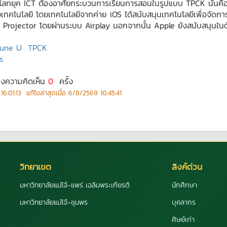
โลกยุค ICT ต้องอาศัยกระบวนการเรียนการสอนในรูปแบบ TPCK นั่นคือกา
ื่องเทคโนโลยี โดยเทคโนโลยีจากค่าย iOS ได้สนับสนุนเทคโนโลยีเพื่อจั
 ขึ้น Projector โดยผ่านระบบ Airplay นอกจากนั้น Apple ยังสนับสนุ
tune U
TPCK
ร
ดงความคิดเห็น
0
ครั้ง
16:01:13
แก้ไขล่าสุดเมื่อ
6/8/2569 10:45:41
วิทยาเขต
ลิงค์ด่วน
มหาวิทยาลัยแม่โจ้-แพร่ เฉลิมพระเกียรติ
นักศึกษา
มหาวิทยาลัยแม่โจ้-ชุมพร
บุคลากร
ศิษย์เก่า