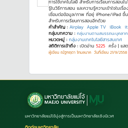
การใช้เทคโนโลยี สำหรับการเรียนการสอนใน
รู้ในวิธีการสอน และความรู้ความเข้าใจในเร
เชื่อมต่อข้อมูล/ภาพ ที่อยุ่ iPhone/iPad
สำหรับการเรียนการสอนอีกด้วย
คำสำคัญ :
Airplay
Apple TV
iBook
i
กลุ่มบทความ :
กลุ่มงานตามสมรรถนะบุคลาก
หมวดหมู่ :
กลุ่มงานเทคโนโลยีสารสนเทศ
สถิติการเข้าถึง :
เปิดอ่าน
5225
ครั้ง | แส
ผู้เขียน
ณัฐกฤตา โกมลนาค
วันที่เขียน
21/9/2558 
มหาวิทยาลัยแม่โจ้มุ่งสู่การเป็นมหาวิทยาลัยเชิงนิเวศ
ติดต่อมหาวิทยาลัย