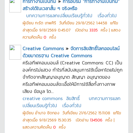
การทำงานเป็นทีม
»
การอบรม "การทำงานเป็นทีม"
สร้างได้ในเวลาสั้น ๆ จริงหรือ
บทความการแลกเปลี่ยนเรียนรู้ทั่วไป
เรื่องทั่วไป
ผู้เขียน
กะรัต เทพศิริ
วันที่เขียน
29/8/2562 1:44:58
แก้ไข
ล่าสุดเมื่อ
9/8/2569 0:45:07
เปิดอ่าน
3335
ครั้ง | แสดง
ความคิดเห็น
0
ครั้ง
Creative Commons
»
จัดการลิขสิทธิ์โลกออนไลน์
ด้วยมาตรฐาน Creative Commons
ครีเอทีฟคอมมอนส์ (Creative Commons: CC) เป็น
องค์กรไม่แสวง กำไรที่สนับสนุนการใช้เนื้อหาโดยไม่ถูก
จำกัดจากสัญญาอนุญาต สัญญา อนุญาตของ
ครีเอทีฟคอมมอนส์จะเอื้อให้มีการใช้สื่อทั้งทางภาพ
เสียง ข้อมูล โด...
creative commons
ลิขสิทธิ์
บทความการแลก
เปลี่ยนเรียนรู้ทั่วไป
เรื่องทั่วไป
ผู้เขียน
อำนาจ ชิดทอง
วันที่เขียน
21/6/2562 15:11:08
แก้ไข
ล่าสุดเมื่อ
9/8/2569 15:30:35
เปิดอ่าน
134506
ครั้ง |
แสดงความคิดเห็น
0
ครั้ง