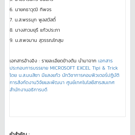
6. นายคธาวุฒิ ทิพจร
7. น.ส.พรรนุท พูลสวัสดิ์
8.
นางสาวมยุรี แก้วประภา
9. น.ส.พจมาน สุวรรณโกสุม
เอกสารอ้างอิง : รายละเอียดข้างต้น นำมาจาก
เอกสาร
ประกอบการบรรยาย MICROSOFT EXCEL Tipi & Trick
โดย น.ส.มนสิชา มีแสงแก้ว นักวิชาการคอมพิวเตอร์ปฏิบัติ
การสังกัดงานวิจัยและพัฒนา ศูนย์เทคโนโลยีสารสนเทศ
สำนักงานอธิการบดี
คำสำคัญ :