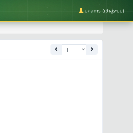
บุคลากร (เข้าสู่ระบบ)