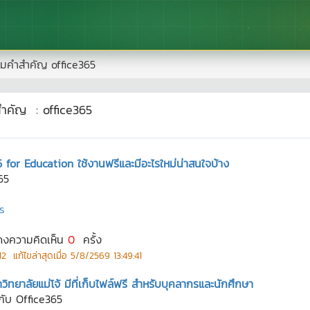
มคำสำคัญ
office365
สำคัญ
:
office365
 for Education ใช้งานฟรีและมีอะไรใหม่น่าสนใจบ้าง
65
ร
ดงความคิดเห็น
0
ครั้ง
12
แก้ไขล่าสุดเมื่อ
5/8/2569 13:49:41
หาวิทยาลัยแม่โจ้ มีที่เก็บไฟล์ฟรี สำหรับบุคลากรและนักศึกษา
วกับ Office365