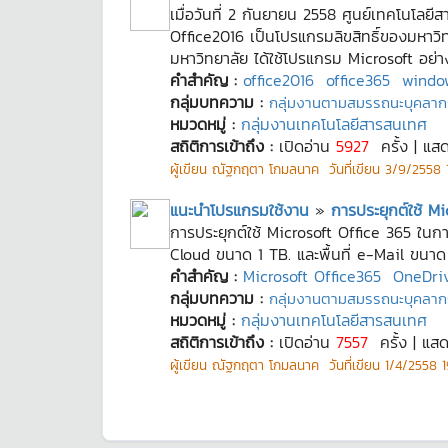
เมื่อวันที่ 2 กันยายน 2558 ศูนย์เทคโนโล
Office2016 เป็นโปรแกรมลิขสิทธิ์ของมหาวิ
มหาวิทยาลัย ได้ใช้โปรแกรม Microsoft อย่
คำสำคัญ :
office2016
office365
windo
กลุ่มบทความ :
กลุ่มงานตามสมรรถนะบุคลาก
หมวดหมู่ :
กลุ่มงานเทคโนโลยีสารสนเทศ
สถิติการเข้าถึง :
เปิดอ่าน
5927
ครั้ง | แส
ผู้เขียน
ณัฐกฤตา โกมลนาค
วันที่เขียน
3/9/2558 1
แนะนำโปรแกรมใช้งาน
»
การประยุกต์ใช้ 
การประยุกต์ใช้ Microsoft Office 365 ใน
Cloud ขนาด 1 TB. และพื้นที่ e-Mail ขนา
คำสำคัญ :
Microsoft Office365
OneDri
กลุ่มบทความ :
กลุ่มงานตามสมรรถนะบุคลาก
หมวดหมู่ :
กลุ่มงานเทคโนโลยีสารสนเทศ
สถิติการเข้าถึง :
เปิดอ่าน
7557
ครั้ง | แส
ผู้เขียน
ณัฐกฤตา โกมลนาค
วันที่เขียน
1/4/2558 1