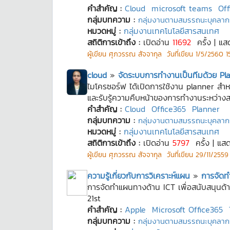
คำสำคัญ :
Cloud
microsoft teams
Off
กลุ่มบทความ :
กลุ่มงานตามสมรรถนะบุคลาก
หมวดหมู่ :
กลุ่มงานเทคโนโลยีสารสนเทศ
สถิติการเข้าถึง :
เปิดอ่าน
11692
ครั้ง | แ
ผู้เขียน
ศุภวรรณ สัจจากุล
วันที่เขียน
1/5/2560 15
cloud
»
จัดระบบการทำงานเป็นทีมด้วย Pl
ไมโครซอร์ฟ ได้เปิดการใช้งาน planner สำ
และรับรู้ความคืบหน้าของการทำงานระหว่างส
คำสำคัญ :
Cloud
Office365
Planner
กลุ่มบทความ :
กลุ่มงานตามสมรรถนะบุคลาก
หมวดหมู่ :
กลุ่มงานเทคโนโลยีสารสนเทศ
สถิติการเข้าถึง :
เปิดอ่าน
5797
ครั้ง | แส
ผู้เขียน
ศุภวรรณ สัจจากุล
วันที่เขียน
29/11/2559 
ความรู้เกี่ยวกับการวิเคราะห์แผน
»
การจัดท
การจัดทำแผนทางด้าน ICT เพื่อสนับสนุนด้
21st
คำสำคัญ :
Apple
Microsoft Office365
กลุ่มบทความ :
กลุ่มงานตามสมรรถนะบุคลาก