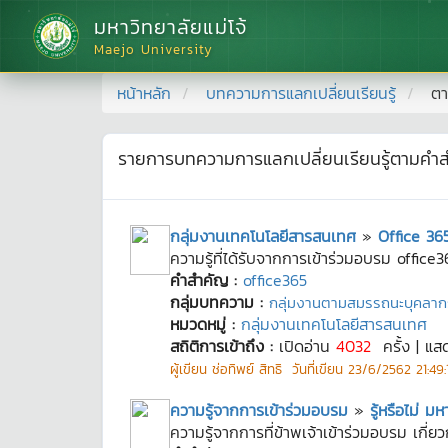
มหาวิทยาลัยแม่โจ้
Maejo University
หน้าหลัก
บทความการแลกเปลี่ยนเรียนรู้
ตา
รายการบทความการแลกเปลี่ยนเรียนรู้ตามคำ
กลุ่มงานเทคโนโลยีสารสนเทศ
»
Office 365
ความรู้ที่ได้รับจากการเข้าร่วมอบรม office3
คำสำคัญ :
office365
กลุ่มบทความ :
กลุ่มงานตามสมรรถนะบุคลาก
หมวดหมู่ :
กลุ่มงานเทคโนโลยีสารสนเทศ
สถิติการเข้าถึง :
เปิดอ่าน
4032
ครั้ง | แส
ผู้เขียน
ช่อทิพย์ สิทธิ
วันที่เขียน
23/6/2562 21:49:
ความรู้จากการเข้าร่วมอบรม
»
รู้หรือไม่ ม
ความรู้จากการที่ข้าพเจ้าเข้าร่วมอบรม เกี่ย