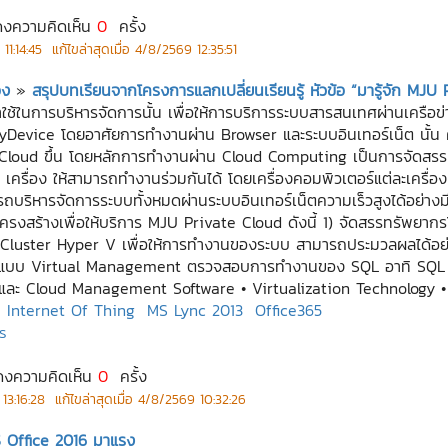
ดงความคิดเห็น
0
ครั้ง
11:14:45
แก้ไขล่าสุดเมื่อ
4/8/2569 12:35:51
อง
»
สรุปบทเรียนจากโครงการแลกเปลี่ยนเรียนรู้ หัวข้อ “มารู้จัก MJU
้ในการบริหารจัดการนั้น เพื่อให้การบริการระบบสารสนเทศผ่านเครือข่า
ce โดยอาศัยการทำงานผ่าน Browser และระบบอินเทอร์เน็ต นั้น ศูน
Cloud ขึ้น โดยหลักการทำงานผ่าน Cloud Computing เป็นการจัดสรรท
เครื่อง ให้สามารถทำงานร่วมกันได้ โดยเครื่องคอมพิวเตอร์แต่ละเครื่องนั
รถบริหารจัดการระบบทั้งหมดผ่านระบบอินเทอร์เน็ตความเร็วสูงได้อย่าง
ครงสร้างเพื่อให้บริการ MJU Private Cloud ดังนี้ 1) จัดสรรทรัพยาก
่ Cluster Hyper V เพื่อให้การทำงานของระบบ สามารถประมวลผลได้อย่า
ารแบบ Virtual Management ตรวจสอบการทำงานของ SQL อาทิ SQL S
 และ Cloud Management Software • Virtualization Technology 
Internet Of Thing
MS Lync 2013
Office365
ร
ดงความคิดเห็น
0
ครั้ง
13:16:28
แก้ไขล่าสุดเมื่อ
4/8/2569 10:32:26
 Office 2016 มาแรง