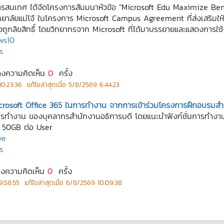
ยีสารสนเทศ ได้จัดโครงการสัมมนาหัวข้อ "Microsoft Edu Maximize B
ทยาลัยแม่โจ้ ในโครงการ Microsoft Campus Agreement ที่ส่งเสริมให
างถูกลิขสิทธิ์ โดยวิทยากรจาก Microsoft ที่ได้มาบรรยายและแสดงการ
ws10
ร
ดงความคิดเห็น
0
ครั้ง
0:23:36
แก้ไขล่าสุดเมื่อ
5/8/2569 6:44:23
Microsoft Office 365 ในการทำงาน จากการเข้าร่วมโครงการฝึกอบรมสำ
การทำงาน ของบุคลากรสำนักงานอธิการบดี โดยแนะนำฟังก์ชั่นการทำงาน
ด 50GB ต่อ User
ve
ร
ดงความคิดเห็น
0
ครั้ง
9:58:55
แก้ไขล่าสุดเมื่อ
6/8/2569 10:09:38