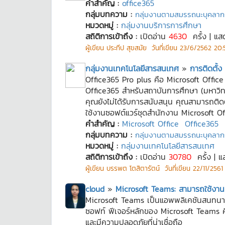
คำสำคัญ :
office365
กลุ่มบทความ :
กลุ่มงานตามสมรรถนะบุคลาก
หมวดหมู่ :
กลุ่มงานบริการการศึกษา
สถิติการเข้าถึง :
เปิดอ่าน
4630
ครั้ง | แ
ผู้เขียน
ประทีป สุขสมัย
วันที่เขียน
23/6/2562 20:
กลุ่มงานเทคโนโลยีสารสนเทศ
»
การติดตั้ง
Office365 Pro plus คือ Microsoft Office 20
Office365 สำหรับสถาบันการศึกษา (มหาวิทย
คุณยังไม่ได้รับการสนับสนุน คุณสามารถติดต
ใช้งานซอฟต์แวร์ชุดสำนักงาน Microsoft Of
คำสำคัญ :
Microsoft Office
Office365
กลุ่มบทความ :
กลุ่มงานตามสมรรถนะบุคลาก
หมวดหมู่ :
กลุ่มงานเทคโนโลยีสารสนเทศ
สถิติการเข้าถึง :
เปิดอ่าน
30780
ครั้ง | 
ผู้เขียน
บรรพต โตสิตารัตน์
วันที่เขียน
22/11/2561 
cloud
»
Microsoft Teams: สามารถใช้งาน
Microsoft Teams เป็นแอพพลิเคชันสนทนาก
ซอฟท์ ฟีเจอร์หลักของ Microsoft Teams ค
และมีความปลอดภัยที่น่าเชื่อถือ