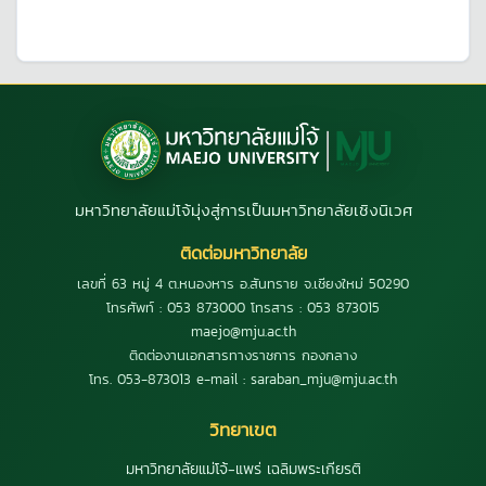
มหาวิทยาลัยแม่โจ้มุ่งสู่การเป็นมหาวิทยาลัยเชิงนิเวศ
ติดต่อมหาวิทยาลัย
เลขที่ 63 หมู่ 4 ต.หนองหาร อ.สันทราย จ.เชียงใหม่ 50290
โทรศัพท์ : 053 873000 โทรสาร : 053 873015
maejo@mju.ac.th
ติดต่องานเอกสารทางราชการ กองกลาง
โทร. 053-873013 e-mail : saraban_mju@mju.ac.th
วิทยาเขต
มหาวิทยาลัยแม่โจ้-แพร่ เฉลิมพระเกียรติ