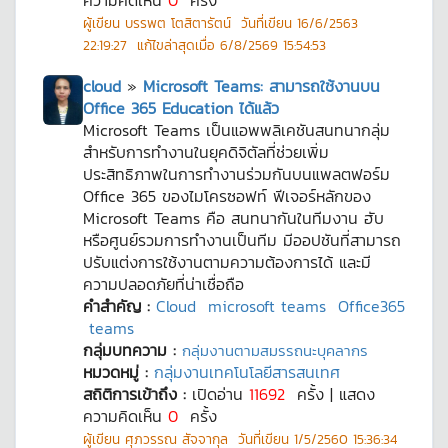
ความคิดเห็น
0
ครั้ง
ผู้เขียน
บรรพต โตสิตารัตน์
วันที่เขียน
16/6/2563
22:19:27
แก้ไขล่าสุดเมื่อ
6/8/2569 15:54:53
cloud
»
Microsoft Teams: สามารถใช้งานบน
Office 365 Education ได้แล้ว
Microsoft Teams เป็นแอพพลิเคชันสนทนากลุ่ม
สำหรับการทำงานในยุคดิจิตัลที่ช่วยเพิ่ม
ประสิทธิภาพในการทำงานร่วมกันบนแพลตฟอร์ม
Office 365 ของไมโครซอฟท์ ฟีเจอร์หลักของ
Microsoft Teams คือ สนทนากันในทีมงาน ฮับ
หรือศูนย์รวมการทำงานเป็นทีม มีออปชันที่สามารถ
ปรับแต่งการใช้งานตามความต้องการได้ และมี
ความปลอดภัยที่น่าเชื่อถือ
คำสำคัญ :
Cloud
microsoft teams
Office365
teams
กลุ่มบทความ :
กลุ่มงานตามสมรรถนะบุคลากร
หมวดหมู่ :
กลุ่มงานเทคโนโลยีสารสนเทศ
สถิติการเข้าถึง :
เปิดอ่าน
11692
ครั้ง | แสดง
ความคิดเห็น
0
ครั้ง
ผู้เขียน
ศุภวรรณ สัจจากุล
วันที่เขียน
1/5/2560 15:36:34