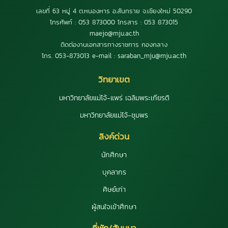
เลขที่ 63 หมู่ 4 ต.หนองหาร อ.สันทราย จ.เชียงใหม่ 50290
โทรศัพท์ : 053 873000 โทรสาร : 053 873015
maejo@mju.ac.th
ติดต่องานเอกสารทางราชการ กองกลาง
โทร. 053-873013 e-mail : saraban_mju@mju.ac.th
วิทยาเขต
มหาวิทยาลัยแม่โจ้-แพร่ เฉลิมพระเกียรติ
มหาวิทยาลัยแม่โจ้-ชุมพร
ลิงค์ด่วน
นักศึกษา
บุคลากร
ศิษย์เก่า
ผู้สนใจเข้าศึกษา
ที่พัก/สัมมนา