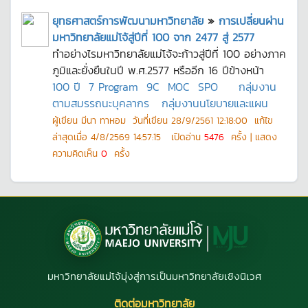
ยุทธศาสตร์การพัฒนามหาวิทยาลัย
»
การเปลี่ยนผ่าน
มหาวิทยาลัยแม่โจ้สู่ปีที่ 100 จาก 2477 สู่ 2577
ทำอย่างไรมหาวิทยาลัยแม่โจ้จะก้าวสู่ปีที่ 100 อย่างภาค
ภูมิและยั่งยืนในปี พ.ศ.2577 หรืออีก 16 ปีข้างหน้า
100 ปี
7 Program
9C
MOC
SPO
กลุ่มงาน
ตามสมรรถนะบุคลากร
กลุ่มงานนโยบายและแผน
ผู้เขียน
มีนา ทาหอม
วันที่เขียน
28/9/2561 12:18:00
แก้ไข
ล่าสุดเมื่อ
4/8/2569 14:57:15
เปิดอ่าน
5476
ครั้ง | แสดง
ความคิดเห็น
0
ครั้ง
มหาวิทยาลัยแม่โจ้มุ่งสู่การเป็นมหาวิทยาลัยเชิงนิเวศ
ติดต่อมหาวิทยาลัย