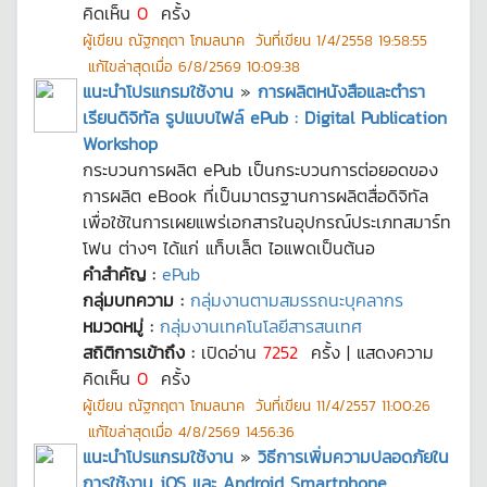
คิดเห็น
0
ครั้ง
ผู้เขียน
ณัฐกฤตา โกมลนาค
วันที่เขียน
1/4/2558 19:58:55
แก้ไขล่าสุดเมื่อ
6/8/2569 10:09:38
แนะนำโปรแกรมใช้งาน
»
การผลิตหนังสือและตำรา
เรียนดิจิทัล รูปแบบไฟล์ ePub : Digital Publication
Workshop
กระบวนการผลิต ePub เป็นกระบวนการต่อยอดของ
การผลิต eBook ที่เป็นมาตรฐานการผลิตสื่อดิจิทัล
เพื่อใช้ในการเผยแพร่เอกสารในอุปกรณ์ประเภทสมาร์ท
โฟน ต่างๆ ได้แก่ แท็บเล็ต ไอแพดเป็นต้นอ
คำสำคัญ :
ePub
กลุ่มบทความ :
กลุ่มงานตามสมรรถนะบุคลากร
หมวดหมู่ :
กลุ่มงานเทคโนโลยีสารสนเทศ
สถิติการเข้าถึง :
เปิดอ่าน
7252
ครั้ง | แสดงความ
คิดเห็น
0
ครั้ง
ผู้เขียน
ณัฐกฤตา โกมลนาค
วันที่เขียน
11/4/2557 11:00:26
แก้ไขล่าสุดเมื่อ
4/8/2569 14:56:36
แนะนำโปรแกรมใช้งาน
»
วิธีการเพิ่มความปลอดภัยใน
การใช้งาน iOS และ Android Smartphone