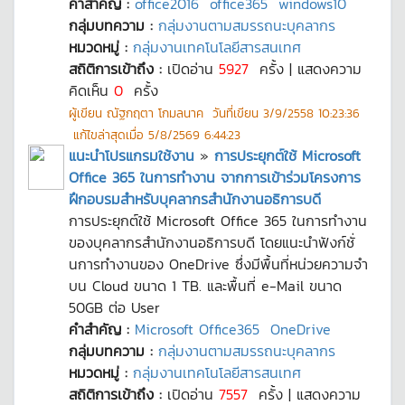
คำสำคัญ :
office2016
office365
windows10
กลุ่มบทความ :
กลุ่มงานตามสมรรถนะบุคลากร
หมวดหมู่ :
กลุ่มงานเทคโนโลยีสารสนเทศ
สถิติการเข้าถึง :
เปิดอ่าน
5927
ครั้ง | แสดงความ
คิดเห็น
0
ครั้ง
ผู้เขียน
ณัฐกฤตา โกมลนาค
วันที่เขียน
3/9/2558 10:23:36
แก้ไขล่าสุดเมื่อ
5/8/2569 6:44:23
แนะนำโปรแกรมใช้งาน
»
การประยุกต์ใช้ Microsoft
Office 365 ในการทำงาน จากการเข้าร่วมโครงการ
ฝึกอบรมสำหรับบุคลากรสำนักงานอธิการบดี
การประยุกต์ใช้ Microsoft Office 365 ในการทำงาน
ของบุคลากรสำนักงานอธิการบดี โดยแนะนำฟังก์ชั่
นการทำงานของ OneDrive ซึ่งมีพื้นที่หน่วยความจำ
บน Cloud ขนาด 1 TB. และพื้นที่ e-Mail ขนาด
50GB ต่อ User
คำสำคัญ :
Microsoft Office365
OneDrive
กลุ่มบทความ :
กลุ่มงานตามสมรรถนะบุคลากร
หมวดหมู่ :
กลุ่มงานเทคโนโลยีสารสนเทศ
สถิติการเข้าถึง :
เปิดอ่าน
7557
ครั้ง | แสดงความ