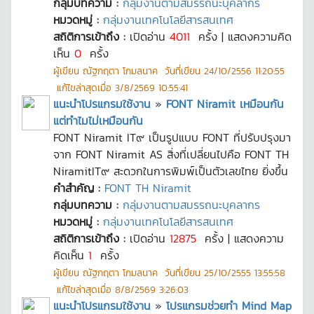
กลุ่มบทความ :
กลุ่มงานตามสมรรถนะบุคลากร
หมวดหมู่ :
กลุ่มงานเทคโนโลยีสารสนเทศ
สถิติการเข้าถึง :
เปิดอ่าน
4011
ครั้ง | แสดงความคิด
เห็น
0
ครั้ง
ผู้เขียน
ณัฐกฤตา โกมลนาค
วันที่เขียน
24/10/2556 11:20:55
แก้ไขล่าสุดเมื่อ
3/8/2569 10:55:41
แนะนำโปรแกรมใช้งาน
»
FONT Niramit เหมือนกัน
แต่ทำไมไม่เหมือนกัน
FONT Niramit IT๙ เป็นรูปแบบ FONT ที่ปรับปรุงมา
จาก FONT Niramit AS สิ่งที่เปลี่ยนไปคือ FONT TH
NiramitIT๙ สะดวกในการพิมพ์เป็นตัวเลขไทย ยิ่งขึ้น
คำสำคัญ :
FONT TH Niramit
กลุ่มบทความ :
กลุ่มงานตามสมรรถนะบุคลากร
หมวดหมู่ :
กลุ่มงานเทคโนโลยีสารสนเทศ
สถิติการเข้าถึง :
เปิดอ่าน
12875
ครั้ง | แสดงความ
คิดเห็น
1
ครั้ง
ผู้เขียน
ณัฐกฤตา โกมลนาค
วันที่เขียน
25/10/2555 13:55:58
แก้ไขล่าสุดเมื่อ
8/8/2569 3:26:03
แนะนำโปรแกรมใช้งาน
»
โปรแกรมช่วยทำ Mind Map