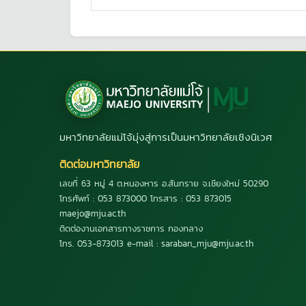
มหาวิทยาลัยแม่โจ้มุ่งสู่การเป็นมหาวิทยาลัยเชิงนิเวศ
ติดต่อมหาวิทยาลัย
เลขที่ 63 หมู่ 4 ต.หนองหาร อ.สันทราย จ.เชียงใหม่ 50290
โทรศัพท์ : 053 873000 โทรสาร : 053 873015
maejo@mju.ac.th
ติดต่องานเอกสารทางราชการ กองกลาง
โทร. 053-873013 e-mail : saraban_mju@mju.ac.th