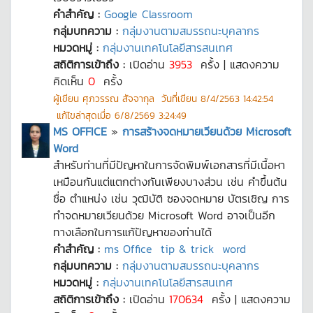
คำสำคัญ :
Google Classroom
กลุ่มบทความ :
กลุ่มงานตามสมรรถนะบุคลากร
หมวดหมู่ :
กลุ่มงานเทคโนโลยีสารสนเทศ
สถิติการเข้าถึง :
เปิดอ่าน
3953
ครั้ง | แสดงความ
คิดเห็น
0
ครั้ง
ผู้เขียน
ศุภวรรณ สัจจากุล
วันที่เขียน
8/4/2563 14:42:54
แก้ไขล่าสุดเมื่อ
6/8/2569 3:24:49
MS OFFICE
»
การสร้างจดหมายเวียนด้วย Microsoft
Word
สำหรับท่านที่มีปัญหาในการจัดพิมพ์เอกสารที่มีเนื้อหา
เหมือนกันแต่แตกต่างกันเพียงบางส่วน เช่น คำขึ้นต้น
ชื่อ ตำแหน่ง เช่น วุฒิบัติ ซองจดหมาย บัตรเชิญ การ
ทำจดหมายเวียนด้วย Microsoft Word อาจเป็นอีก
ทางเลือกในการแก้ปัญหาของท่านได้
คำสำคัญ :
ms Office
tip & trick
word
กลุ่มบทความ :
กลุ่มงานตามสมรรถนะบุคลากร
หมวดหมู่ :
กลุ่มงานเทคโนโลยีสารสนเทศ
สถิติการเข้าถึง :
เปิดอ่าน
170634
ครั้ง | แสดงความ