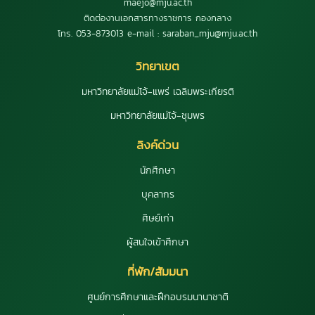
maejo@mju.ac.th
ติดต่องานเอกสารทางราชการ กองกลาง
โทร. 053-873013 e-mail : saraban_mju@mju.ac.th
วิทยาเขต
มหาวิทยาลัยแม่โจ้-แพร่ เฉลิมพระเกียรติ
มหาวิทยาลัยแม่โจ้-ชุมพร
ลิงค์ด่วน
นักศึกษา
บุคลากร
ศิษย์เก่า
ผู้สนใจเข้าศึกษา
ที่พัก/สัมมนา
ศูนย์การศึกษาและฝึกอบรมนานาชาติ