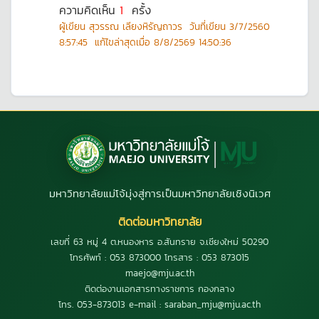
ความคิดเห็น
1
ครั้ง
ผู้เขียน
สุวรรณ เลียงหิรัญถาวร
วันที่เขียน
3/7/2560
8:57:45
แก้ไขล่าสุดเมื่อ
8/8/2569 14:50:36
มหาวิทยาลัยแม่โจ้มุ่งสู่การเป็นมหาวิทยาลัยเชิงนิเวศ
ติดต่อมหาวิทยาลัย
เลขที่ 63 หมู่ 4 ต.หนองหาร อ.สันทราย จ.เชียงใหม่ 50290
โทรศัพท์ : 053 873000 โทรสาร : 053 873015
maejo@mju.ac.th
ติดต่องานเอกสารทางราชการ กองกลาง
โทร. 053-873013 e-mail : saraban_mju@mju.ac.th