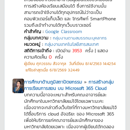
การสร้างห้องเรียนเสมือนได้ ซึ่งการใช้งานนั้น
สามารถเข้าใช้งานได้ทุกอุปกรณ์ไม่ว่าจะเป็น
คอมพิวเตอร์แท็ปเล็ต และ โทรศัพท์ SmartPhone
รวมถึงเข้าทำงานได้ทุกเว็บบราวเซอร์
คำสำคัญ :
Google Classroom
กลุ่มบทความ :
กลุ่มงานตามสมรรถนะบุคลากร
หมวดหมู่ :
กลุ่มงานเทคโนโลยีสารสนเทศ
สถิติการเข้าถึง :
เปิดอ่าน
3953
ครั้ง | แสดง
ความคิดเห็น
0
ครั้ง
ผู้เขียน
ศุภวรรณ สัจจากุล
วันที่เขียน
8/4/2563 14:42:54
แก้ไขล่าสุดเมื่อ
6/8/2569 3:24:49
การศึกษาด้านภูมิสถาปัตยกรรม
»
การสร้างกลุ่ม
การเรียนการสอน บน Microsoft 365 Cloud
บทความนี้อาจจะเหมาะสำหรับคณะอาจารย์และ
นักศึกษาในมหาวิทยาลัยแม่โจ้โดยเฉพาะนะคะ
เนื่องจากจะกล่าวถึงเว็บไซท์ที่ทางมหาวิทยาลัยแม่โจ้
ได้ซื้อบริการ cloud อัจฉริยะ ของ Microsoft 365
เพื่อให้บริการแก่คณาจารย์และนักศึกษาของ
มหาวิทยาลัยโดยเฉพาะ เนื่องจากผู้เขียนได้ทดลอง