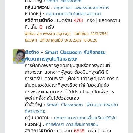
คำสำคัญ :
smart classroom
กลุ่มบทความ :
กลุ่มงานตามสมรรถนะบุคลากร
หมวดหมู่ :
กลุ่มงานเทคโนโลยีสารสนเทศ
สถิติการเข้าถึง :
เปิดอ่าน
4761
ครั้ง | แสดงความ
คิดเห็น
0
ครั้ง
ผู้เขียน
สุภาพรรณ อนุตรกุล
วันที่เขียน
22/3/2561
18:09:11
แก้ไขล่าสุดเมื่อ
8/8/2569 16:06:26
เรือจ้าง
»
Smart Classroom กับกิจกรรม
พัฒนาการพูดในที่สาธารณะ
การฝึกทักษะการพูดในที่ชุมชุนหรือการพูดในที่
สาธารณะ นอกจากผู้พูดจะต้องมีบทพูดที่ดี มี
การเตรียมความพร้อม(ฝึกซ้อมการพูด)แล้ว การได้
เห็นตนเองในขณะที่พูดจริงจะทำให้มองเห็นข้อ
บกพร่องและสามารถนำไปปรับปรุงแก้ไขเพื่อการ
พูดในครั้งต่อไปได้ด้วยตนเอง
คำสำคัญ :
Smart Classroom
พัฒนาการพูดใน
ที่สาธารณะ
กลุ่มบทความ :
บทความการแลกเปลี่ยนเรียนรู้ทั่วไป
หมวดหมู่ :
การศึกษา การเรียนการสอน
สถิติการเข้าถึง :
เปิดอ่าน
6638
ครั้ง | แสดง