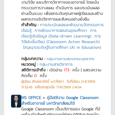
งานวิจัย และบริการวิชาการของอาจารย์ โดยเน้น
กระบวนการวางแผน ดำเนินการ และประเมินผลอ
ย่างเป็นระบบ เพื่อยกระดับคุณภาพผู้เรียนและสร้าง
ผลกระทบเชิงวิชาการและสังคมอย่างยั่งยืน
คำสำคัญ :
การประเมินผลและพัฒนานวัตกรรมการ
เรียนรู้
การพัฒนาการสอนในอุดมศึกษา
การ
เรียนรู้เชิงข้อมูล (Data-driven Learning)
การ
วิจัยในชั้นเรียน (Classroom Action Research)
ปัญญาประดิษฐ์ในการศึกษา (AI in Education)
กลุ่มบทความ :
กลุ่มงานตามสมรรถนะบุคลากร
หมวดหมู่ :
กลุ่มงานสายวิชาการ
สถิติการเข้าถึง :
เปิดอ่าน
173
ครั้ง | แสดงความ
คิดเห็น
0
ครั้ง
ผู้เขียน
อัณชยารัศมิ์ เนาว์โสภา
วันที่เขียน
2/4/2569
17:32:43
แก้ไขล่าสุดเมื่อ
7/8/2569 2:14:34
MS OFFICE
»
คู่มือใช้งาน Google Classroom
สำหรับอาจารย์ มหาวิทยาลัยแม่โจ้
Google Classroom เป็นบริการของ Google ที่มี
เครื่องมือสำหรับให้อาจารย์ผู้สอนได้ใช้ประโยชน์ใน