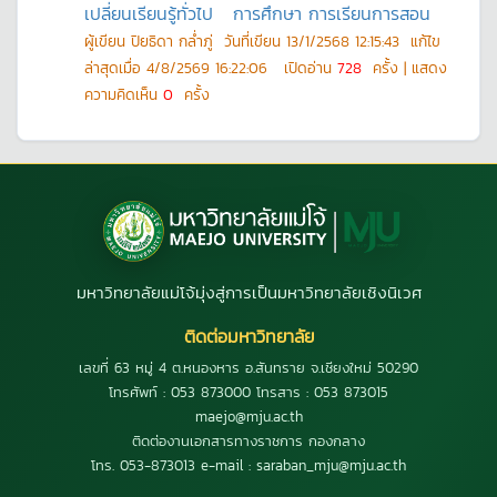
เปลี่ยนเรียนรู้ทั่วไป
การศึกษา การเรียนการสอน
ผู้เขียน
ปิยธิดา กล่ำภู่
วันที่เขียน
13/1/2568 12:15:43
แก้ไข
ล่าสุดเมื่อ
4/8/2569 16:22:06
เปิดอ่าน
728
ครั้ง | แสดง
ความคิดเห็น
0
ครั้ง
มหาวิทยาลัยแม่โจ้มุ่งสู่การเป็นมหาวิทยาลัยเชิงนิเวศ
ติดต่อมหาวิทยาลัย
เลขที่ 63 หมู่ 4 ต.หนองหาร อ.สันทราย จ.เชียงใหม่ 50290
โทรศัพท์ : 053 873000 โทรสาร : 053 873015
maejo@mju.ac.th
ติดต่องานเอกสารทางราชการ กองกลาง
โทร. 053-873013 e-mail : saraban_mju@mju.ac.th