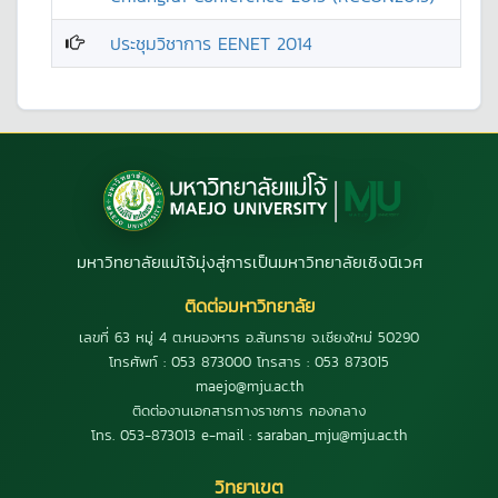
ประชุมวิชาการ EENET 2014
มหาวิทยาลัยแม่โจ้มุ่งสู่การเป็นมหาวิทยาลัยเชิงนิเวศ
ติดต่อมหาวิทยาลัย
เลขที่ 63 หมู่ 4 ต.หนองหาร อ.สันทราย จ.เชียงใหม่ 50290
โทรศัพท์ : 053 873000 โทรสาร : 053 873015
maejo@mju.ac.th
ติดต่องานเอกสารทางราชการ กองกลาง
โทร. 053-873013 e-mail : saraban_mju@mju.ac.th
วิทยาเขต