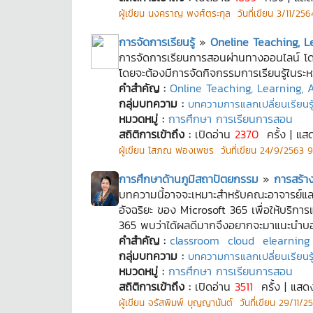
ผู้เขียน
นงคราญ พงศ์ตระกุล
วันที่เขียน
3/11/2564
การจัดการเรียนรู้
»
Oneline Teaching, 
การจัดการเรียนการสอนผ่านทางออนไลน์ โดยใช
โดยจะต้องมีการจัดกิจกรรมการเรียนรู้ในระหว
คำสำคัญ :
Online Teaching, Learning,
กลุ่มบทความ :
บทความการแลกเปลี่ยนเรียนรู้
หมวดหมู่ :
การศึกษา การเรียนการสอน
สถิติการเข้าถึง :
เปิดอ่าน
2370
ครั้ง | แส
ผู้เขียน
โสภณ ฟองเพชร
วันที่เขียน
24/9/2563 9:
การศึกษาด้านภูมิสถาปัตยกรรม
»
การสร้า
บทความนี้อาจจะเหมาะสำหรับคณะอาจารย์และนั
อัจฉริยะ ของ Microsoft 365 เพื่อให้บริก
365 พบว่าได้ผลดีมากจึงอยากจะมาแนะนำบอ
คำสำคัญ :
classroom
cloud
elearning
กลุ่มบทความ :
บทความการแลกเปลี่ยนเรียนรู้
หมวดหมู่ :
การศึกษา การเรียนการสอน
สถิติการเข้าถึง :
เปิดอ่าน
3511
ครั้ง | แสด
ผู้เขียน
จรัสพิมพ์ บุญญานันต์
วันที่เขียน
29/11/25