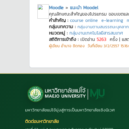
Moodle
»
แนะนำ Moodel
คุณลักษณะสำคัญของโปรแกรม ขอบเขตและคว
คำสำคัญ :
course online
e-learning
กลุ่มบทความ :
กลุ่มงานตามสมรรถนะบุคลาก
หมวดหมู่ :
กลุ่มงานเทคโนโลยีสารสนเทศ
สถิติการเข้าถึง :
เปิดอ่าน
5263
ครั้ง | แส
ผู้เขียน
อำนาจ ชิดทอง
วันที่เขียน
3/2/2557 15:16
มหาวิทยาลัยแม่โจ้มุ่งสู่การเป็นมหาวิทยาลัยเชิงนิเวศ
ติดต่อมหาวิทยาลัย