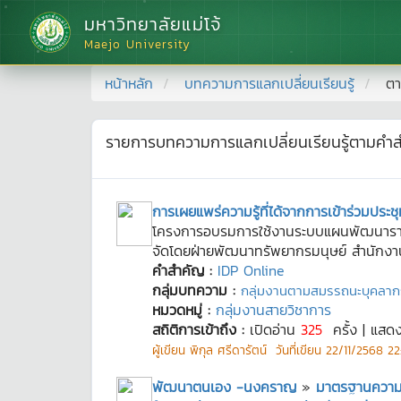
มหาวิทยาลัยแม่โจ้
Maejo University
หน้าหลัก
บทความการแลกเปลี่ยนเรียนรู้
ตา
รายการบทความการแลกเปลี่ยนเรียนรู้ตามคำ
การเผยแพร่ความรู้ที่ได้จากการเข้าร่วมปร
โครงการอบรมการใช้งานระบบแผนพัฒนารายบุ
จัดโดยฝ่ายพัฒนาทรัพยากรมนุษย์ สำนักงาน
คำสำคัญ :
IDP Online
กลุ่มบทความ :
กลุ่มงานตามสมรรถนะบุคลาก
หมวดหมู่ :
กลุ่มงานสายวิชาการ
สถิติการเข้าถึง :
เปิดอ่าน
325
ครั้ง | แสด
ผู้เขียน
พิกุล ศรีดารัตน์
วันที่เขียน
22/11/2568 22:
พัฒนาตนเอง -นงคราญ
»
มาตรฐานความป