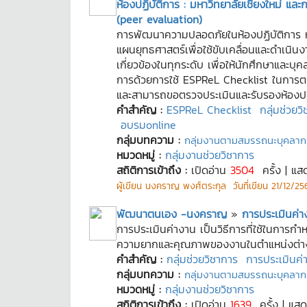
ห้องปฏิบัติการ : มหาวิทยาลัยเชียงใหม่ แล
(peer evaluation)
การพัฒนาความปลอดภัยในห้องปฏิบัติการ หน
แผนยุทธศาสตร์เพื่อใช้ขับเคลื่อนและดำเน
เกี่ยวข้องในทุกระดับ เพื่อให้นักศึกษาแล
การด้วยการใช้ ESPReL Checklist ในการต
และสามารถขอตรวจประเมินและรับรองห้องปฏิบ
คำสำคัญ :
ESPReL Checklist
กลุ่มช่วยว
อบรมonline
กลุ่มบทความ :
กลุ่มงานตามสมรรถนะบุคลาก
หมวดหมู่ :
กลุ่มงานช่วยวิชาการ
สถิติการเข้าถึง :
เปิดอ่าน
3504
ครั้ง | แส
ผู้เขียน
นงคราญ พงศ์ตระกุล
วันที่เขียน
21/12/25
พัฒนาตนเอง -นงคราญ
»
การประเมินค่า
การประเมินค่างาน เป็นวิธีการที่ใช้ในกา
ความยากและคุณภาพของงานในตำแหน่งต่า
คำสำคัญ :
กลุ่มช่วยวิชาการ
การประเมินค่
กลุ่มบทความ :
กลุ่มงานตามสมรรถนะบุคลาก
หมวดหมู่ :
กลุ่มงานช่วยวิชาการ
สถิติการเข้าถึง :
เปิดอ่าน
1639
ครั้ง | แส