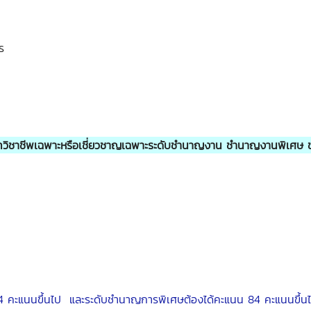
ร
ระเภทวิชาชีพเฉพาะหรือเชี่ยวชาญเฉพาะระดับชำนาญงาน ชำนาญง
4 คะแนนขึ้นไป และระดับชำนาญการพิเศษต้องได้คะแนน 84 คะแนนขึ้น