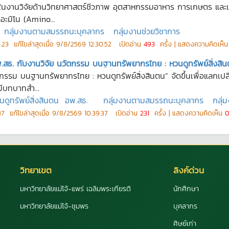
่งในงานวิจัยด้านวิทยาศาสตร์ชีวภาพ อุตสาหกรรมอาหาร การเกษตร แล
อะมิโน (Amino...
กลุ่มงานตามสมรรถนะบุคลากร
กลุ่มงานช่วยวิชาการ
:23
แก้ไขล่าสุดเมื่อ
9/8/2569 12:30:52
เปิดอ่าน
493
ครั้ง | แสดงความคิดเห็
พ.สธ. กับงานวิจัย นวัตกรรม บนฐานทรัพยากรไทย : หวนดูทรัพย์สิ่งสิ
ตกรรม บนฐานทรัพยากรไทย : หวนดูทรัพย์สิ่งสินตน” จัดขึ้นเพื่อแลกเป
มีบทบาทสำ...
นดูทรัพย์สิ่งสินตน
อพ.สธ.
กลุ่มงานตามสมรรถนะบุคลากร
กลุ่
37
แก้ไขล่าสุดเมื่อ
9/8/2569 10:39:37
เปิดอ่าน
231
ครั้ง | แสดงความคิดเห็น
วิทยาเขต
ลิงค์ด่วน
มหาวิทยาลัยแม่โจ้-แพร่ เฉลิมพระเกียรติ
นักศึกษา
มหาวิทยาลัยแม่โจ้-ชุมพร
บุคลากร
ศิษย์เก่า