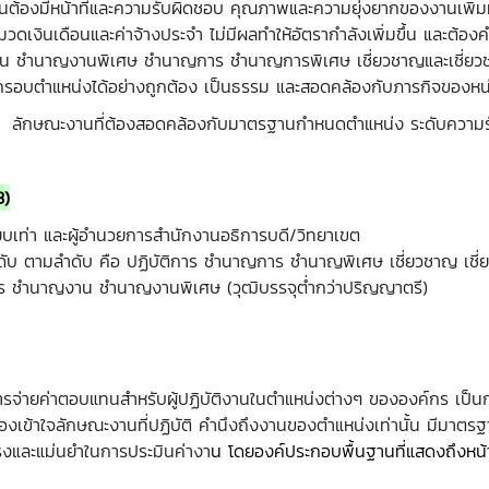
องมีหน้าที่และความรับผิดชอบ คุณภาพและความยุ่งยากของงานเพิ่มมากขึ
งินเดือนและค่าจ้างประจำ ไม่มีผลทำให้อัตรากำลังเพิ่มขึ้น และต้องค
ญงาน ชำนาญงานพิเศษ ชำนาญการ ชำนาญการพิเศษ เชี่ยวชาญและเชี่ยวช
ดกรอบตำแหน่งได้อย่างถูกต้อง เป็นธรรม และสอดคล้องกับภารกิจของห
ลักษณะงานที่ต้องสอดคล้องกับมาตรฐานกำหนดตำแหน่ง ระดับความ
3)
ียบเท่า และผู้อำนวยการสำนักงานอธิการบดี/วิทยาเขต
ดับ ตามลำดับ คือ ปฏิบัติการ ชำนาญการ ชำนาญพิเศษ เชี่ยวชาญ เชี่ย
การ ชำนาญงาน ชำนาญงานพิเศษ (วุฒิบรรจุต่ำกว่าปริญญาตรี)
รจ่ายค่าตอบแทนสำหรับผู้ปฏิบัติงานในตำแหน่งต่างๆ ขององค์กร เป
งเข้าใจลักษณะงานที่ปฏิบัติ คำนึงถึงงานของตำแหน่งเท่านั้น มีมาตรฐ
รงและแม่นยำในการประมินค่างา
น โดยองค์ประกอบพื้นฐานที่แสดงถึงหน