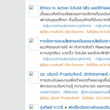
Ethics in Action โปร่งใส ใส่ใจ และใช้จ่ายอ
เป็นแนวคิดด้านจริยธรรมการบริหารที่มุ่งเ
สถาบันอุดมศึกษา ซึ่งเป็นองค์กรที่มีบทบาทส
กลุ่มงานตามสมรรถนะบุคลากร
กลุ่มงาน
ผู้เขียน
ภานรินทร์ ปรีชาวัฒนากร
วันที่เขียน
9/3/25
การจัดการของเสียสารเคมีและของเสียอันตร
แนวคิดของการใช้ AI กับการจัดทำ Flowchar
ความถูกต้อง รวดเร็ว โปร่งใส และมีประสิทธิภา
กลุ่มงานตามสมรรถนะบุคลากร
กลุ่มงาน
ผู้เขียน
ภานรินทร์ ปรีชาวัฒนากร
วันที่เขียน
9/3/25
ดร. นรินทร์ ท้าวแก่นจันทร์, นักวิทยาศาสต
การประเมินผลงานเพื่อกำหนดตำแหน่งสูงขึ้น
พิจารณาระดับความรู้ ความสามารถ และการยก
จรรยาบรรณ
จริยธรรม
ผู้ประเมินผลงานเพ
ผู้เขียน
นรินทร์ ท้าวแก่นจันทร์
วันที่เขียน
23/2/2569
รุ่งทิพย์ กาวารี
»
#เครื่องวิเคราะห์กรดอะมิ