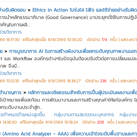
ย่างรับผิดชอบ
»
Ethics in Action โปร่งใส ใส่ใจ และใช้จ่ายอย่างรับผ
น้นการนำหลักธรรมาภิบาล (Good Governance) มาประยุกต์ใช้ในการปฏ
ำคัญในการผลิ...
ช่วยวิชาการ
69 16:17:30
แก้ไขล่าสุดเมื่อ
8/8/2569 10:30:20
เปิดอ่าน
174
ครั้ง | แสดงควา
าย
»
การบูรณาการ AI ในการสร้างผังงานเพื่อยกระดับคุณภาพงานเอกส
t และ Workflow องค์กรต่างๆในปัจจุบันต้องปรับตัวต่อการเปลี่ยนแปล
พ จึงมี...
ช่วยวิชาการ
69 15:52:10
แก้ไขล่าสุดเมื่อ
9/8/2569 18:38:27
เปิดอ่าน
236
ครั้ง | แสดงควา
ร์ ชำนาญการ
»
หลักการและจริยธรรมสำหรับการเป็นผู้ประเมินผลงานเพื่
มีเป้าหมายเพื่อสะท้อน การพัฒนางานและการสร้างคุณค่าให้แก่องค์กร 
ระดับงานประจำสู่ก...
ื่อกำหนดตำแหน่งสูงขึ้น
กลุ่มงานตามสมรรถนะบุคลากร
กลุ่มงาน
 14:36:50
แก้ไขล่าสุดเมื่อ
9/8/2569 10:18:24
เปิดอ่าน
206
ครั้ง | แสดงความ
โน (Amino Acid Analyzer - AAA) เพื่อความเข้าใจระดับพื้นฐานและการ