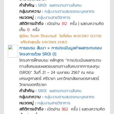
คำสำคัญ :
SROI
ผลกระทบทางสังคม
กลุ่มบทความ :
กลุ่มงานตามสมรรถนะบุคลากร
หมวดหมู่ :
กลุ่มงานสายวิชาการ
สถิติการเข้าถึง :
เปิดอ่าน
312
ครั้ง | แสดงความคิด
เห็น
0
ครั้ง
ผู้เขียน
วันวสา วิโรจนารมย์
วันที่เขียน
16/8/2567 13:27:05
แก้ไขล่าสุดเมื่อ
5/8/2569 23:16:11
การอบรม สัมนา
»
การประเมินมูลค่าผลกระทบของ
โครงการด้วย SROI (1)
โครงการฝึกอบรม หลักสูตร “การประเมินผลกระทบ
ทางสังคมและผลตอบแทนทางสังคมจากการลงทุน
(SROI)” วันที่ 21 – 24 เมษายน 2567 ณ คณะ
เศรษฐศาสตร์ ศรีราชา มหาวิทยาลัยเกษตรศาสตร์
วิทยาเขตศรีราชา
คำสำคัญ :
SROI
ผลกระทบทางสังคม
กลุ่มบทความ :
กลุ่มงานตามสมรรถนะบุคลากร
หมวดหมู่ :
กลุ่มงานสายวิชาการ
สถิติการเข้าถึง :
เปิดอ่าน
362
ครั้ง | แสดงความคิด