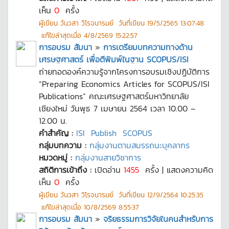
เห็น
0
ครั้ง
ผู้เขียน
วันวสา วิโรจนารมย์
วันที่เขียน
19/5/2565 13:07:48
แก้ไขล่าสุดเมื่อ
4/8/2569 15:22:57
การอบรม สัมนา
»
การเตรียมบทความทางด้าน
เศรษฐศาสตร์ เพื่อตีพิมพ์ในฐาน SCOPUS/ISI
ถ่ายทอดองค์ความรู้จากโครงการอบรมเชิงปฏิบัติการ
“Preparing Economics Articles for SCOPUS/ISI
Publications” คณะเศรษฐศาสตร์มหาวิทยาลัย
เชียงใหม่ วันพุธ 7 เมษายน 2564 เวลา 10.00 –
12.00 น.
คำสำคัญ :
ISI
Publish
SCOPUS
กลุ่มบทความ :
กลุ่มงานตามสมรรถนะบุคลากร
หมวดหมู่ :
กลุ่มงานสายวิชาการ
สถิติการเข้าถึง :
เปิดอ่าน
1455
ครั้ง | แสดงความคิด
เห็น
0
ครั้ง
ผู้เขียน
วันวสา วิโรจนารมย์
วันที่เขียน
12/9/2564 10:25:35
แก้ไขล่าสุดเมื่อ
10/8/2569 8:55:37
การอบรม สัมนา
»
จริยธรรมการวิจัยในคนสำหรับการ