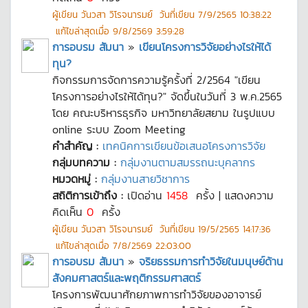
ผู้เขียน
วันวสา วิโรจนารมย์
วันที่เขียน
7/9/2565 10:38:22
แก้ไขล่าสุดเมื่อ
9/8/2569 3:59:28
การอบรม สัมนา
»
เขียนโครงการวิจัยอย่างไรให้ได้
ทุน?
กิจกรรมการจัดการความรู้ครั้งที่ 2/2564 "เขียน
โครงการอย่างไรให้ได้ทุน?" จัดขึ้นในวันที่ 3 พ.ค.2565
โดย คณะบริหารธุรกิจ มหาวิทยาลัยสยาม ในรูปแบบ
online ระบบ Zoom Meeting
คำสำคัญ :
เทคนิคการเขียนข้อเสนอโครงการวิจัย
กลุ่มบทความ :
กลุ่มงานตามสมรรถนะบุคลากร
หมวดหมู่ :
กลุ่มงานสายวิชาการ
สถิติการเข้าถึง :
เปิดอ่าน
1458
ครั้ง | แสดงความ
คิดเห็น
0
ครั้ง
ผู้เขียน
วันวสา วิโรจนารมย์
วันที่เขียน
19/5/2565 14:17:36
แก้ไขล่าสุดเมื่อ
7/8/2569 22:03:00
การอบรม สัมนา
»
จริยธรรมการทำวิจัยในมนุษย์ด้าน
สังคมศาสตร์และพฤติกรรมศาสตร์
โครงการพัฒนาศักยภาพการทำวิจัยของอาจารย์