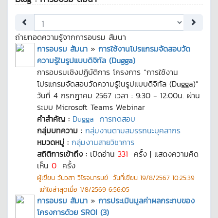
ถ่ายทอดความรู้จากการอบรม สัมนา
การอบรม สัมนา
»
การใช้งานโปรแกรมจัดสอบวัด
ความรู้ในรูปแบบดิจิทัล (Dugga)
การอบรมเชิงปฏิบัติการ โครงการ “การใช้งาน
โปรแกรมจัดสอบวัดความรู้ในรูปแบบดิจิทัล (Dugga)”
วันที่ 4 กรกฎาคม 2567 เวลา : 9:30 - 12:00น. ผ่าน
ระบบ Microsoft Teams Webinar
คำสำคัญ :
Dugga
การทดสอบ
กลุ่มบทความ :
กลุ่มงานตามสมรรถนะบุคลากร
หมวดหมู่ :
กลุ่มงานสายวิชาการ
สถิติการเข้าถึง :
เปิดอ่าน
331
ครั้ง | แสดงความคิด
เห็น
0
ครั้ง
ผู้เขียน
วันวสา วิโรจนารมย์
วันที่เขียน
19/8/2567 10:25:39
แก้ไขล่าสุดเมื่อ
1/8/2569 6:56:05
การอบรม สัมนา
»
การประเมินมูลค่าผลกระทบของ
โครงการด้วย SROI (3)