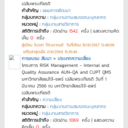
เฉลิมพระเกียรติ
คำสำคัญ :
แผนการพัฒนา
กลุ่มบทความ :
กลุ่มงานตามสมรรถนะบุคลากร
หมวดหมู่ :
กลุ่มงานสายวิชาการ
สถิติการเข้าถึง :
เปิดอ่าน
1542
ครั้ง | แสดงความคิด
เห็น
0
ครั้ง
ผู้เขียน
วันวสา วิโรจนารมย์
วันที่เขียน
16/8/2567 12:48:06
แก้ไขล่าสุดเมื่อ
2/8/2569 15:35:49
การอบรม สัมนา
»
ประเภทความเสี่ยง
โครงการ RISK Management - Internal and
Quality Assurance AUN-QA and CUPT QMS
มหาวิทยาลัยแม่โจ้-แพร่ เฉลิมพระเกียรติ วันที่ 1
มีนาคม 2566 ณ มหาวิทยาลัยแม่โจ้-แพร่
เฉลิมพระเกียรติ
คำสำคัญ :
ความเสี่ยง
กลุ่มบทความ :
กลุ่มงานตามสมรรถนะบุคลากร
หมวดหมู่ :
กลุ่มงานสายวิชาการ
สถิติการเข้าถึง :
เปิดอ่าน
1069
ครั้ง | แสดงความ
คิดเห็น
0
ครั้ง