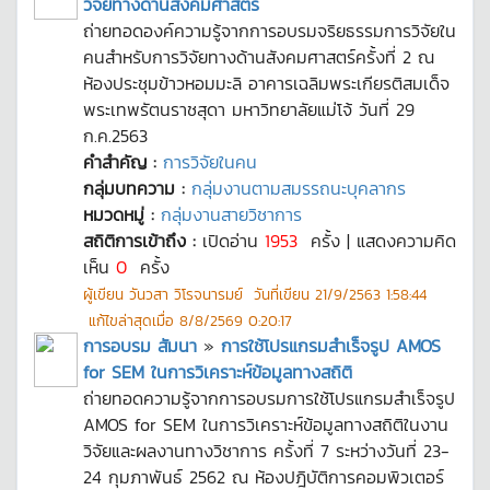
วิจัยทางด้านสังคมศาสตร์
ถ่ายทอดองค์ความรู้จากการอบรมจริยธรรมการวิจัยใน
คนสำหรับการวิจัยทางด้านสังคมศาสตร์ครั้งที่ 2 ณ
ห้องประชุมข้าวหอมมะลิ อาคารเฉลิมพระเกียรติสมเด็จ
พระเทพรัตนราชสุดา มหาวิทยาลัยแม่โจ้ วันที่ 29
ก.ค.2563
คำสำคัญ :
การวิจัยในคน
กลุ่มบทความ :
กลุ่มงานตามสมรรถนะบุคลากร
หมวดหมู่ :
กลุ่มงานสายวิชาการ
สถิติการเข้าถึง :
เปิดอ่าน
1953
ครั้ง | แสดงความคิด
เห็น
0
ครั้ง
ผู้เขียน
วันวสา วิโรจนารมย์
วันที่เขียน
21/9/2563 1:58:44
แก้ไขล่าสุดเมื่อ
8/8/2569 0:20:17
การอบรม สัมนา
»
การใช้โปรแกรมสำเร็จรูป AMOS
for SEM ในการวิเคราะห์ข้อมูลทางสถิติ
ถ่ายทอดความรู้จากการอบรมการใช้โปรแกรมสำเร็จรูป
AMOS for SEM ในการวิเคราะห์ข้อมูลทางสถิติในงาน
วิจัยและผลงานทางวิชาการ ครั้งที่ 7 ระหว่างวันที่ 23-
24 กุมภาพันธ์ 2562 ณ ห้องปฎิบัติการคอมพิวเตอร์