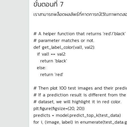
ขั้นตอนที่ 7
เราสามารถพล็อตผลลัพธ์ที่คาดการณ์ไว้ในภาพทดสอบ
# A helper function that returns 'red'/'black
# parameter matches or not.
def get_label_color(val1, val2):
if val1 == val2:
return 'black'
else:
return 'red'
# Then plot 100 test images and their predic
# If a prediction result is different from the 
# dataset, we will highlight it in red color.
plt.figure(figsize=(20, 20))
predicts = model.predict_top_k(test_data)
for i, (image, label) in enumerate(test_data.g