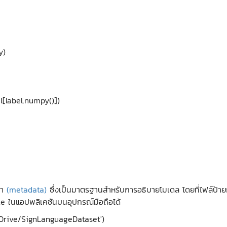
y)
l.numpy()])
ตา
(metadata)
ซึ่งเป็นมาตรฐานสำหรับการอธิบายโมเดล โดยที่ไฟล์ป้ายก
ite ในแอปพลิเคชันบนอุปกรณ์มือถือได้
Drive/SignLanguageDataset')