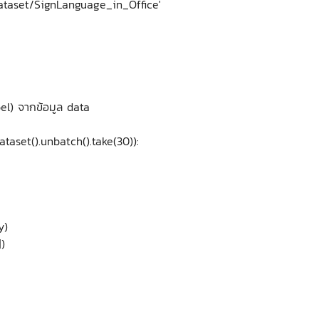
taset/SignLanguage_in_Office'
el) จากข้อมูล data
taset().unbatch().take(30)):
y)
)