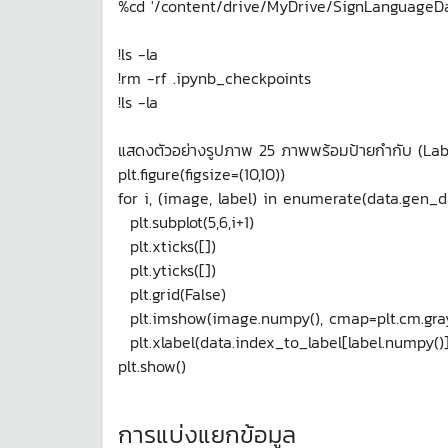
%cd '/content/drive/MyDrive/SignLanguageDa
!ls -la
!rm -rf .ipynb_checkpoints
!ls -la
แสดงตัวอย่างรูปภาพ 25 ภาพพร้อมป้ายกำกับ (Lab
plt.figure(figsize=(10,10))
for i, (image, label) in enumerate(data.gen_da
plt.subplot(5,6,i+1)
plt.xticks([])
plt.yticks([])
plt.grid(False)
plt.imshow(image.numpy(), cmap=plt.cm.gra
plt.xlabel(data.index_to_label[label.numpy()]
plt.show()
การแบ่งแยกข้อมูล