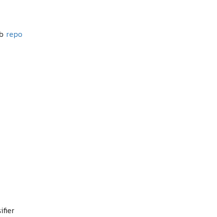
ub
repo
fier