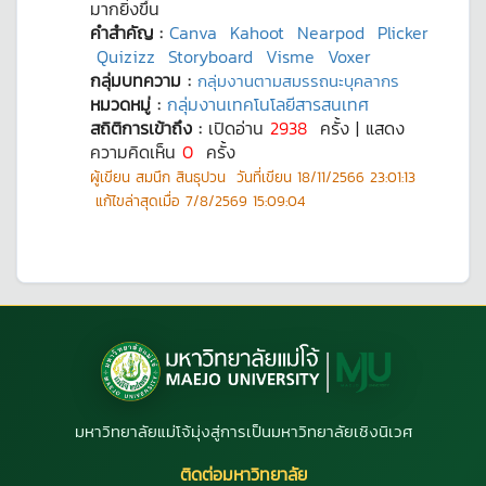
มากยิ่งขึ้น
คำสำคัญ :
Canva
Kahoot
Nearpod
Plicker
Quizizz
Storyboard
Visme
Voxer
กลุ่มบทความ :
กลุ่มงานตามสมรรถนะบุคลากร
หมวดหมู่ :
กลุ่มงานเทคโนโลยีสารสนเทศ
สถิติการเข้าถึง :
เปิดอ่าน
2938
ครั้ง | แสดง
ความคิดเห็น
0
ครั้ง
ผู้เขียน
สมนึก สินธุปวน
วันที่เขียน
18/11/2566 23:01:13
แก้ไขล่าสุดเมื่อ
7/8/2569 15:09:04
มหาวิทยาลัยแม่โจ้มุ่งสู่การเป็นมหาวิทยาลัยเชิงนิเวศ
ติดต่อมหาวิทยาลัย