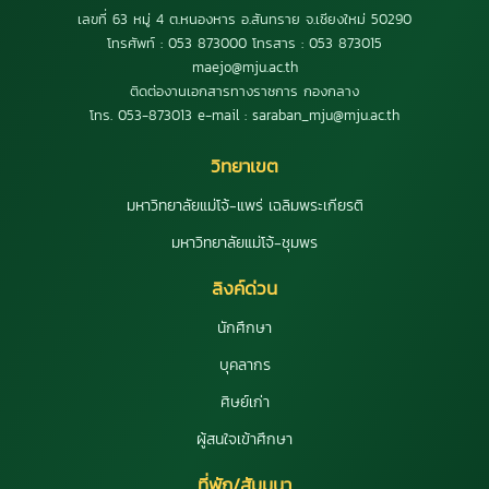
เลขที่ 63 หมู่ 4 ต.หนองหาร อ.สันทราย จ.เชียงใหม่ 50290
โทรศัพท์ : 053 873000 โทรสาร : 053 873015
maejo@mju.ac.th
ติดต่องานเอกสารทางราชการ กองกลาง
โทร. 053-873013 e-mail : saraban_mju@mju.ac.th
วิทยาเขต
มหาวิทยาลัยแม่โจ้-แพร่ เฉลิมพระเกียรติ
มหาวิทยาลัยแม่โจ้-ชุมพร
ลิงค์ด่วน
นักศึกษา
บุคลากร
ศิษย์เก่า
ผู้สนใจเข้าศึกษา
ที่พัก/สัมมนา