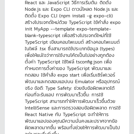
React และ JavaScript วิธีการเริ่มต้น: ติดตั้ง
Node.js และ Expo CLI ดาวน์โหลด Node.js และ
ติดตั้ง Expo CLI (npm install -g expo-cli)
สร้างโปรเจกต์ใหม่ด้วย TypeScript ใช้คำสั่ง expo
init MyApp --template expo-template-
blank-typescript เพื่อสร้างโปรเจกต์ใหม่ที่ใช้
TypeScript เขียนคอมโพเนนต์ สร้างคอมโพเนนต์
ในไฟล์ .tsx ซึ่งสามารถใช้ประเภทข้อมูล (types)
เพื่อให้แน่ใจว่าการใช้งานโค้ดเป็นไปอย่างถูกต้อง
ตั้งค่า TypeScript ใช้ไฟล์ tsconfig.json เพื่อ
กำหนดการตั้งค่าของ TypeScript พัฒนาและ
ทดสอบ ใช้คำสั่ง expo start เพื่อเริ่มเซิร์ฟเวอร์
พัฒนาและทดสอบแอปบน Emulator หรืออุปกรณ์
จริง ข้อดี: Type Safety: ช่วยจับข้อผิดพลาดได้
ก่อนที่จะรันแอป การพัฒนาเร็วขึ้น: การใช้
TypeScript สามารถทำให้การพัฒนาเร็วขึ้นด้วย
IntelliSense และการตรวจสอบข้อผิดพลาด การใช้
React Native กับ TypeScript จะทำให้การ
พัฒนาแอปของคุณมีความมั่นคงและปราศจากข้อ
ผิดพลาดมากขึ้น พร้อมทั้งช่วยให้การพัฒนาเป็นไป