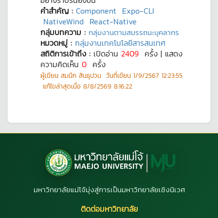
อย่างราบรื่นยิ่งขึ้น
คำสำคัญ :
Component
Expo-CLI
NativeWind
React-Native
กลุ่มบทความ :
กลุ่มงานตามสมรรถนะบุคลากร
หมวดหมู่ :
กลุ่มงานเทคโนโลยีสารสนเทศ
สถิติการเข้าถึง :
เปิดอ่าน
2409
ครั้ง | แสดง
ความคิดเห็น
0
ครั้ง
ผู้เขียน
สมนึก สินธุปวน
วันที่เขียน
1/9/2567 12:23:55
แก้ไขล่าสุดเมื่อ
8/8/2569 8:16:22
มหาวิทยาลัยแม่โจ้มุ่งสู่การเป็นมหาวิทยาลัยเชิงนิเวศ
ติดต่อมหาวิทยาลัย