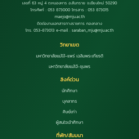
เลขที่ 63 หมู่ 4 ต.หนองหาร อ.สันทราย จ.เชียงใหม่ 50290
โทรศัพท์ : 053 873000 โทรสาร : 053 873015
maejo@mju.ac.th
ติดต่องานเอกสารทางราชการ กองกลาง
โทร. 053-873013 e-mail : saraban_mju@mju.ac.th
วิทยาเขต
มหาวิทยาลัยแม่โจ้-แพร่ เฉลิมพระเกียรติ
มหาวิทยาลัยแม่โจ้-ชุมพร
ลิงค์ด่วน
นักศึกษา
บุคลากร
ศิษย์เก่า
ผู้สนใจเข้าศึกษา
ที่พัก/สัมมนา