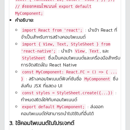
// ส่งออกคอมโพเนนต์
export
default
MyComponent
;
คำอธิบาย:
: นำเข้า React ที่
import React from 'react';
จำเป็นสำหรับการสร้างคอมโพเนนต์
import { View, Text, StyleSheet } from
: นำเข้า
,
, และ
'react-native';
View
Text
ซึ่งเป็นคอมโพเนนต์และเครื่องมือสำหรับ
StyleSheet
การจัดสไตล์ใน React Native
const MyComponent: React.FC = () => { ...
: สร้างคอมโพเนนต์ฟังก์ชันชื่อ
ซึ่ง
}
MyComponent
ส่งคืน JSX ที่แสดง UI
:
const styles = StyleSheet.create({...})
กำหนดสไตล์ให้กับคอมโพเนนต์
: ส่งออก
export default MyComponent;
คอมโพเนนต์ให้สามารถนำไปใช้ในที่อื่นได้
3.
ใช้คอมโพเนนต์ในโปรเจกต์