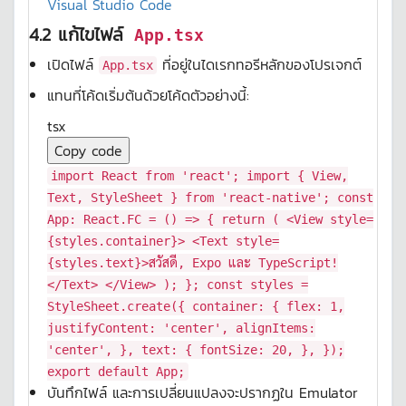
Visual Studio Code
4.2 แก้ไขไฟล์
App.tsx
เปิดไฟล์
ที่อยู่ในไดเรกทอรีหลักของโปรเจกต์
App.tsx
แทนที่โค้ดเริ่มต้นด้วยโค้ดตัวอย่างนี้:
tsx
Copy code
import
React
from
'react'
;
import
{
View
,
Text
,
StyleSheet
}
from
'react-native'
;
const
App
:
React
.
FC
=
() =>
{
return
(
<
View
style
=
{styles.container}
>
<
Text
style
=
{styles.text}
>
สวัสดี, Expo และ TypeScript!
</
Text
>
</
View
>
); };
const
styles =
StyleSheet
.
create
({
container
: {
flex
:
1
,
justifyContent
:
'center'
,
alignItems
:
'center'
, },
text
: {
fontSize
:
20
, }, });
export
default
App
;
บันทึกไฟล์ และการเปลี่ยนแปลงจะปรากฏใน Emulator