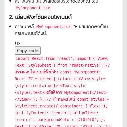
สร้างไฟล์ใหม่ในโฟลเดอร์โปรเจกต์ของคุณ เช่น
MyComponent.tsx
2.
เขียนฟังก์ชันคอมโพเนนต์
ภายในไฟล์
ให้เขียนโค้ดฟังก์ชัน
MyComponent.tsx
คอมโพเนนต์ดังนี้:
tsx
Copy code
import
React
from
'react'
;
import
{
View
,
Text
,
StyleSheet
}
from
'react-native'
;
//
สร้างคอมโพเนนต์ฟังก์ชัน
const
MyComponent
:
React
.
FC
=
() =>
{
return
(
<
View
style
=
{styles.container}
>
<
Text
style
=
{styles.text}
>
สวัสดีจาก MyComponent!
</
Text
>
</
View
>
); };
// กำหนดสไตล์
const
styles =
StyleSheet
.
create
({
container
: {
flex
:
1
,
justifyContent
:
'center'
,
alignItems
:
'center'
,
backgroundColor
:
'#f0f0f0'
, },
text
: {
fontSize
:
20
,
color
:
'#333'
, }, });