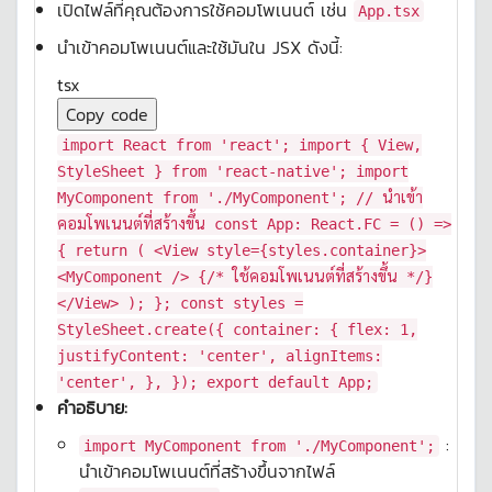
เปิดไฟล์ที่คุณต้องการใช้คอมโพเนนต์ เช่น
App.tsx
นำเข้าคอมโพเนนต์และใช้มันใน JSX ดังนี้:
tsx
Copy code
import
React
from
'react'
;
import
{
View
,
StyleSheet
}
from
'react-native'
;
import
MyComponent
from
'./MyComponent'
;
// นำเข้า
คอมโพเนนต์ที่สร้างขึ้น
const
App
:
React
.
FC
=
() =>
{
return
(
<
View
style
=
{styles.container}
>
<
MyComponent
/>
{/* ใช้คอมโพเนนต์ที่สร้างขึ้น */}
</
View
>
); };
const
styles =
StyleSheet
.
create
({
container
: {
flex
:
1
,
justifyContent
:
'center'
,
alignItems
:
'center'
, }, });
export
default
App
;
คำอธิบาย:
:
import MyComponent from './MyComponent';
นำเข้าคอมโพเนนต์ที่สร้างขึ้นจากไฟล์