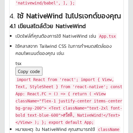
'nativewind/babel'
, ], };
4.
ใช้ NativeWind ในโปรเจกต์ของคุณ
4.1 เขียนสไตล์ด้วย NativeWind
เปิดไฟล์ที่คุณต้องการใช้ NativeWind เช่น
App.tsx
ใช้คลาสจาก Tailwind CSS ในการกำหนดสไตล์ของ
คอมโพเนนต์ของคุณ เช่น:
tsx
Copy code
import
React
from
'react'
;
import
{
View
,
Text
,
StyleSheet
}
from
'react-native'
;
const
App
:
React
.
FC
=
() =>
{
return
(
<
View
className
=
"flex-1 justify-center items-center
bg-gray-200"
>
<
Text
className
=
"text-2xl font-
bold text-blue-600"
>
สวัสดี, NativeWind!
</
Text
>
</
View
>
); };
export
default
App
;
หมายเหตุ: ใน NativeWind คุณสามารถใช้
className