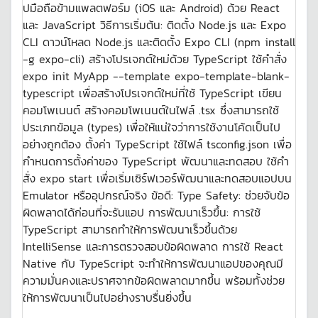
ปมือถือข้ามแพลตฟอร์ม (iOS และ Android) ด้วย React
และ JavaScript วิธีการเริ่มต้น: ติดตั้ง Node.js และ Expo
CLI ดาวน์โหลด Node.js และติดตั้ง Expo CLI (npm install
-g expo-cli) สร้างโปรเจกต์ใหม่ด้วย TypeScript ใช้คำสั่ง
expo init MyApp --template expo-template-blank-
typescript เพื่อสร้างโปรเจกต์ใหม่ที่ใช้ TypeScript เขียน
คอมโพเนนต์ สร้างคอมโพเนนต์ในไฟล์ .tsx ซึ่งสามารถใช้
ประเภทข้อมูล (types) เพื่อให้แน่ใจว่าการใช้งานโค้ดเป็นไป
อย่างถูกต้อง ตั้งค่า TypeScript ใช้ไฟล์ tsconfig.json เพื่อ
กำหนดการตั้งค่าของ TypeScript พัฒนาและทดสอบ ใช้คำ
สั่ง expo start เพื่อเริ่มเซิร์ฟเวอร์พัฒนาและทดสอบแอปบน
Emulator หรืออุปกรณ์จริง ข้อดี: Type Safety: ช่วยจับข้อ
ผิดพลาดได้ก่อนที่จะรันแอป การพัฒนาเร็วขึ้น: การใช้
TypeScript สามารถทำให้การพัฒนาเร็วขึ้นด้วย
IntelliSense และการตรวจสอบข้อผิดพลาด การใช้ React
Native กับ TypeScript จะทำให้การพัฒนาแอปของคุณมี
ความมั่นคงและปราศจากข้อผิดพลาดมากขึ้น พร้อมทั้งช่วย
ให้การพัฒนาเป็นไปอย่างราบรื่นยิ่งขึ้น