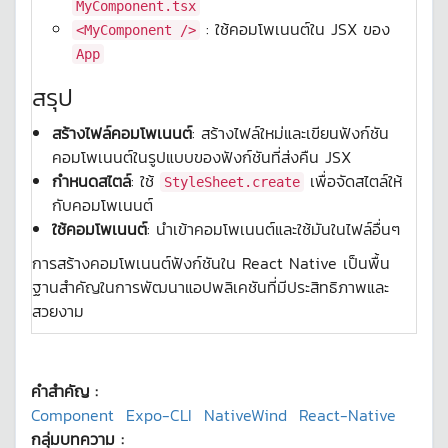
MyComponent.tsx
: ใช้คอมโพเนนต์ใน JSX ของ
<MyComponent />
App
สรุป
สร้างไฟล์คอมโพเนนต์
: สร้างไฟล์ใหม่และเขียนฟังก์ชัน
คอมโพเนนต์ในรูปแบบของฟังก์ชันที่ส่งคืน JSX
กำหนดสไตล์
: ใช้
เพื่อจัดสไตล์ให้
StyleSheet.create
กับคอมโพเนนต์
ใช้คอมโพเนนต์
: นำเข้าคอมโพเนนต์และใช้มันในไฟล์อื่นๆ
การสร้างคอมโพเนนต์ฟังก์ชันใน React Native เป็นพื้น
ฐานสำคัญในการพัฒนาแอปพลิเคชันที่มีประสิทธิภาพและ
สวยงาม
คำสำคัญ :
Component
Expo-CLI
NativeWind
React-Native
กลุ่มบทความ :