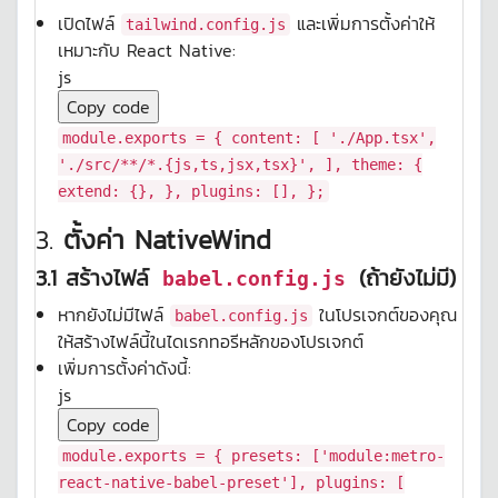
เปิดไฟล์
และเพิ่มการตั้งค่าให้
tailwind.config.js
เหมาะกับ React Native:
js
Copy code
module
.
exports
= {
content
: [
'./App.tsx'
,
'./src/**/*.{js,ts,jsx,tsx}'
, ],
theme
: {
extend
: {}, },
plugins
: [], };
3.
ตั้งค่า NativeWind
3.1 สร้างไฟล์
(ถ้ายังไม่มี)
babel.config.js
หากยังไม่มีไฟล์
ในโปรเจกต์ของคุณ
babel.config.js
ให้สร้างไฟล์นี้ในไดเรกทอรีหลักของโปรเจกต์
เพิ่มการตั้งค่าดังนี้:
js
Copy code
module
.
exports
= {
presets
: [
'module:metro-
react-native-babel-preset'
],
plugins
: [