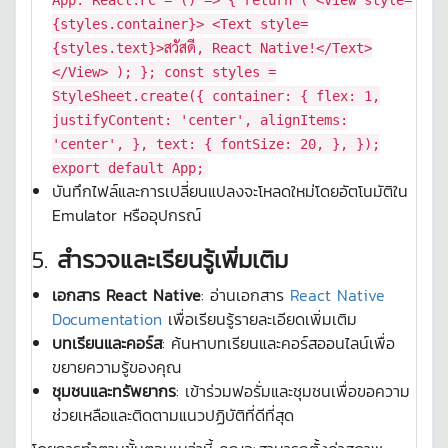
App
:
React
.
FC
=
() =>
{
return
(
<
View
style
=
{styles.container}
>
<
Text
style
=
{styles.text}
>
สวัสดี, React Native!
</
Text
>
</
View
>
); };
const
styles =
StyleSheet
.
create
({
container
: {
flex
:
1
,
justifyContent
:
'center'
,
alignItems
:
'center'
, },
text
: {
fontSize
:
20
, }, });
export
default
App
;
บันทึกไฟล์และการเปลี่ยนแปลงจะโหลดใหม่โดยอัตโนมัติใน
Emulator หรืออุปกรณ์
5.
สำรวจและเรียนรู้เพิ่มเติม
เอกสาร React Native
: อ่านเอกสาร
React Native
Documentation
เพื่อเรียนรู้รายละเอียดเพิ่มเติม
บทเรียนและคอร์ส
: ค้นหาบทเรียนและคอร์สออนไลน์เพื่อ
ขยายความรู้ของคุณ
ชุมชนและทรัพยากร
: เข้าร่วมฟอรั่มและชุมชนเพื่อขอความ
ช่วยเหลือและติดตามแนวปฏิบัติที่ดีที่สุด