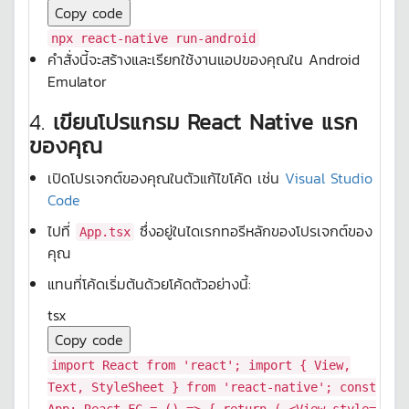
Copy code
npx react-native run-android
คำสั่งนี้จะสร้างและเรียกใช้งานแอปของคุณใน Android
Emulator
4.
เขียนโปรแกรม React Native แรก
ของคุณ
เปิดโปรเจกต์ของคุณในตัวแก้ไขโค้ด เช่น
Visual Studio
Code
ไปที่
ซึ่งอยู่ในไดเรกทอรีหลักของโปรเจกต์ของ
App.tsx
คุณ
แทนที่โค้ดเริ่มต้นด้วยโค้ดตัวอย่างนี้:
tsx
Copy code
import
React
from
'react'
;
import
{
View
,
Text
,
StyleSheet
}
from
'react-native'
;
const