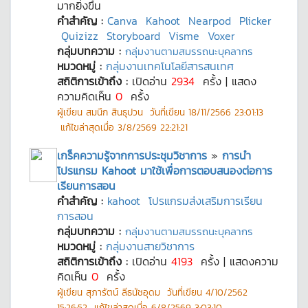
มากยิ่งขึ้น
คำสำคัญ :
Canva
Kahoot
Nearpod
Plicker
Quizizz
Storyboard
Visme
Voxer
กลุ่มบทความ :
กลุ่มงานตามสมรรถนะบุคลากร
หมวดหมู่ :
กลุ่มงานเทคโนโลยีสารสนเทศ
สถิติการเข้าถึง :
เปิดอ่าน
2934
ครั้ง | แสดง
ความคิดเห็น
0
ครั้ง
ผู้เขียน
สมนึก สินธุปวน
วันที่เขียน
18/11/2566 23:01:13
แก้ไขล่าสุดเมื่อ
3/8/2569 22:21:21
เกร็คความรู้จากการประชุมวิชาการ
»
การนำ
โปรแกรม Kahoot มาใช้เพื่อการตอบสนองต่อการ
เรียนการสอน
คำสำคัญ :
kahoot
โปรแกรมส่งเสริมการเรียน
การสอน
กลุ่มบทความ :
กลุ่มงานตามสมรรถนะบุคลากร
หมวดหมู่ :
กลุ่มงานสายวิชาการ
สถิติการเข้าถึง :
เปิดอ่าน
4193
ครั้ง | แสดงความ
คิดเห็น
0
ครั้ง
ผู้เขียน
สุภารัตน์ ลีธนัชอุดม
วันที่เขียน
4/10/2562
15:26:52
แก้ไขล่าสุดเมื่อ
6/8/2569 3:03:10