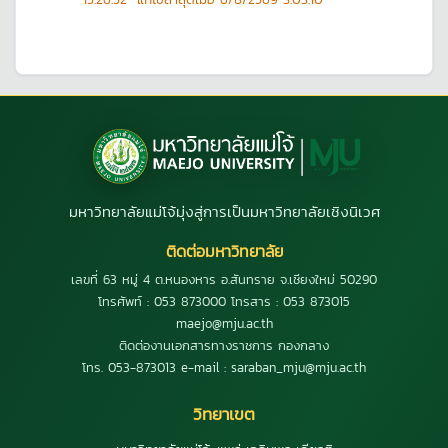
มหาวิทยาลัยแม่โจ้มุ่งสู่การเป็นมหาวิทยาลัยเชิงนิเวศ
ติดต่อมหาวิทยาลัย
เลขที่ 63 หมู่ 4 ต.หนองหาร อ.สันทราย จ.เชียงใหม่ 50290
โทรศัพท์ : 053 873000 โทรสาร : 053 873015
maejo@mju.ac.th
ติดต่องานเอกสารทางราชการ กองกลาง
โทร. 053-873013 e-mail : saraban_mju@mju.ac.th
วิทยาเขต