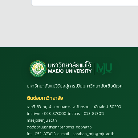
มหาวิทยาลัยแม่โจ้มุ่งสู่การเป็นมหาวิทยาลัยเชิงนิเวศ
ติดต่อมหาวิทยาลัย
เลขที่ 63 หมู่ 4 ต.หนองหาร อ.สันทราย จ.เชียงใหม่ 50290
โทรศัพท์ : 053 873000 โทรสาร : 053 873015
maejo@mju.ac.th
ติดต่องานเอกสารทางราชการ กองกลาง
โทร. 053-873013 e-mail : saraban_mju@mju.ac.th