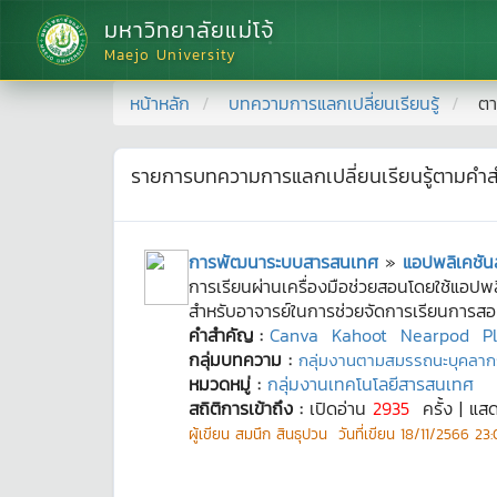
มหาวิทยาลัยแม่โจ้
Maejo University
หน้าหลัก
บทความการแลกเปลี่ยนเรียนรู้
ตา
รายการบทความการแลกเปลี่ยนเรียนรู้ตามคำ
การพัฒนาระบบสารสนเทศ
»
แอปพลิเคชัน
การเรียนผ่านเครื่องมือช่วยสอนโดยใช้แอปพ
สำหรับอาจารย์ในการช่วยจัดการเรียนการสอ
คำสำคัญ :
Canva
Kahoot
Nearpod
P
กลุ่มบทความ :
กลุ่มงานตามสมรรถนะบุคลาก
หมวดหมู่ :
กลุ่มงานเทคโนโลยีสารสนเทศ
สถิติการเข้าถึง :
เปิดอ่าน
2935
ครั้ง | แส
ผู้เขียน
สมนึก สินธุปวน
วันที่เขียน
18/11/2566 23:0