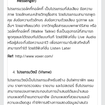
Messenger)
โปรแกรมวอล์คกี้ทอล์คกี้ เป็นโปรแกรมที่ส่งเสียง ข้อความ
ภาพ โดยลักษณะคล้ายวิทยุสื่อสาร โดยโปรแกรมสามารถพูด
คุย ส่งข้อความตัวอักษร ส่งข้อความด้วยเสียง รูปภาพ และ
อื่นๆ โดยอาศัยแนวคิด จากวิทยุสื่อสารแบบพกพาไร้สาย หรือ
วอล์คกี้ทอล์คกี้ (Walkie Talkie) ซึ่งเป็นอุปกรณ์ที่สามารถ
พูดคุยและโต้ตอบกันได้แบบทันที โดยใช้ฟังก์ชั่น Live Audio
หรือผู้ส่งจะทิ้งข้อความเอาไว้ เพื่อรอการมารับฟังทีหลังก็
สามารถทำได้ โดยใช้ฟังก์ชั่น Listen Later
Ref:
http://www.voxer.com/
โปรแกรมวิซมี
(
Visme)
โปรแกรมวิซมีเป็นโปรแกรมสำหรับสร้าง อินโฟกราฟิก แผน
งาน รายการตรวจสอบ รายงาน และโปสเตอร์ ซึ่งโปรแกรม
สามารถแปลงภาพประกอบในการนำเสนอได้และนำเสนอ
เทมเพลตที่จำแนกตามอาชีพ มีเทมเพลตที่สวยงามและมี
ความละเอียดสูง ทำให้การสร้างการแสดงข้อมูลน่าสนใจ