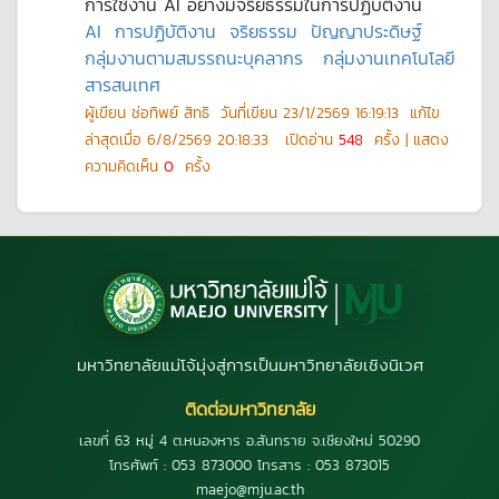
การใช้งาน AI อย่างมีจริยธรรมในการปฏิบัติงาน
AI
การปฏิบัติงาน
จริยธรรม
ปัญญาประดิษฐ์
กลุ่มงานตามสมรรถนะบุคลากร
กลุ่มงานเทคโนโลยี
สารสนเทศ
ผู้เขียน
ช่อทิพย์ สิทธิ
วันที่เขียน
23/1/2569 16:19:13
แก้ไข
ล่าสุดเมื่อ
6/8/2569 20:18:33
เปิดอ่าน
548
ครั้ง | แสดง
ความคิดเห็น
0
ครั้ง
มหาวิทยาลัยแม่โจ้มุ่งสู่การเป็นมหาวิทยาลัยเชิงนิเวศ
ติดต่อมหาวิทยาลัย
เลขที่ 63 หมู่ 4 ต.หนองหาร อ.สันทราย จ.เชียงใหม่ 50290
โทรศัพท์ : 053 873000 โทรสาร : 053 873015
maejo@mju.ac.th