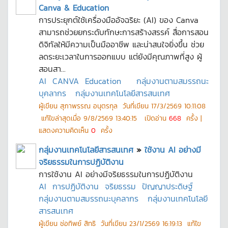
Canva & Education
การประยุกต์ใช้เครื่องมืออัจฉริยะ (AI) ของ Canva
สามารถช่วยยกระดับทักษะการสร้างสรรค์ สื่อการสอน
ดิจิทัลให้มีความเป็นมืออาชีพ และน่าสนใจยิ่งขึ้น ช่วย
ลดระยะเวลาในการออกแบบ แต่ยังมีคุณภาพที่สูง ผู้
สอนสา...
AI
CANVA
Education
กลุ่มงานตามสมรรถนะ
บุคลากร
กลุ่มงานเทคโนโลยีสารสนเทศ
ผู้เขียน
สุภาพรรณ อนุตรกุล
วันที่เขียน
17/3/2569 10:11:08
แก้ไขล่าสุดเมื่อ
9/8/2569 13:40:15
เปิดอ่าน
668
ครั้ง |
แสดงความคิดเห็น
0
ครั้ง
กลุ่มงานเทคโนโลยีสารสนเทศ
»
ใช้งาน AI อย่างมี
จริยธรรมในการปฏิบัติงาน
การใช้งาน AI อย่างมีจริยธรรมในการปฏิบัติงาน
AI
การปฏิบัติงาน
จริยธรรม
ปัญญาประดิษฐ์
กลุ่มงานตามสมรรถนะบุคลากร
กลุ่มงานเทคโนโลยี
สารสนเทศ
ผู้เขียน
ช่อทิพย์ สิทธิ
วันที่เขียน
23/1/2569 16:19:13
แก้ไข