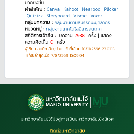
มากยิ่งขึ้น
คำสำคัญ :
Canva
Kahoot
Nearpod
Plicker
Quizizz
Storyboard
Visme
Voxer
กลุ่มบทความ :
กลุ่มงานตามสมรรถนะบุคลากร
หมวดหมู่ :
กลุ่มงานเทคโนโลยีสารสนเทศ
สถิติการเข้าถึง :
เปิดอ่าน
2938
ครั้ง | แสดง
ความคิดเห็น
0
ครั้ง
ผู้เขียน
สมนึก สินธุปวน
วันที่เขียน
18/11/2566 23:01:13
แก้ไขล่าสุดเมื่อ
7/8/2569 15:09:04
มหาวิทยาลัยแม่โจ้มุ่งสู่การเป็นมหาวิทยาลัยเชิงนิเวศ
ติดต่อมหาวิทยาลัย