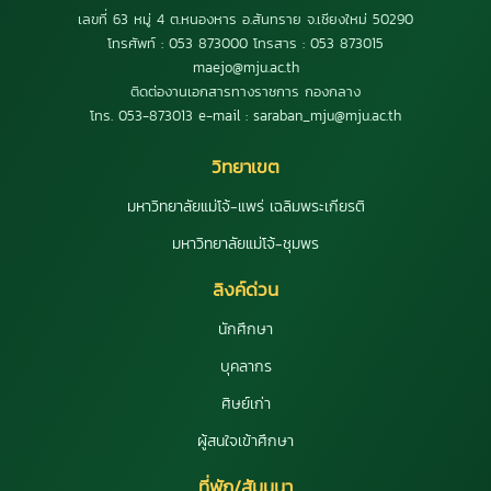
เลขที่ 63 หมู่ 4 ต.หนองหาร อ.สันทราย จ.เชียงใหม่ 50290
โทรศัพท์ : 053 873000 โทรสาร : 053 873015
maejo@mju.ac.th
ติดต่องานเอกสารทางราชการ กองกลาง
โทร. 053-873013 e-mail : saraban_mju@mju.ac.th
วิทยาเขต
มหาวิทยาลัยแม่โจ้-แพร่ เฉลิมพระเกียรติ
มหาวิทยาลัยแม่โจ้-ชุมพร
ลิงค์ด่วน
นักศึกษา
บุคลากร
ศิษย์เก่า
ผู้สนใจเข้าศึกษา
ที่พัก/สัมมนา