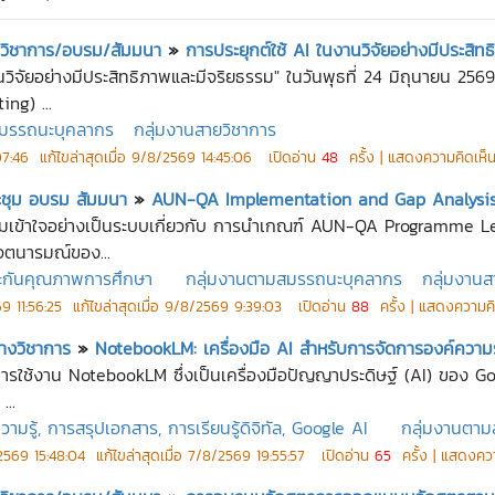
ชุมวิชาการ/อบรม/สัมมนา
»
การประยุกต์ใช้ AI ในงานวิจัยอย่างมีประสิท
นวิจัยอย่างมีประสิทธิภาพและมีจริยธรรม" ในวันพุธที่ 24 มิถุนายน 25
ng) ...
สมรรถนะบุคลากร
กลุ่มงานสายวิชาการ
7:46
แก้ไขล่าสุดเมื่อ
9/8/2569 14:45:06
เปิดอ่าน
48
ครั้ง | แสดงความคิดเห็
ระชุม อบรม สัมมนา
»
AUN-QA Implementation and Gap Analysis Ve
งความเข้าใจอย่างเป็นระบบเกี่ยวกับ การนำเกณฑ์ AUN-QA Programme L
จตนารมณ์ของ...
ะกันคุณภาพการศึกษา
กลุ่มงานตามสมรรถนะบุคลากร
กลุ่มงานส
9 11:56:25
แก้ไขล่าสุดเมื่อ
9/8/2569 9:39:03
เปิดอ่าน
88
ครั้ง | แสดงความค
างวิชาการ
»
NotebookLM: เครื่องมือ AI สำหรับการจัดการองค์ความรู้แล
ารใช้งาน NotebookLM ซึ่งเป็นเครื่องมือปัญญาประดิษฐ์ (AI) ของ Goog
...
ู้, การสรุปเอกสาร, การเรียนรู้ดิจิทัล, Google AI
กลุ่มงานตา
2569 15:48:04
แก้ไขล่าสุดเมื่อ
7/8/2569 19:55:57
เปิดอ่าน
65
ครั้ง | แสดงคว