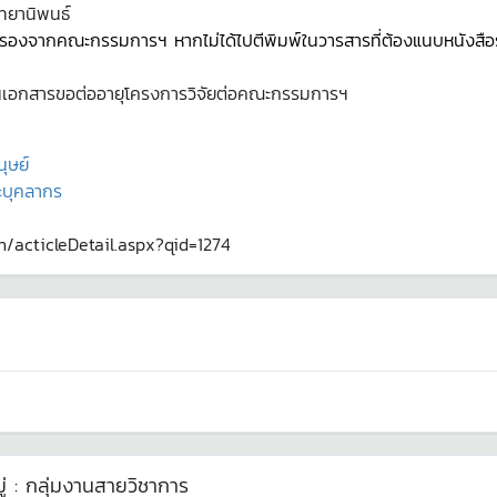
ิทยานิพนธ์
รับรองจากคณะกรรมการฯ หากไม่ได้ไปตีพิมพ์ในวารสารที่ต้องแนบหนังส
่นเอกสารขอต่ออายุโครงการวิจัยต่อคณะกรรมการฯ
ุษย์
ะบุคลากร
th/acticleDetail.aspx?qid=1274
่ :
กลุ่มงานสายวิชาการ