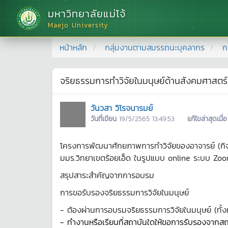
มหาวิทยาลัยแม่โจ้
Maejo University
หน้าหลัก
กลุ่มงานตามสมรรถนะบุคลากร
ก
จริยธรรมการทำวิจัยในมนุษย์ด้านสังคมศาสต
วันวสา วิโรจนารมย์
วันที่เขียน
19/5/2565 13:49:53
แก้ไขล่าสุดเมื่อ
โครงการพัฒนาศักยภาพการทำวิจัยของอาจารย์ (กิจกร
มมร.วิทยาเขตร้อยเอ็ด ในรูปแบบ online ระบบ Z
สรุปสาระสำคัญจากการอบรม
การขอรับรองจริยธรรมการวิจัยในมนุษย์
-
ต้องผ่านการอบรมจริยธรรมการวิจัยในมนุษย์ (ทั้ง
- ทำงานหรือเรียนที่สถาบันใดให้ขอการรับรองจากสถาบ