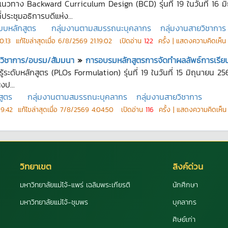
าง Backward Curriculum Design (BCD) รุ่นที่ 19 ในวันที่ 16 มิ
ระชุมอธิการบดีแห่ง...
บหลักสูตร
กลุ่มงานตามสมรรถนะบุคลากร
กลุ่มงานสายวิชาการ
0:13
แก้ไขล่าสุดเมื่อ
6/8/2569 21:19:02
เปิดอ่าน
122
ครั้ง | แสดงความคิดเห็
ชุมวิชาการ/อบรม/สัมมนา
»
การอบรมหลักสูตรการจัดทำผลลัพธ์การเรียนรู
ระดับหลักสูตร (PLOs Formulation) รุ่นที่ 19 ในวันที่ 15 มิถุนายน 
งป...
สูตร
กลุ่มงานตามสมรรถนะบุคลากร
กลุ่มงานสายวิชาการ
9:42
แก้ไขล่าสุดเมื่อ
7/8/2569 4:04:50
เปิดอ่าน
116
ครั้ง | แสดงความคิดเห็
วิทยาเขต
ลิงค์ด่วน
มหาวิทยาลัยแม่โจ้-แพร่ เฉลิมพระเกียรติ
นักศึกษา
มหาวิทยาลัยแม่โจ้-ชุมพร
บุคลากร
ศิษย์เก่า