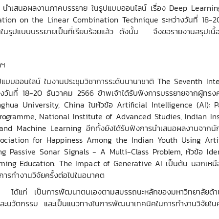
าร่วม นำเสนอผลงานภาคบรรยาย ในรูปแบบออนไลน์ เรื่อง Deep Learn
ation on the Linear Combination Technique ระหว่างวันที่ 18-
านในรูปแบบบรรยายเป็นที่เรียบร้อยแล้ว ดังนั้น จึงขอรายงานสรุปเนื้อหา
ลฯ
ปแบบออนไลน์ ในงานประชุมวิชาการระดับนานาชาติ The Seventh Int
งวันที่ 18-20 ธันวาคม 2566 ข้าพเจ้าได้รับฟังการบรรยายจากผู้ทรงค
ghua University, China ในหัวข้อ Artificial Intelligence (AI): 
rogramme, National Institute of Advanced Studies, Indian In
 Machine Learning อีกทั้งยังได้รับฟังการนำเสนอผลงานจากนักวิจัย
ociation for Happiness Among the Indian Youth Using Artifi
ng Passive Sonar Signals - A Multi-Class Problem, หัวข้อ Ide
ing Education: The Impact of Generative AI เป็นต้น นอกเหนือจาก
่อการทำงานวิจัยครั้งต่อไปในอนาคต
ี่ ได้แก่ เป็นการพัฒนาตนเองตามสมรรถนะหลักของมหาวิทยาลัยด้าน
านการวิจัยและนวัตกรรม และเป็นแนวทางในการพัฒน