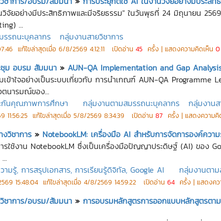
ชุมวิชาการ/อบรม/สัมมนา
»
การประยุกต์ใช้ AI ในงานวิจัยอย่างมีประสิท
นวิจัยอย่างมีประสิทธิภาพและมีจริยธรรม" ในวันพุธที่ 24 มิถุนายน 25
ng) ...
สมรรถนะบุคลากร
กลุ่มงานสายวิชาการ
7:46
แก้ไขล่าสุดเมื่อ
6/8/2569 4:12:11
เปิดอ่าน
45
ครั้ง | แสดงความคิดเห็น
0
ระชุม อบรม สัมมนา
»
AUN-QA Implementation and Gap Analysis Ve
งความเข้าใจอย่างเป็นระบบเกี่ยวกับ การนำเกณฑ์ AUN-QA Programme L
จตนารมณ์ของ...
ะกันคุณภาพการศึกษา
กลุ่มงานตามสมรรถนะบุคลากร
กลุ่มงานส
9 11:56:25
แก้ไขล่าสุดเมื่อ
5/8/2569 8:34:39
เปิดอ่าน
87
ครั้ง | แสดงความคิ
างวิชาการ
»
NotebookLM: เครื่องมือ AI สำหรับการจัดการองค์ความรู้แล
ารใช้งาน NotebookLM ซึ่งเป็นเครื่องมือปัญญาประดิษฐ์ (AI) ของ Goog
...
ู้, การสรุปเอกสาร, การเรียนรู้ดิจิทัล, Google AI
กลุ่มงานตา
2569 15:48:04
แก้ไขล่าสุดเมื่อ
4/8/2569 14:59:22
เปิดอ่าน
64
ครั้ง | แสดงคว
ชุมวิชาการ/อบรม/สัมมนา
»
การอบรมหลักสูตรการออกแบบหลักสูตรตาม