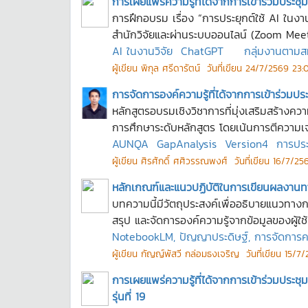
การเผยแพร่ความรู้ที่ได้จากการเข้าร่วมประ
การฝึกอบรม เรื่อง “การประยุกต์ใช้ AI ในงา
สำนักวิจัยและผ่านระบบออนไลน์ (Zoom Meeti
AI ในงานวิจัย
ChatGPT
กลุ่มงานตาม
ผู้เขียน
พิกุล ศรีดารัตน์
วันที่เขียน
24/7/2569 23:0
การจัดการองค์ความรู้ที่ได้จากการเข้าร่วมป
หลักสูตรอบรมเชิงวิชาการที่มุ่งเสริมสร้า
การศึกษาระดับหลักสูตร โดยเน้นการตีความเ
AUNQA
GapAnalysis
Version4
การปร
ผู้เขียน
ศิรศักดิ์ ศศิวรรณพงศ์
วันที่เขียน
16/7/256
หลักเกณฑ์และแนวปฏิบัติในการเขียนผลงานท
บทความนี้มีวัตถุประสงค์เพื่ออธิบายแนวทางก
สรุป และจัดการองค์ความรู้จากข้อมูลของผู้ใช้ 
NotebookLM, ปัญญาประดิษฐ์, การจัดการความร
ผู้เขียน
กัญญ์พัสวี กล่อมธงเจริญ
วันที่เขียน
15/7/
การเผยแพร่ความรู้ที่ได้จากการเข้าร่วมประ
รุ่นที่ 19