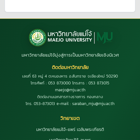
มหาวิทยาลัยแม่โจ้มุ่งสู่การเป็นมหาวิทยาลัยเชิงนิเวศ
ติดต่อมหาวิทยาลัย
เลขที่ 63 หมู่ 4 ต.หนองหาร อ.สันทราย จ.เชียงใหม่ 50290
โทรศัพท์ : 053 873000 โทรสาร : 053 873015
maejo@mju.ac.th
ติดต่องานเอกสารทางราชการ กองกลาง
โทร. 053-873013 e-mail : saraban_mju@mju.ac.th
วิทยาเขต
มหาวิทยาลัยแม่โจ้-แพร่ เฉลิมพระเกียรติ