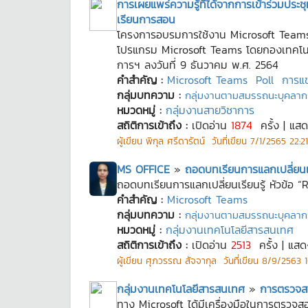
การเผยแพร่ความรู้ที่ได้จากการเข้าร่วมปร
เรียนการสอน
โครงการอบรมการใช้งาน Microsoft Teams 
โปรแกรม Microsoft Teams โดยกองเทคโนโลยี
การฯ ลงวันที่ 9 ธันวาคม พ.ศ. 2564
คำสำคัญ :
Microsoft Teams
Poll
การแช
กลุ่มบทความ :
กลุ่มงานตามสมรรถนะบุคลาก
หมวดหมู่ :
กลุ่มงานสายวิชาการ
สถิติการเข้าถึง :
เปิดอ่าน
1874
ครั้ง | แส
ผู้เขียน
พิกุล ศรีดารัตน์
วันที่เขียน
7/1/2565 22:21
MS OFFICE
»
ถอดบทเรียนการแลกเปลี่ยนเ
ถอดบทเรียนการแลกเปลี่ยนเรียนรู้ หัวข้อ
คำสำคัญ :
Microsoft Teams
กลุ่มบทความ :
กลุ่มงานตามสมรรถนะบุคลาก
หมวดหมู่ :
กลุ่มงานเทคโนโลยีสารสนเทศ
สถิติการเข้าถึง :
เปิดอ่าน
2513
ครั้ง | แส
ผู้เขียน
ศุภวรรณ สัจจากุล
วันที่เขียน
8/9/2563 1
กลุ่มงานเทคโนโลยีสารสนเทศ
»
การตรวจสอ
ทาง Microsoft ได้มีเครื่องมือในการตรวจ