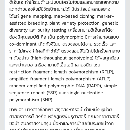
ดีเอ็นเอ ทำให้ระบุตำแหน่งบนโครโมโซมและสามารถแยกความ
แตกต่างของสิ่งมีชีวิตเป้าหมายได้ มีประโยชน์หลายอย่าง
ได้แก่ gene mapping, map-based cloning, marker-
assisted breeding, plant variety protection, genetic
diversity และ purity testing เครื่องหมายดีเอ็นเอที่ดีจะ
ต้องมีคุณสมบัติ คือ เป็น polymorphic มีการถ่ายทอดแบบ
co-dominant เกิดทั่วจีโนม ตรวจสอบได้ง่าย รวดเร็ว และ
ราคาไม่แพง ให้ผลที่ทำซ้ำได้ ตรวจสอบจีโนไทป์ได้ครั้งละหลาย
ๆ ตัวอย่าง (high-throughput genotyping) ได้ผลถูกต้อง
และสม่ำเสมอ เครื่องหมายดีเอ็นเอมีหลายชนิด เช่น
restriction fragment length polymorphism (RFLP),
amplified fragment length polymorphism (AFLP),
random amplified polymorphic DNA (RAPD), simple
sequence repeat (SSR) และ single nucleotide
polymorphism (SNP)
ข้าพเจ้า นางสาวช่อทิพา สกูลสิงหาโรจน์ ตำแหน่ง ผู้ช่วย
ศาสตราจารย์ สังกัด หลักสูตรพันธุศาสตร์ คณะวิทยาศาสตร์
ขอนำเสนอรายงานสรุปเนื้อหาและการนำไปใช้ประโยชน์จาก