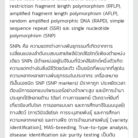
restriction fragment length polymorphism (RFLP),
amplified fragment length polymorphism (AFLP),
random amplified polymorphic DNA (RAPD), simple
sequence repeat (SSR) และ single nucleotide
polymorphism (SNP)
SNPs คือ ความแตกต่างทางพันธุกรรมที่เกิดจากการ
เปลี่ยนแปลงลำดับเบสบนสายโพลีนิวคลีโอไทด์เพียงตำแหน่ง
เดียว SNPs มีตำแหน่งอยู่ในจีโนมที่นิวคลีโอไทด์หนึ่งตัวเกิด
ความแตกต่างในสิ่งมีชีวิตแต่ละตัว เป็นชนิดที่พบมากที่สุดใน
ความหลากหลายทางพันธุกรรมในประชากร เครื่องหมาย
ดีเอ็นเอชนิด SNP (SNP markers) มีราคาถูก ประหยัดเวลา
ต้องมีการออกแบบไพรเมอร์อย่างจำเพาะสูง และมีการนำมา
ประยุกต์ใช้หลายด้าน ได้แก่ ทางการแพทย์ (วิเคราะห์ยีนที่
เกี่ยวข้องกับโรค การออกแบบยา และการศึกษาจีโนมมนุษย์)
ทางสัตว์ (การวินิจฉัยโรค การระบุสายพันธุ์ และการศึกษา
ความหลากหลาย) และทางพืช (การจำแนกสายพันธุ์ [variety
identification], MAS-breeding, True-to-type analysis,
disease identification และ purity testing เป็นต้น