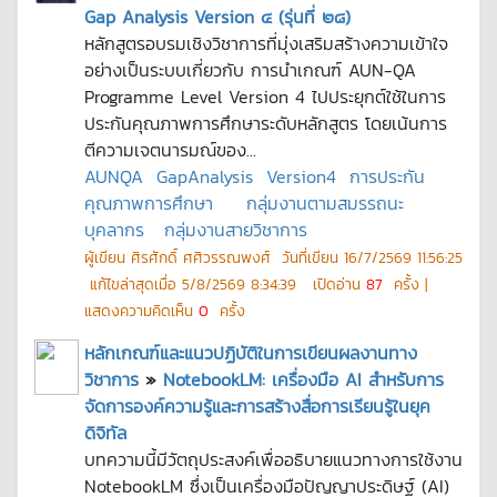
Gap Analysis Version ๔ (รุ่นที่ ๒๘)
หลักสูตรอบรมเชิงวิชาการที่มุ่งเสริมสร้างความเข้าใจ
อย่างเป็นระบบเกี่ยวกับ การนำเกณฑ์ AUN-QA
Programme Level Version 4 ไปประยุกต์ใช้ในการ
ประกันคุณภาพการศึกษาระดับหลักสูตร โดยเน้นการ
ตีความเจตนารมณ์ของ...
AUNQA
GapAnalysis
Version4
การประกัน
คุณภาพการศึกษา
กลุ่มงานตามสมรรถนะ
บุคลากร
กลุ่มงานสายวิชาการ
ผู้เขียน
ศิรศักดิ์ ศศิวรรณพงศ์
วันที่เขียน
16/7/2569 11:56:25
แก้ไขล่าสุดเมื่อ
5/8/2569 8:34:39
เปิดอ่าน
87
ครั้ง |
แสดงความคิดเห็น
0
ครั้ง
หลักเกณฑ์และแนวปฏิบัติในการเขียนผลงานทาง
วิชาการ
»
NotebookLM: เครื่องมือ AI สำหรับการ
จัดการองค์ความรู้และการสร้างสื่อการเรียนรู้ในยุค
ดิจิทัล
บทความนี้มีวัตถุประสงค์เพื่ออธิบายแนวทางการใช้งาน
NotebookLM ซึ่งเป็นเครื่องมือปัญญาประดิษฐ์ (AI)