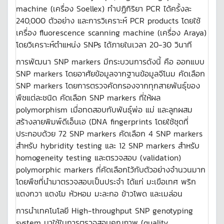
machine (เครื่อง Soellex) ทำปฏิกิริยา PCR ได้ครั้งละ
240,000 ตัวอย่าง และการวิเคราะห์ PCR products โดยใช้
เครื่อง fluorescence scanning machine (เครื่อง Araya)
โดยวิเคราะห์ตำแหน่ง SNPs ได้ภายในเวลา 20-30 วินาที
การพัฒนา SNP markers มีกระบวนการดังนี้ คือ ออกแบบ
SNP markers โดยอาศัยข้อมูลจากฐานข้อมูลจีโนม คัดเลือก
SNP markers โดยการตรวจคัดกรองจากทุกสายพันธุ์ของ
พืชแต่ละชนิด คัดเลือก SNP markers ที่ให้ผล
polymorphism เมื่อทดสอบกับพันธุ์พ่อ แม่ และลูกผสม
สร้างลายพิมพ์ดีเอ็นเอ (DNA fingerprints โดยใช้ชุดที่
ประกอบด้วย 72 SNP markers คัดเลือก 4 SNP markers
สำหรับ hybridity testing และ 12 SNP markers สำหรับ
homogeneity testing และตรวจสอบ (validation)
polymorphic markers ที่คัดเลือกไว้กับตัวอย่างจำนวนมาก
โดยพืชที่นำมาตรวจสอบเป็นประจำ ได้แก่ มะเขือเทศ พริก
แตงกวา แตงโม หัวหอม มะละกอ ข้าวโพด และเมล่อน
การนำเทคโนโลยี High-throughput SNP genotyping
system มาใช้ในการตรวจสอบคุณภาพ (quality