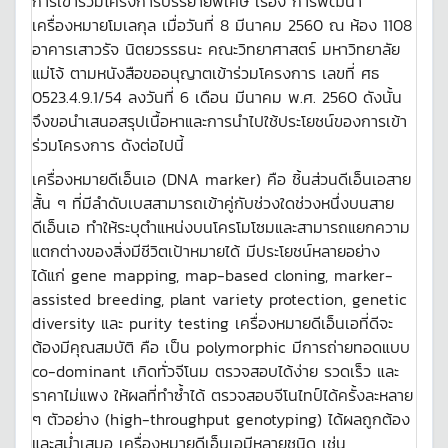
การเข้าร่วมโครงการบรรยายพิเศษ เรื่อง การพัฒนา
เครื่องหมายโมเลกุล เมื่อวันที่ 8 มีนาคม 2560 ณ ห้อง 1108
อาคารเสาวรัจ นิตยวรรธนะ คณะวิทยาศาสตร์ มหาวิทยาลัย
แม่โจ้ ตามหนังสือขออนุญาตเข้าร่วมโครงการ เลขที่ ศธ
0523.4.9.1/54 ลงวันที่ 6 เดือน มีนาคม พ.ศ. 2560 ดังนั้น
จึงขอนำเสนอสรุปเนื้อหาและการนำไปใช้ประโยชน์ของการเข้า
ร่วมโครงการ ดังต่อไปนี้
เครื่องหมายดีเอ็นเอ (DNA marker) คือ ชิ้นส่วนดีเอ็นเอสาย
สั้น ๆ ที่มีลำดับเบสสามารถเข้าคู่กับช่วงใดช่วงหนึ่งบนสาย
ดีเอ็นเอ ทำให้ระบุตำแหน่งบนโครโมโซมและสามารถแยกความ
แตกต่างของสิ่งมีชีวิตเป้าหมายได้ มีประโยชน์หลายอย่าง
ได้แก่ gene mapping, map-based cloning, marker-
assisted breeding, plant variety protection, genetic
diversity และ purity testing เครื่องหมายดีเอ็นเอที่ดีจะ
ต้องมีคุณสมบัติ คือ เป็น polymorphic มีการถ่ายทอดแบบ
co-dominant เกิดทั่วจีโนม ตรวจสอบได้ง่าย รวดเร็ว และ
ราคาไม่แพง ให้ผลที่ทำซ้ำได้ ตรวจสอบจีโนไทป์ได้ครั้งละหลาย
ๆ ตัวอย่าง (high-throughput genotyping) ได้ผลถูกต้อง
และสม่ำเสมอ เครื่องหมายดีเอ็นเอมีหลายชนิด เช่น