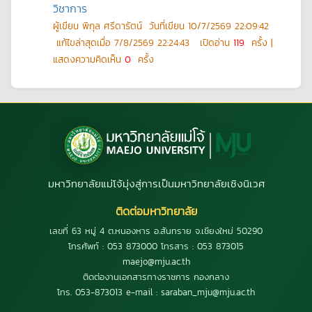
วิชาการ
ผู้เขียน
พิกุล ศรีดารัตน์
วันที่เขียน
10/7/2569 22:09:42
แก้ไขล่าสุดเมื่อ
7/8/2569 22:24:43
เปิดอ่าน
119
ครั้ง |
แสดงความคิดเห็น
0
ครั้ง
มหาวิทยาลัยแม่โจ้มุ่งสู่การเป็นมหาวิทยาลัยเชิงนิเวศ
ติดต่อมหาวิทยาลัย
เลขที่ 63 หมู่ 4 ต.หนองหาร อ.สันทราย จ.เชียงใหม่ 50290
โทรศัพท์ : 053 873000 โทรสาร : 053 873015
maejo@mju.ac.th
ติดต่องานเอกสารทางราชการ กองกลาง
โทร. 053-873013 e-mail : saraban_mju@mju.ac.th