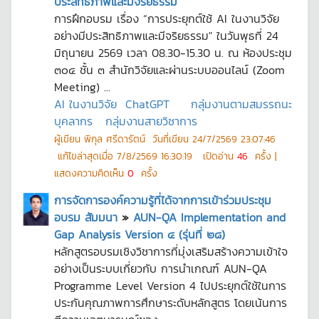
ประสิทธิภาพและมีจริยธรรม
การฝึกอบรม เรื่อง “การประยุกต์ใช้ AI ในงานวิจัย
อย่างมีประสิทธิภาพและมีจริยธรรม" ในวันพุธที่ 24
มิถุนายน 2569 เวลา 08.30-15.30 น. ณ ห้องประชุม
๓๐๔ ชั้น ๓ สำนักวิจัยและผ่านระบบออนไลน์ (Zoom
Meeting) ...
AI ในงานวิจัย
ChatGPT
กลุ่มงานตามสมรรถนะ
บุคลากร
กลุ่มงานสายวิชาการ
ผู้เขียน
พิกุล ศรีดารัตน์
วันที่เขียน
24/7/2569 23:07:46
แก้ไขล่าสุดเมื่อ
7/8/2569 16:30:19
เปิดอ่าน
46
ครั้ง |
แสดงความคิดเห็น
0
ครั้ง
การจัดการองค์ความรู้ที่ได้จากการเข้าร่วมประชุม
อบรม สัมมนา
»
AUN-QA Implementation and
Gap Analysis Version ๔ (รุ่นที่ ๒๘)
หลักสูตรอบรมเชิงวิชาการที่มุ่งเสริมสร้างความเข้าใจ
อย่างเป็นระบบเกี่ยวกับ การนำเกณฑ์ AUN-QA
Programme Level Version 4 ไปประยุกต์ใช้ในการ
ประกันคุณภาพการศึกษาระดับหลักสูตร โดยเน้นการ