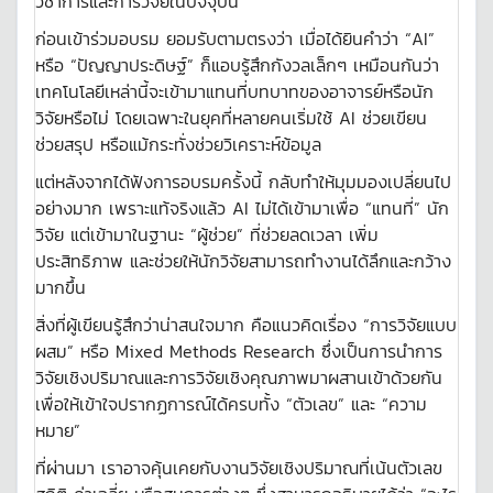
วิชาการและการวิจัยในปัจจุบัน
ก่อนเข้าร่วมอบรม ยอมรับตามตรงว่า เมื่อได้ยินคำว่า “AI”
หรือ “ปัญญาประดิษฐ์” ก็แอบรู้สึกกังวลเล็กๆ เหมือนกันว่า
เทคโนโลยีเหล่านี้จะเข้ามาแทนที่บทบาทของอาจารย์หรือนัก
วิจัยหรือไม่ โดยเฉพาะในยุคที่หลายคนเริ่มใช้ AI ช่วยเขียน
ช่วยสรุป หรือแม้กระทั่งช่วยวิเคราะห์ข้อมูล
แต่หลังจากได้ฟังการอบรมครั้งนี้ กลับทำให้มุมมองเปลี่ยนไป
อย่างมาก เพราะแท้จริงแล้ว AI ไม่ได้เข้ามาเพื่อ “แทนที่” นัก
วิจัย แต่เข้ามาในฐานะ “ผู้ช่วย” ที่ช่วยลดเวลา เพิ่ม
ประสิทธิภาพ และช่วยให้นักวิจัยสามารถทำงานได้ลึกและกว้าง
มากขึ้น
สิ่งที่ผู้เขียนรู้สึกว่าน่าสนใจมาก คือแนวคิดเรื่อง “การวิจัยแบบ
ผสม” หรือ Mixed Methods Research ซึ่งเป็นการนำการ
วิจัยเชิงปริมาณและการวิจัยเชิงคุณภาพมาผสานเข้าด้วยกัน
เพื่อให้เข้าใจปรากฏการณ์ได้ครบทั้ง “ตัวเลข” และ “ความ
หมาย”
ที่ผ่านมา เราอาจคุ้นเคยกับงานวิจัยเชิงปริมาณที่เน้นตัวเลข