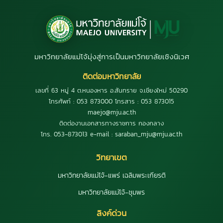
มหาวิทยาลัยแม่โจ้มุ่งสู่การเป็นมหาวิทยาลัยเชิงนิเวศ
ติดต่อมหาวิทยาลัย
เลขที่ 63 หมู่ 4 ต.หนองหาร อ.สันทราย จ.เชียงใหม่ 50290
โทรศัพท์ : 053 873000 โทรสาร : 053 873015
maejo@mju.ac.th
ติดต่องานเอกสารทางราชการ กองกลาง
โทร. 053-873013 e-mail : saraban_mju@mju.ac.th
วิทยาเขต
มหาวิทยาลัยแม่โจ้-แพร่ เฉลิมพระเกียรติ
มหาวิทยาลัยแม่โจ้-ชุมพร
ลิงค์ด่วน