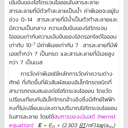
เข้มข้นของไฮโดรเจนไอออนในสารละลาย
สารละลายที่มีตัวทำละลายเป็นน้ำ ค่าพีเอชจะอยู่ใน
ช่วง 0-14 สารละลายที่มีน้ำเป็นตัวทำละลายและ
มีความเป็นกลาง ความเข้มข้นของไฮโดรเจน
ไอออนเท่ากับความเข้มข้นของไฮดรอกไซด์ไอออน
-7
เท่ากับ 10
มีค่าพีเอชเท่ากับ 7 สารละลายที่มีพี
เอชต่ำกว่า 7 เป็นกรด และสารละลายที่มีเอชสูง
กว่า 7 เป็นเบส
การวัดค่าพีเอชใช้หลักการวัดค่าความต่าง
ศักย์ ที่เกิดขึ้นที่ผิวสัมผัสของอิเล็กโทรดชนิดที่
สามารถตอบสนองต่อไฮโดรเจนไอออน โดยวัด
เปรียบเทียบกับอิเล็กโทรดอ้างอิงซึ่งมีศักย์ไฟฟ้า
คงที่ไม่เปลี่ยนแปลงตามปริมาณไฮโดรเจนไอออน
ในสารละลาย โดยใช้
สมการของเนินสต์ (Nernst
equation)
E
= E
+ (2.303
RT
/nF)
.
log(a
)
0
H+