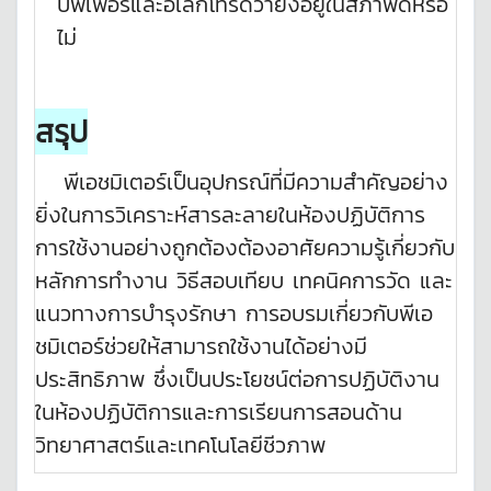
บัฟเฟอร์และอิเล็กโทรดว่ายังอยู่ในสภาพดีหรือ
ไม่
สรุป
พีเอชมิเตอร์เป็นอุปกรณ์ที่มีความสำคัญอย่าง
ยิ่งในการวิเคราะห์สารละลายในห้องปฏิบัติการ
การใช้งานอย่างถูกต้องต้องอาศัยความรู้เกี่ยวกับ
หลักการทำงาน วิธีสอบเทียบ เทคนิคการวัด และ
แนวทางการบำรุงรักษา การอบรมเกี่ยวกับพีเอ
ชมิเตอร์ช่วยให้สามารถใช้งานได้อย่างมี
ประสิทธิภาพ ซึ่งเป็นประโยชน์ต่อการปฏิบัติงาน
ในห้องปฏิบัติการและการเรียนการสอนด้าน
วิทยาศาสตร์และเทคโนโลยีชีวภาพ