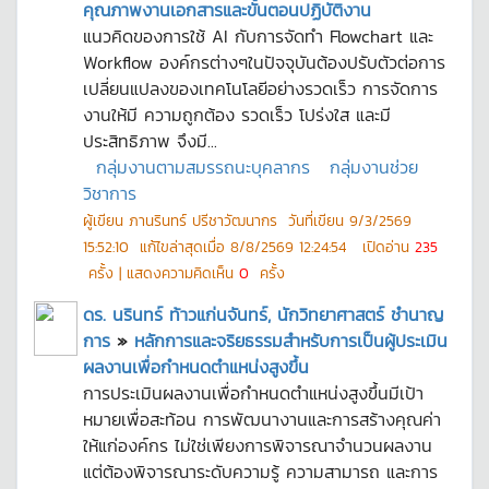
คุณภาพงานเอกสารและขั้นตอนปฏิบัติงาน
แนวคิดของการใช้ AI กับการจัดทำ Flowchart และ
Workflow องค์กรต่างๆในปัจจุบันต้องปรับตัวต่อการ
เปลี่ยนแปลงของเทคโนโลยีอย่างรวดเร็ว การจัดการ
งานให้มี ความถูกต้อง รวดเร็ว โปร่งใส และมี
ประสิทธิภาพ จึงมี...
กลุ่มงานตามสมรรถนะบุคลากร
กลุ่มงานช่วย
วิชาการ
ผู้เขียน
ภานรินทร์ ปรีชาวัฒนากร
วันที่เขียน
9/3/2569
15:52:10
แก้ไขล่าสุดเมื่อ
8/8/2569 12:24:54
เปิดอ่าน
235
ครั้ง | แสดงความคิดเห็น
0
ครั้ง
ดร. นรินทร์ ท้าวแก่นจันทร์, นักวิทยาศาสตร์ ชำนาญ
การ
»
หลักการและจริยธรรมสำหรับการเป็นผู้ประเมิน
ผลงานเพื่อกำหนดตำแหน่งสูงขึ้น
การประเมินผลงานเพื่อกำหนดตำแหน่งสูงขึ้นมีเป้า
หมายเพื่อสะท้อน การพัฒนางานและการสร้างคุณค่า
ให้แก่องค์กร ไม่ใช่เพียงการพิจารณาจำนวนผลงาน
แต่ต้องพิจารณาระดับความรู้ ความสามารถ และการ