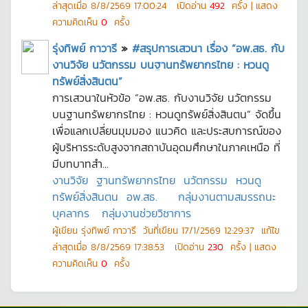
ล่าสุดเมื่อ
8/8/2569 17:00:24
เปิดอ่าน
492
ครั้ง | แสดง
ความคิดเห็น
0
ครั้ง
รุ่งทิพย์ กาวารี
»
#สรุปการเสวนา เรื่อง “อพ.สธ. กับ
งานวิจัย นวัตกรรม บนฐานทรัพยากรไทย : หวนดู
ทรัพย์สิ่งสินตน”
การเสวนาในหัวข้อ “อพ.สธ. กับงานวิจัย นวัตกรรม
บนฐานทรัพยากรไทย : หวนดูทรัพย์สิ่งสินตน” จัดขึ้น
เพื่อแลกเปลี่ยนมุมมอง แนวคิด และประสบการณ์ของ
ผู้บริหารระดับสูงจากสถาบันอุดมศึกษาในภาคเหนือ ที่
มีบทบาทสำ...
งานวิจัย
ฐานทรัพยากรไทย
นวัตกรรม
หวนดู
ทรัพย์สิ่งสินตน
อพ.สธ.
กลุ่มงานตามสมรรถนะ
บุคลากร
กลุ่มงานช่วยวิชาการ
ผู้เขียน
รุ่งทิพย์ กาวารี
วันที่เขียน
17/1/2569 12:29:37
แก้ไข
ล่าสุดเมื่อ
8/8/2569 17:38:53
เปิดอ่าน
230
ครั้ง | แสดง
ความคิดเห็น
0
ครั้ง