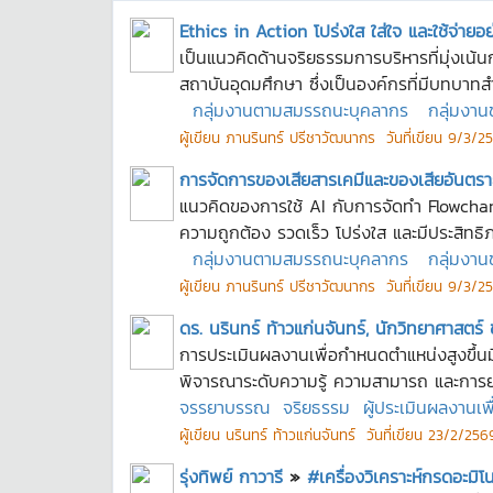
Ethics in Action โปร่งใส ใส่ใจ และใช้จ่ายอ
เป็นแนวคิดด้านจริยธรรมการบริหารที่มุ่งเ
สถาบันอุดมศึกษา ซึ่งเป็นองค์กรที่มีบทบาทส
กลุ่มงานตามสมรรถนะบุคลากร
กลุ่มงาน
ผู้เขียน
ภานรินทร์ ปรีชาวัฒนากร
วันที่เขียน
9/3/25
การจัดการของเสียสารเคมีและของเสียอันตร
แนวคิดของการใช้ AI กับการจัดทำ Flowchar
ความถูกต้อง รวดเร็ว โปร่งใส และมีประสิทธิภา
กลุ่มงานตามสมรรถนะบุคลากร
กลุ่มงาน
ผู้เขียน
ภานรินทร์ ปรีชาวัฒนากร
วันที่เขียน
9/3/25
ดร. นรินทร์ ท้าวแก่นจันทร์, นักวิทยาศาสต
การประเมินผลงานเพื่อกำหนดตำแหน่งสูงขึ้น
พิจารณาระดับความรู้ ความสามารถ และการยก
จรรยาบรรณ
จริยธรรม
ผู้ประเมินผลงานเพ
ผู้เขียน
นรินทร์ ท้าวแก่นจันทร์
วันที่เขียน
23/2/2569
รุ่งทิพย์ กาวารี
»
#เครื่องวิเคราะห์กรดอะมิ