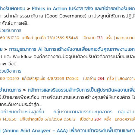
ย่างรับผิดชอบ
»
Ethics in Action โปร่งใส ใส่ใจ และใช้จ่ายอย่างรับผ
น้นการนำหลักธรรมาภิบาล (Good Governance) มาประยุกต์ใช้ในการปฏ
ำคัญในการผลิ...
ช่วยวิชาการ
69 16:17:30
แก้ไขล่าสุดเมื่อ
7/8/2569 5:54:46
เปิดอ่าน
173
ครั้ง | แสดงความ
าย
»
การบูรณาการ AI ในการสร้างผังงานเพื่อยกระดับคุณภาพงานเอกส
t และ Workflow องค์กรต่างๆในปัจจุบันต้องปรับตัวต่อการเปลี่ยนแปล
พ จึงมี...
ช่วยวิชาการ
69 15:52:10
แก้ไขล่าสุดเมื่อ
4/8/2569 17:55:42
เปิดอ่าน
234
ครั้ง | แสดงความ
ร์ ชำนาญการ
»
หลักการและจริยธรรมสำหรับการเป็นผู้ประเมินผลงานเพื่
มีเป้าหมายเพื่อสะท้อน การพัฒนางานและการสร้างคุณค่าให้แก่องค์กร 
ระดับงานประจำสู่ก...
ื่อกำหนดตำแหน่งสูงขึ้น
กลุ่มงานตามสมรรถนะบุคลากร
กลุ่มงาน
 14:36:50
แก้ไขล่าสุดเมื่อ
6/8/2569 0:58:12
เปิดอ่าน
204
ครั้ง | แสดงความค
โน (Amino Acid Analyzer - AAA) เพื่อความเข้าใจระดับพื้นฐานและการ