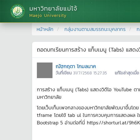
มหาวิทยาลัยแม่โจ้
Maejo University
หน้าหลัก
กลุ่มงานตามสมรรถนะบุคลากร
ก
ถอดบทเรียนการสร้าง แท็บเมนู (Tabs) แสดงว
ณัฐกฤตา โกมลนาค
วันที่เขียน
31/7/2568 15:27:35
แก้ไขล่าสุดเมื่อ
การสร้าง แท็บเมนู (Tabs) แสดงวิดีโอ YouTube ตาม
มหาวิทยาลัย
โดยเว็บเท็มเพจกลางของมหาวิทยาลัยพัฒนาขึ้นโดย น
tframe โดยใช้ tab ul ในการควบคุมการแสดงผล ใน
Bootstrap 5 อ่านต่อที่นี่ https://shorturl.at/9h6