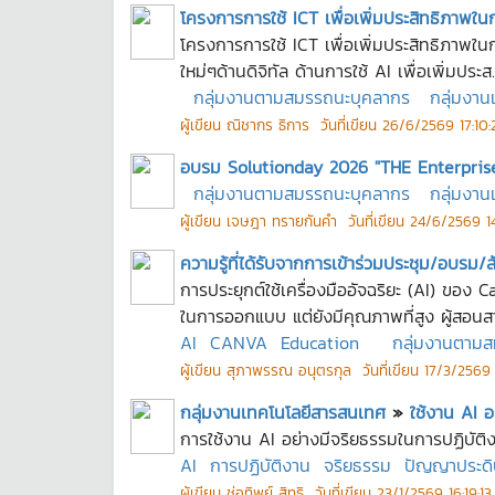
โครงการการใช้ ICT เพื่อเพิ่มประสิทธิภาพใน
โครงการการใช้ ICT เพื่อเพิ่มประสิทธิภาพใ
ใหม่ๆด้านดิจิทัล ด้านการใช้ AI เพื่อเพิ่มประส..
กลุ่มงานตามสมรรถนะบุคลากร
กลุ่มงา
ผู้เขียน
ณิชากร ธิการ
วันที่เขียน
26/6/2569 17:10:
อบรม Solutionday 2026 "THE Enterpris
กลุ่มงานตามสมรรถนะบุคลากร
กลุ่มงา
ผู้เขียน
เจษฎา ทรายกันคำ
วันที่เขียน
24/6/2569 14
ความรู้ที่ได้รับจากการเข้าร่วมประชุม/อบรม/
การประยุกต์ใช้เครื่องมืออัจฉริยะ (AI) ของ 
ในการออกแบบ แต่ยังมีคุณภาพที่สูง ผู้สอนสา
AI
CANVA
Education
กลุ่มงานตาม
ผู้เขียน
สุภาพรรณ อนุตรกุล
วันที่เขียน
17/3/2569 
กลุ่มงานเทคโนโลยีสารสนเทศ
»
ใช้งาน AI อ
การใช้งาน AI อย่างมีจริยธรรมในการปฏิบัติ
AI
การปฏิบัติงาน
จริยธรรม
ปัญญาประดิ
ผู้เขียน
ช่อทิพย์ สิทธิ
วันที่เขียน
23/1/2569 16:19:13