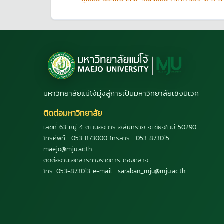
มหาวิทยาลัยแม่โจ้มุ่งสู่การเป็นมหาวิทยาลัยเชิงนิเวศ
ติดต่อมหาวิทยาลัย
เลขที่ 63 หมู่ 4 ต.หนองหาร อ.สันทราย จ.เชียงใหม่ 50290
โทรศัพท์ : 053 873000 โทรสาร : 053 873015
maejo@mju.ac.th
ติดต่องานเอกสารทางราชการ กองกลาง
โทร. 053-873013 e-mail : saraban_mju@mju.ac.th