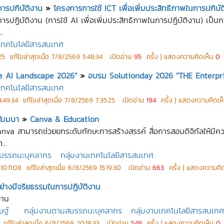
การปกิบัติงาน
»
โครงการการใช้ ICT เพื่อเพิ่มประสิทธิภาพในการปกิบั
นการปฏิบัติงาน (การใช้ AI เพื่อเพิ่มประสิทธิภาพในการปฏิบัติงาน) เ
.
นเทคโนโลยีสารสนเทศ
25
แก้ไขล่าสุดเมื่อ
7/8/2569 5:48:34
เปิดอ่าน
95
ครั้ง | แสดงความคิดเห็น
0
ค
e AI Landscape 2026"
»
อบรม Solutionday 2026 "THE Enterpr
นเทคโนโลยีสารสนเทศ
:49:34
แก้ไขล่าสุดเมื่อ
7/8/2569 7:35:25
เปิดอ่าน
194
ครั้ง | แสดงความคิดเห
สัมมนา
»
Canva & Education
Canva สามารถช่วยยกระดับทักษะการสร้างสรรค์ สื่อการสอนดิจิทัลให้มีคว
...
สมรรถนะบุคลากร
กลุ่มงานเทคโนโลยีสารสนเทศ
10:11:08
แก้ไขล่าสุดเมื่อ
6/8/2569 15:19:30
เปิดอ่าน
663
ครั้ง | แสดงความคิ
ย่างมีจริยธรรมในการปฏิบัติงาน
งาน
ษฐ์
กลุ่มงานตามสมรรถนะบุคลากร
กลุ่มงานเทคโนโลยีสารสนเทศ
แก้ไขล่าสุดเมื่อ
6/8/2569 20:18:33
เปิดอ่าน
548
ครั้ง | แสดงความคิดเห็น
0
ค