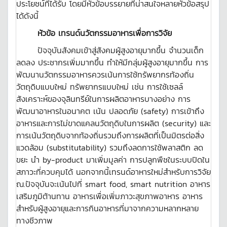
ประโยชน์ที่ได้รับ โดยมีหัวข้อบรรยายที่น่าสนใจหลายหัวข้อสรุป
ได้ดังนี้
หัวข้อ เทรนด์นวัตกรรมอาหารเพื่อการวิจัย
ปัจจุบันสังคมเข้าสู่สังคมผู้สูงอายุมากขึ้น จำนวนเด็ก
ลดลง ประชากรเพิ่มมากขึ้น ทำให้มีกลุ่มผู้สูงอายุมากขึ้น การ
พัฒนานวัตกรรมอาหารควรเน้นการใช้ทรัพยากรท้องถิ่น
วัตถุดิบแบบใหม่ ทรัพยากรแบบใหม่ เช่น การใช้เซลล์
สังเคราะห์ของจุลินทรีย์ในการผลิตอาหารบางอย่าง การ
พัฒนาอาหารในอนาคต เน้น ปลอดภัย (safety) การเข้าถึง
อาหารและการไม่ขาดแคลนวัตถุดิบในการผลิต (security) และ
การเน้นวัตถุดิบจากท้องถิ่นรวมถึงการผลิตที่เป็นมิตรต่อสิ่ง
แวดล้อม (substitutability) รวมถึงลดการใช้พลาสติก ลด
ขยะ นำ by-product มาเพิ่มมูลค่า การปลูกพืชในระบบปิดใน
สภาวะที่ควบคุมได้ นอกจากนี้เทรนด์อาหารใหม่สำหรับการวิจัย
ณ.ปัจจุบันจะเน้นไปที่ smart food, smart nutrition อาหาร
เสริมภูมิต้านทาน อาหารเพื่อเพิ่มภาวะสุขภาพอาหาร อาหาร
สำหรับผู้สูงอายุและการกินอาหารที่มาจากความหลากหลาย
ทางชีวภาพ