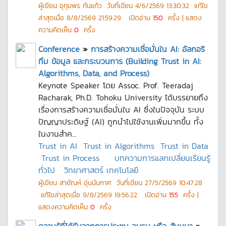
ผู้เขียน
อุทุมพร กันแก้ว
วันที่เขียน
4/6/2569 13:30:32
แก้ไข
ล่าสุดเมื่อ
8/8/2569 21:59:29
เปิดอ่าน
150
ครั้ง | แสดง
ความคิดเห็น
0
ครั้ง
Conference
»
การสร้างความเชื่อมั่นใน AI: อัลกอริ
ทึม ข้อมูล และกระบวนการ (Building Trust in AI:
Algorithms, Data, and Process)
Keynote Speaker โดย Assoc. Prof. Teeradaj
Racharak, Ph.D. Tohoku University ได้บรรยายถึง
เรื่องการสร้างความเชื่อมั่นใน AI ซึ่งในปัจจุบัน ระบบ
ปัญญาประดิษฐ์ (AI) ถูกนำไปใช้งานเพิ่มมากขึ้น ทั้ง
ในงานสำค...
Trust in AI
Trust in Algorithms
Trust in Data
Trust in Process
บทความการแลกเปลี่ยนเรียนรู้
ทั่วไป
วิทยาศาสตร์ เทคโนโลยี
ผู้เขียน
สายัณห์ อุ่นนันกาศ
วันที่เขียน
27/5/2569 10:47:28
แก้ไขล่าสุดเมื่อ
9/8/2569 19:56:22
เปิดอ่าน
155
ครั้ง |
แสดงความคิดเห็น
0
ครั้ง