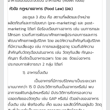
อาหารชนิดนั้นจะจัดเป็น อาหารใหม่ (Novel food)
หัวข้อ กฎหมายอาหาร (Food Law) (อย.)
อย.ดูแล 3 ส่วน คือ สถานที่ผลิตและจำหน่าย
ผลิตภัณฑ์และการโฆษณา (pre-marketing) และ post-
marketing ได้แก่ ข้อร้องเรียนทางอาหาร เช่น นมทารกและ
ไส้กรอก รวมถึงการพัฒนาศักยภาพผู้ประกอบการและการ
พัฒนาศักยภาพผู้บริโภค โดย อย.ให้ความสำคัญกับผู้บริโภค
ที่มีความเสี่ยงสูง เช่น ทารกและผู้สูงอายุ รวมถึงให้ความ
สำคัญกับวัตถุเจือปนในอาหาร เช่น วัตถุกันเสีย กัญชง-
กัญชา ซึ่งจัดเป็นอาหารเฉพาะ โดย อย. จัดแบ่งอาหาร
ประกอบการพิจารณา 2 กลุ่ม ได้แก่
1). อาหารดั้งเดิม
เป็นอาหารที่มีการบริโภคมาเป็นระยะเวลา
นานมากกว่า 15 ปี มีประวิติการกินเป็นอาหารหรือไม่ พบ
อาการแพ้ในกลุ่มไหนหรือไม่ มีประวิติการคัดกรองความ
ปลอดภัยของวัตถุดิบ เช่น GAP หรือไม่ ตัวอย่างของอาหาร
ดั้งเดิม เช่น พืชท้องถิ่น เห็ด แมลง และสัตว์ที่กินอยู่แล้ว วัตดุ