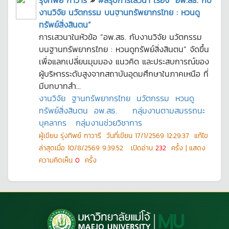
รุ่งทิพย์ กาวารี
»
#สรุปการเสวนา เรื่อง “อพ.สธ. กับ
งานวิจัย นวัตกรรม บนฐานทรัพยากรไทย : หวนดู
ทรัพย์สิ่งสินตน”
การเสวนาในหัวข้อ “อพ.สธ. กับงานวิจัย นวัตกรรม
บนฐานทรัพยากรไทย : หวนดูทรัพย์สิ่งสินตน” จัดขึ้น
เพื่อแลกเปลี่ยนมุมมอง แนวคิด และประสบการณ์ของ
ผู้บริหารระดับสูงจากสถาบันอุดมศึกษาในภาคเหนือ ที่
มีบทบาทสำ...
งานวิจัย
ฐานทรัพยากรไทย
นวัตกรรม
หวนดู
ทรัพย์สิ่งสินตน
อพ.สธ.
กลุ่มงานตามสมรรถนะ
บุคลากร
กลุ่มงานช่วยวิชาการ
ผู้เขียน
รุ่งทิพย์ กาวารี
วันที่เขียน
17/1/2569 12:29:37
แก้ไข
ล่าสุดเมื่อ
10/8/2569 9:39:52
เปิดอ่าน
232
ครั้ง | แสดง
ความคิดเห็น
0
ครั้ง