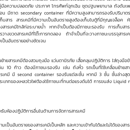
ี คู่มือความปลอดภัย ประกาศ โทรศัพท์ฉุกเฉิน ชุดปฐมพยาบาล ถังดับเพ
ีก่อน มีถาด secondary container ที่มีความสูงสามารถรองรับปริมาตรข
็คก่อนเก็บสาร สารเคมีที่มีความเป็นอันตรายสูงต้องเก็บในตู้ที่มีกุญแจล็อ
สารเคมีใกล้ท่อระบายน้ำ หากจำเป็นต้องมีภาชนะรองรับ การเก็บสารเคมี
วางขวดสารเคมีที่โต๊ะการทดลอง ถ้าจำเป็นที่จะวางภาชนะบรรจุสารเคมี
มเป็นอันตรายอย่างชัดเจน
ายสารเคมีต้องสวมถุงมือ แว่นตานิรภัย เสื้อคลุมปฏิบัติการ ใส่ถุงมือข้างเด
กิน 10 ก้าว ต้องมีภาชนะรองรับ เช่น ถังหิ้ว รถเข็นที่ใช้เคลื่อนย้า
รเคมี มี second container รองรับแต่ละชั้น หากมี 3 ชั้น ชั้นล่างสุดจ
ะเภทของเหลวไวไฟต้องใช้ภาชนะที่ทนต่อแรงดันได้ การขนส่ง Liquid ni
หรับห้องปฏิบัติการอื่นในด้านการจัดการสารเคมี
มเป็นอันตรายของสารเคมีเป็นหลัก และความเข้ากันได้และไม่ได้ของสารเคม