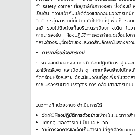
ทำ safety corner ที่อยู่ใกล้กับทางออก ซึ่งต้องม
เป็นต้น ความเข้ากันไม่ได้ต้องแยกกลุ่มของสารเคม
ติดป้ายกลุ่มสารเคมีที่เข้ากันไม่ได้ติดที่ตู้เพื่อเช
เคมี รวมไปถึงถังแก๊สบริเวณระเบียงทางเดิน ไม่วาง
ภาชนะรองรับ ห้องปฏิบัติการควรกำหนดเงื่อนไขการ
กลางต้องระบุชื่อเจ้าของและติดสัญลักษณ์แสดงควา
การเคลื่อนย้ายสารเคมี
การเคลื่อนย้ายสารเคมีภายในห้องปฏิบัติการ ผู้เคลื่อนย้
เอาไว้กดลิฟต์ และเปิดประตู หากเคลื่อนย้ายไปไกลเ
กัดกร่อนหรือละลาย ต้องมีแนวกันที่สูงเพื่อกันขวดสา
ภาชนะรองรับขวดบรรจุสาร การเคลื่อนย้ายสารเคมีปร
แนวทางที่หน่วยงานจะดำเนินการได้
จัดให้มี
ห้องปฏิบัติการตัวอย่าง
เพื่อเป็นแนวทางสำ
แยกกลุ่มของสารเคมีเป็น 14 หมวด
ให้มี
การจัดการและจัดเก็บสารเคมีที่ถูกต้อง
ตามควา