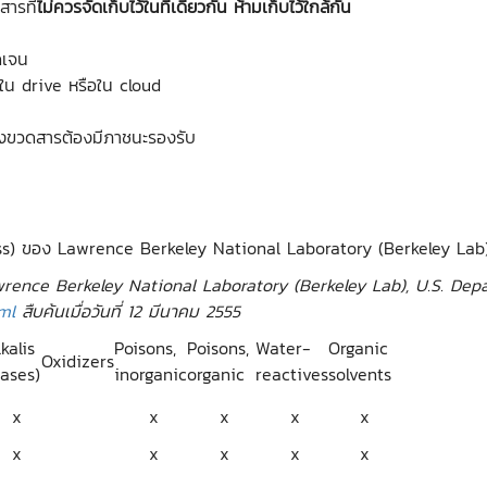
สารที่
ไม่ควรจัดเก็บไว้ในที่เดียวกัน
ห้ามเก็บไว้ใกล้กัน
ดเจน
ว้ใน drive หรือใน cloud
แข็งขวดสารต้องมีภาชนะรองรับ
ss) ของ Lawrence Berkeley National Laboratory (Berkeley Lab
rence Berkeley National Laboratory (Berkeley Lab), U.S. Depar
ml
สืบค้นเมื่อวันที่ 12 มีนาคม 2555
lkalis
Poisons,
Poisons,
Water-
Organic
Oxidizers
bases)
inorganic
organic
reactives
solvents
x
x
x
x
x
x
x
x
x
x